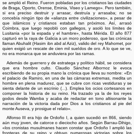
se amplió el Reino. Fueron pobladas por los cristianos las ciudades
de Braga, Oporto, Orense, Eminia, Viseo y Lamego». Pero también,
si era preciso destruir y arrasar, destruía y arrasaba; no se
concebía ningún tipo de «alianza entre civilizaciones», a pesar de
que islámicos y cristianos estaban tan próximos. Así, arrasó
Coimbra, que luego repobló con gallegos, y asoló los límites de
Lusitania «por la espada y el hambre», hasta Mérida. El año 877
capturó en la raya de Galicia a un moro poderoso, que las crónicas
llaman Abuhalit (Hasim ibn abd al Aziz), valido del rey Mahomet, por
quien exigió un rescate de cien mil sueldos de oro. A lo que se ve,
no era monarca que se anduviera por las ramas.
Además de guerrero y de estratega y político hábil, se considera
que era hombre culto. Claudio Sánchez Albornoz le evoca
escribiendo de su propia mano la crónica que lleva su nombre: «En
el palacio de Ramiro, en una de las cámaras extremas, medita un
hombre en plena madurez, que se cubre con ricas vestiduras y se
sienta delante de un escrinio (...). Emplea los ocios cortesanos en
componer la historia de su reino. Ha trazado ya la de los reyes
godos desde Wamba y acaba de redactar en tono altisonante la
narración de la victoria dada por Dios a los cristianos al pie del
monte Auseva, y prosigue el relato».
Alfonso III era hijo de Ordoño I, a quien sucedió en 866, siendo
aún muy joven, de catorce o dieciocho años. Según Barrau-Dihigo,
«los cronistas musulmanes hacen constar que Ordoño I amplió las
fronteras de su reino y obtuvo numerosas victorias sobre los