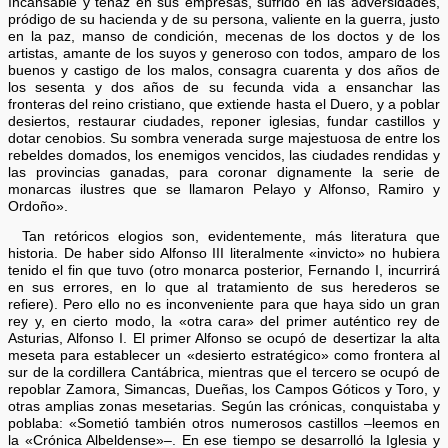
Incansable y tenaz en sus empresas, sufrido en las adversidades,
pródigo de su hacienda y de su persona, valiente en la guerra, justo
en la paz, manso de condición, mecenas de los doctos y de los
artistas, amante de los suyos y generoso con todos, amparo de los
buenos y castigo de los malos, consagra cuarenta y dos años de
los sesenta y dos años de su fecunda vida a ensanchar las
fronteras del reino cristiano, que extiende hasta el Duero, y a poblar
desiertos, restaurar ciudades, reponer iglesias, fundar castillos y
dotar cenobios. Su sombra venerada surge majestuosa de entre los
rebeldes domados, los enemigos vencidos, las ciudades rendidas y
las provincias ganadas, para coronar dignamente la serie de
monarcas ilustres que se llamaron Pelayo y Alfonso, Ramiro y
Ordoño».
Tan retóricos elogios son, evidentemente, más literatura que
historia. De haber sido Alfonso III literalmente «invicto» no hubiera
tenido el fin que tuvo (otro monarca posterior, Fernando I, incurrirá
en sus errores, en lo que al tratamiento de sus herederos se
refiere). Pero ello no es inconveniente para que haya sido un gran
rey y, en cierto modo, la «otra cara» del primer auténtico rey de
Asturias, Alfonso I. El primer Alfonso se ocupó de desertizar la alta
meseta para establecer un «desierto estratégico» como frontera al
sur de la cordillera Cantábrica, mientras que el tercero se ocupó de
repoblar Zamora, Simancas, Dueñas, los Campos Góticos y Toro, y
otras amplias zonas mesetarias. Según las crónicas, conquistaba y
poblaba: «Sometió también otros numerosos castillos –leemos en
la «Crónica Albeldense»–. En ese tiempo se desarrolló la Iglesia y