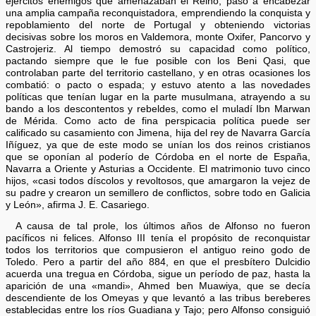
ejércitos enemigos que amenazaban el Reino, pasó a encabezar
una amplia campaña reconquistadora, emprendiendo la conquista y
repoblamiento del norte de Portugal y obteniendo victorias
decisivas sobre los moros en Valdemora, monte Oxifer, Pancorvo y
Castrojeriz. Al tiempo demostró su capacidad como político,
pactando siempre que le fue posible con los Beni Qasi, que
controlaban parte del territorio castellano, y en otras ocasiones los
combatió: o pacto o espada; y estuvo atento a las novedades
políticas que tenían lugar en la parte musulmana, atrayendo a su
bando a los descontentos y rebeldes, como el muladí Ibn Marwan
de Mérida. Como acto de fina perspicacia política puede ser
calificado su casamiento con Jimena, hija del rey de Navarra García
Iñíguez, ya que de este modo se unían los dos reinos cristianos
que se oponían al poderío de Córdoba en el norte de España,
Navarra a Oriente y Asturias a Occidente. El matrimonio tuvo cinco
hijos, «casi todos díscolos y revoltosos, que amargaron la vejez de
su padre y crearon un semillero de conflictos, sobre todo en Galicia
y León», afirma J. E. Casariego.
A causa de tal prole, los últimos años de Alfonso no fueron
pacíficos ni felices. Alfonso III tenía el propósito de reconquistar
todos los territorios que compusieron el antiguo reino godo de
Toledo. Pero a partir del año 884, en que el presbítero Dulcidio
acuerda una tregua en Córdoba, sigue un período de paz, hasta la
aparición de una «mandi», Ahmed ben Muawiya, que se decía
descendiente de los Omeyas y que levantó a las tribus bereberes
establecidas entre los ríos Guadiana y Tajo; pero Alfonso consiguió