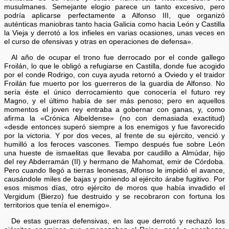
musulmanes. Semejante elogio parece un tanto excesivo, pero
podría aplicarse perfectamente a Alfonso III, que organizó
auténticas maniobras tanto hacia Galicia como hacia León y Castilla
la Vieja y derrotó a los infieles en varias ocasiones, unas veces en
el curso de ofensivas y otras en operaciones de defensa».
Al año de ocupar el trono fue derrocado por el conde gallego
Froilán, lo que le obligó a refugiarse en Castilla, donde fue acogido
por el conde Rodrigo, con cuya ayuda retornó a Oviedo y el traidor
Froilán fue muerto por los guerreros de la guardia de Alfonso. No
sería éste el único derrocamiento que conocería el futuro rey
Magno, y el último había de ser más penoso; pero en aquellos
momentos el joven rey entraba a gobernar con ganas, y, como
afirma la «Crónica Albeldense» (no con demasiada exactitud)
«desde entonces superó siempre a los enemigos y fue favorecido
por la victoria. Y por dos veces, al frente de su ejército, venció y
humilló a los feroces vascones. Tiempo después fue sobre León
una hueste de ismaelitas que llevaba por caudillo a Almúdar, hijo
del rey Abderramán (II) y hermano de Mahomat, emir de Córdoba.
Pero cuando llegó a tierras leonesas, Alfonso le impidió el avance,
causándole miles de bajas y poniendo al ejército árabe fugitivo. Por
esos mismos días, otro ejército de moros que había invadido el
Vergidum (Bierzo) fue destruido y se recobraron con fortuna los
territorios que tenía el enemigo».
De estas guerras defensivas, en las que derrotó y rechazó los