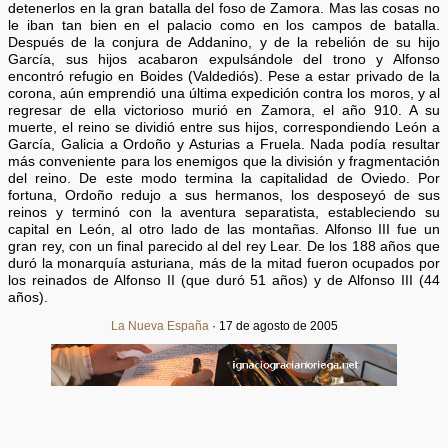
detenerlos en la gran batalla del foso de Zamora. Mas las cosas no
le iban tan bien en el palacio como en los campos de batalla.
Después de la conjura de Addanino, y de la rebelión de su hijo
García, sus hijos acabaron expulsándole del trono y Alfonso
encontró refugio en Boides (Valdediós). Pese a estar privado de la
corona, aún emprendió una última expedición contra los moros, y al
regresar de ella victorioso murió en Zamora, el año 910. A su
muerte, el reino se dividió entre sus hijos, correspondiendo León a
García, Galicia a Ordoño y Asturias a Fruela. Nada podía resultar
más conveniente para los enemigos que la división y fragmentación
del reino. De este modo termina la capitalidad de Oviedo. Por
fortuna, Ordoño redujo a sus hermanos, los desposeyó de sus
reinos y terminó con la aventura separatista, estableciendo su
capital en León, al otro lado de las montañas. Alfonso III fue un
gran rey, con un final parecido al del rey Lear. De los 188 años que
duró la monarquía asturiana, más de la mitad fueron ocupados por
los reinados de Alfonso II (que duró 51 años) y de Alfonso III (44
años).
La Nueva España
· 17 de agosto de 2005