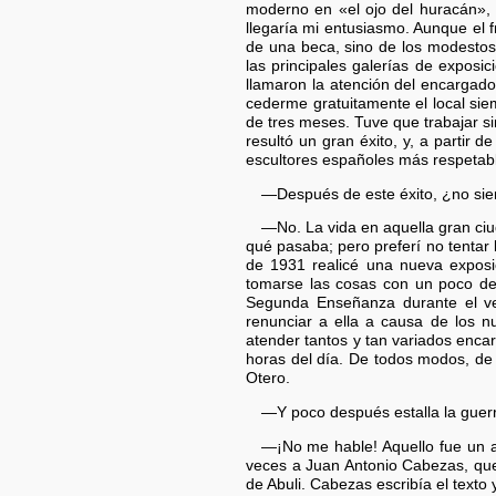
moderno en «el ojo del huracán», p
llegaría mi entusiasmo. Aunque el 
de una beca, sino de los modestos
las principales galerías de exposic
llamaron la atención del encargado
cederme gratuitamente el local sie
de tres meses. Tuve que trabajar si
resultó un gran éxito, y, a partir 
escultores españoles más respetab
—Después de este éxito, ¿no sien
—No. La vida en aquella gran ciu
qué pasaba; pero preferí no tentar 
de 1931 realicé una nueva exposi
tomarse las cosas con un poco de 
Segunda Enseñanza durante el ve
renunciar a ella a causa de los 
atender tantos y tan variados encar
horas del día. De todos modos, de 
Otero.
—Y poco después estalla la guerra
—¡No me hable! Aquello fue un a
veces a Juan Antonio Cabezas, que 
de Abuli. Cabezas escribía el texto 