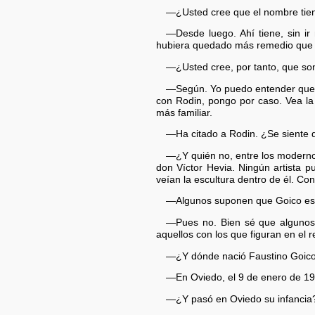
—¿Usted cree que el nombre tien
—Desde luego. Ahí tiene, sin ir
hubiera quedado más remedio que po
—¿Usted cree, por tanto, que son
—Según. Yo puedo entender que Go
con Rodin, pongo por caso. Vea la
más familiar.
—Ha citado a Rodin. ¿Se siente 
—¿Y quién no, entre los modernos
don Víctor Hevia. Ningún artista 
veían la escultura dentro de él. Co
—Algunos suponen que Goico es 
—Pues no. Bien sé que algunos
aquellos con los que figuran en el r
—¿Y dónde nació Faustino Goico
—En Oviedo, el 9 de enero de 19
—¿Y pasó en Oviedo su infancia