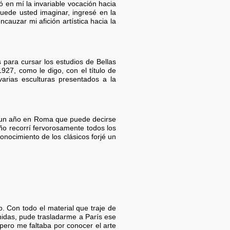
ó en mí la invariable vocación hacia
puede usted imaginar, ingresé en la
cauzar mi afición artística hacia la
 para cursar los estudios de Bellas
927, como le digo, con el título de
arias esculturas presentados a la
é un año en Roma que puede decirse
ño recorrí fervorosamente todos los
nocimiento de los clásicos forjé un
Con todo el material que traje de
nidas, pude trasladarme a París ese
pero me faltaba por conocer el arte