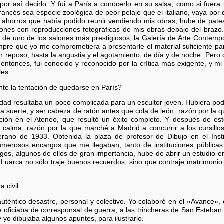
or así decirlo. Y fui a París a conocerlo en su salsa, como si fuera
francés sea especie zoológica de peor pelaje que el italiano, vaya por
 ahorros que había podido reunir vendiendo mis obras, hube de patear
iones con reproducciones fotográficas de mis obras debajo del brazo. 
 de uno de los salones más prestigiosos, la Galería de Arte Contempo
mpre que yo me comprometiera a presentarle el material suficiente pa
n reposo, hasta la angustia y el agotamiento, de día y de noche. Pero
de entonces, fui conocido y reconocido por la crítica más exigente, y 
les.
te la tentación de quedarse en París?
dad resultaba un poco complicada para un escultor joven. Hubiera po
la suerte, y ser cabeza de ratón antes que cola de león, razón por la 
ción en el Ateneo, que resultó un éxito completo. Y después de est
calma, razón por la que marché a Madrid a concurrir a los cursillo
rano de 1933. Obtenida la plaza de profesor de Dibujo en el Inst
numerosos encargos que me llegaban, tanto de instituciones pública
gos, algunos de ellos de gran importancia, hube de abrir un estudio en
Luarca no sólo traje buenos recuerdos, sino que contraje matrimonio al
 civil.
uténtico desastre, personal y colectivo. Yo colaboré en el «Avance»,
oficiaba de corresponsal de guerra, a las trincheras de San Esteban d
y yo dibujaba algunos apuntes, para ilustrarlo.