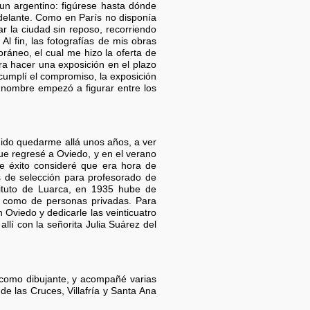
 un argentino: figúrese hasta dónde
 delante. Como en París no disponía
 la ciudad sin reposo, recorriendo
Al fin, las fotografías de mis obras
ráneo, el cual me hizo la oferta de
ra hacer una exposición en el plazo
 cumplí el compromiso, la exposición
mi nombre empezó a figurar entre los
dido quedarme allá unos años, a ver
que regresé a Oviedo, y en el verano
e éxito consideré que era hora de
s de selección para profesorado de
ituto de Luarca, en 1935 hube de
s como de personas privadas. Para
 Oviedo y dedicarle las veinticuatro
lí con la señorita Julia Suárez del
 como dibujante, y acompañé varias
e las Cruces, Villafría y Santa Ana