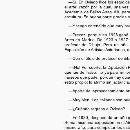
—Sí. En Oviedo hice los estudios 
el arte, razón por la cual, una ve
Academia de Bellas Artes. Allí, par
escultura. En buena parte gracias a
—Y tengo entendido que muy pre
—Precoz, porque en 1923 gané una
Artes en Madrid. De 1923 a 1927 fu
profesor de Dibujo. Pero un año 
Exposición de Artistas Asturianos, 
—Con el título de profesor de dib
—¡No! Por suerte, la Diputación
que fue definitivo, no ya para mi 
museos que pude, porque hay quien 
estilo propio: lo afirmo sin jactancia.
—Aparte del aprovechamiento artí
—Muy bien. Los italianos son nu
—¿Cuándo regresa a Oviedo?
—En 1930, después de un año qu
Roma, hice una exposición en el At
mismo año, para completar los estu