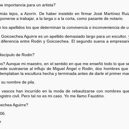
e importancia para un artista?
 más lejos, a Azorín. De haber insistido en firmar José Martínez Ru
nerse a trabajar, a la larga o a la corta, como pasante de notario.
 los apellidos los que determinan la convivencia o inconveniencia de
icoechea Aguirre es un apellido demasiado largo para un escultor, y
 diferencia entre Rodin y Goicoechea. El segundo suena a empresario 
discípulo de Rodin?
? Aunque mi maestro, en el sentido en que me enseñó todo lo que sé 
puede sustraerse al influjo de Miguel Ángel o Rodin, dos hombres qu
ntemplaban la escultura hecha y terminada antes de darle el primer mar
su nombre de pila.
 vascos han incurrido en la moda de rebautizarse con nombres que
egistro civil. Pero tal no es mi caso. Yo me llamo Faustino.
echea Aguirre?
06.
?