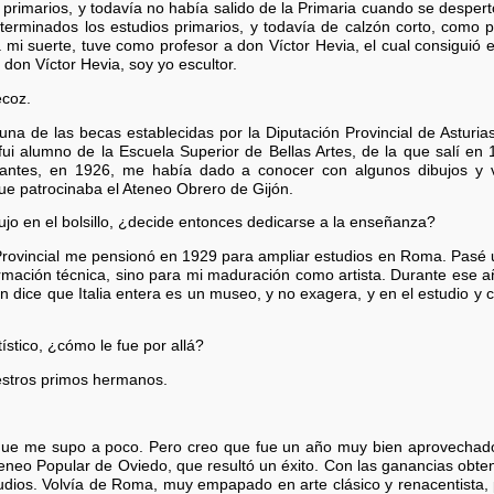
primarios, y todavía no había salido de la Primaria cuando se despert
z terminados los estudios primarios, y todavía de calzón corto, como 
a mi suerte, tuve como profesor a don Víctor Hevia, el cual consiguió en
 don Víctor Hevia, soy yo escultor.
coz.
 de las becas establecidas por la Diputación Provincial de Asturias
i alumno de la Escuela Superior de Bellas Artes, de la que salí en 1
antes, en 1926, me había dado a conocer con algunos dibujos y v
que patrocinaba el Ateneo Obrero de Gijón.
ujo en el bolsillo, ¿decide entonces dedicarse a la enseñanza?
 Provincial me pensionó en 1929 para ampliar estudios en Roma. Pas
formación técnica, sino para mi maduración como artista. Durante ese a
dice que Italia entera es un museo, y no exagera, y en el estudio y co
stico, ¿cómo le fue por allá?
estros primos hermanos.
e me supo a poco. Pero creo que fue un año muy bien aprovechado. 
eneo Popular de Oviedo, que resultó un éxito. Con las ganancias obte
dios. Volvía de Roma, muy empapado en arte clásico y renacentista, 