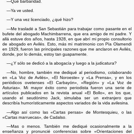
—Qué barbaridad.
—Ya ve usted.
—Y una vez licenciado, ¿qué hizo?
—Me trasladé a San Sebastián para trabajar como pasante en el
bufete del abogado Machimbarrena, que era amigo de mi padre. Y
allá estuve dos años, hasta 1928, en que abrí mi propio consultorio
de abogado en Avilés. Esto, más mi matrimonio con Pía Olamendi
en 1929, fueron las principales razones que me anclaron en Avilés,
donde, por lo demás, estoy tan guapamente.
—¿Y sólo se dedicó a la abogacía y luego a la judicatura?
—No, hombre, también me dediqué al periodismo, colaborando
en «La Voz de Avilés», «El Noroeste» y «La Prensa», y en los
periódicos ovetenses «El Carbayón», «Región» y «La Voz de
Asturias». Mi mayor éxito como periodista fueron una serie de
artículos publicados en la revista anual «El Bollo», en los que,
usando el seudónimo Jack, simulaba ser un extranjero que
describía humorísticamente aspectos variados de la vida avilesina.
—Algo así como las «Cartas persas» de Montesquieu, o las
«Cartas marruecas», de Cadalso.
—Mas o menos. También me dediqué ocasionalmente a la
enseñanza y pronuncié conferencias sobre «Orientaciones del