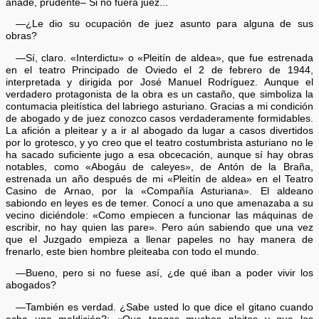
añade, prudente– Si no fuera juez...
—¿Le dio su ocupación de juez asunto para alguna de sus
obras?
—Sí, claro. «Interdictu» o «Pleitín de aldea», que fue estrenada
en el teatro Principado de Oviedo el 2 de febrero de 1944,
interpretada y dirigida por José Manuel Rodríguez. Aunque el
verdadero protagonista de la obra es un castaño, que simboliza la
contumacia pleitística del labriego asturiano. Gracias a mi condición
de abogado y de juez conozco casos verdaderamente formidables.
La afición a pleitear y a ir al abogado da lugar a casos divertidos
por lo grotesco, y yo creo que el teatro costumbrista asturiano no le
ha sacado suficiente jugo a esa obcecación, aunque sí hay obras
notables, como «Abogáu de caleyes», de Antón de la Braña,
estrenada un año después de mi «Pleitín de aldea» en el Teatro
Casino de Arnao, por la «Compañía Asturiana». El aldeano
sabiondo en leyes es de temer. Conocí a uno que amenazaba a su
vecino diciéndole: «Como empiecen a funcionar las máquinas de
escribir, no hay quien las pare». Pero aún sabiendo que una vez
que el Juzgado empieza a llenar papeles no hay manera de
frenarlo, este bien hombre pleiteaba con todo el mundo.
—Bueno, pero si no fuese así, ¿de qué iban a poder vivir los
abogados?
—También es verdad. ¿Sabe usted lo que dice el gitano cuando