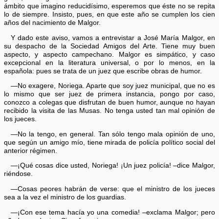
ámbito que imagino reducidísimo, esperemos que éste no se repita
lo de siempre. Insisto, pues, en que este año se cumplen los cien
años del nacimiento de Malgor.
Y dado este aviso, vamos a entrevistar a José María Malgor, en
su despacho de la Sociedad Amigos del Arte. Tiene muy buen
aspecto, y aspecto campechano. Malgor es simpático, y caso
excepcional en la literatura universal, o por lo menos, en la
española: pues se trata de un juez que escribe obras de humor.
—No exagere, Noriega. Aparte que soy juez municipal, que no es
lo mismo que ser juez de primera instancia, pongo por caso,
conozco a colegas que disfrutan de buen humor, aunque no hayan
recibido la visita de las Musas. No tenga usted tan mal opinión de
los jueces.
—No la tengo, en general. Tan sólo tengo mala opinión de uno,
que según un amigo mío, tiene mirada de policía político social del
anterior régimen.
—¡Qué cosas dice usted, Noriega! ¡Un juez policía! –dice Malgor,
riéndose.
—Cosas peores habrán de verse: que el ministro de los jueces
sea a la vez el ministro de los guardias.
—¡Con ese tema hacía yo una comedia! –exclama Malgor; pero