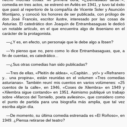
comedia en tres actos, se estrenó en Avilés en 1941, y tuvo tal éxito
que pasó al repertorio de la compañía de Vicente Soler y Asunción
Montijano, y conoció los honores de ser publicada, con prólogo de
don José Francés, escritor ilustre, interesado por las cosas de
Asturias. El catedrático don Joaquín de Entrambasaguas le dedicó
un notable artículo, en el que encuentra algo de ibseniano en el
carácter de la protagonista.
—¿Y es, en efecto, un personaje que le debe algo a Ibsen?
—Yo pienso que no, pero como lo dice Entrambasaguas, que, a
fin de cuentas, es catedrático...
—¿Sus otras comedias han sido publicadas?
—Tres de ellas, «Pleitín de aldea», «¡Capitán... yo!» y «Refranero
y... una propina», están reunidas en el volumen «Tres comedias
asturianas». También reuní mis cuentos en varios volúmenes: «25
cuentos de la calle», en 1946, «Coses de Xilembra» en 1949 y
«Xilembra sigue contando» en 1951. Asimismo publiqué un trabajo
sobre «Marcos del Torniello, poeta avilesino», que considero como
el punto de partida para una biografía más amplia, que tal vez
escriba algún día.
—De momento, su última comedia estrenada es «El Roñoso», en
1949. ¿Piensa retirarse del teatro?