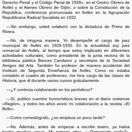
Derecho Penal y el Código Penal de 1928», en el Centro Obrero de
Avilés y el Ateneo Obrero de Gijón, o sobre la Constitución de la
República, conferencia pronunciada en Avilés en la Agrupación
Republicana Radical Socialista en 1932.
—Sin embargo, usted colaboró con la dictadura de Primo de
Rivera.
—No, de ninguna manera. Yo desempeñé el cargo de juez
municipal de Avilés en 1929-1930. En la actualidad soy juez
comarcal de Avilés, al tiempo que estoy implicado en diferentes
actividades culturales, como presidente de la junta rectora de la
biblioteca pública Bances Candamo y secretario de la Sociedad
Amigos del Arte. También fui profesor de manera accidental del
Instituto de Segunda Enseñanza de Avilés. Como no estaba
completo el cuadro de profesores, me hice cargo de las clases de
Historia, que di durante varios cursos gratuitamente.
—¿Y continúa colaborando en los periódicos?
—Sí, publico cuentos humorísticos breves en el diario ovetense
«Región», y todos los años envío mi colaboración a la revista «El
Bollo».
—Como comediógrafo, ¿no empieza un poco tarde?
—No. Además, antes de empezar a escribir teatro, ya había
hecho muchas cosas. Mi primera obra, «¿Demasiado tarde?»,