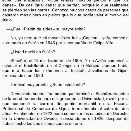
echa una maldición?: «Que tengas muchos pleitos y que los
ganes». Da casi igual ganar que perder, porque lo que realmente
se pierden son las perras. Conozco muchos casos de personas que
gastaron más dinero en pleitos que lo que podía valer el motivo del
litigio.
—¿Fue «Pleitín de aldea» su mayor éxito?
—No, yo creo que mi mayor éxito fue «¡Capitán... yo!», comedia
estrenada en Avilés en 1943 por la compañía de Felipe Villa.
—¿Usted nació en Avilés?
—Sí señor, el 19 de diciembre de 1905. Y en Avilés comencé a
estudiar el Bachillerato en el Colegio de la Merced, aunque había
que ir a hacer los exámenes al Instituto Jovellanos de Gijón,
terminándolo en 1920.
—Terminó muy pronto. ¿Buen estudiante?
—Demasiado bueno. Tan bueno que terminé el Bachillerato antes
de la edad requerida para el ingreso en la Universidad, razón por la
que comencé la carrera de perito mercantil en la Escuela
Profesional de Comercio de Gijón, terminándola al cabo de dos
años. Finalmente, en 1922 pude comenzar los estudios de Derecho
en la Universidad de Oviedo, licenciándome en 1926, después de
haber hecho los dos últimos cursos en uno.