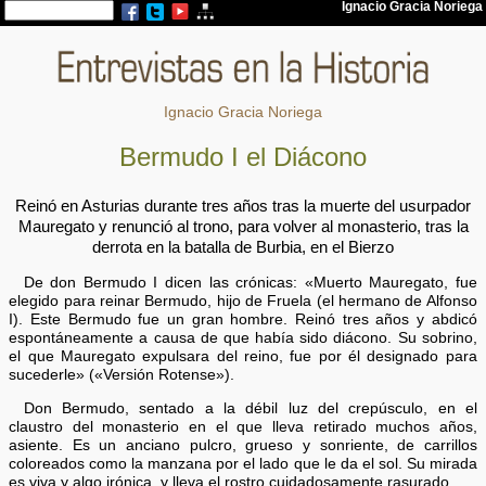
Ignacio Gracia Noriega
Bermudo I el Diácono
Reinó en Asturias durante tres años tras la muerte del usurpador
Mauregato y renunció al trono, para volver al monasterio, tras la
derrota en la batalla de Burbia, en el Bierzo
De don Bermudo I dicen las crónicas: «Muerto Mauregato, fue
elegido para reinar Bermudo, hijo de Fruela (el hermano de Alfonso
I). Este Bermudo fue un gran hombre. Reinó tres años y abdicó
espontáneamente a causa de que había sido diácono. Su sobrino,
el que Mauregato expulsara del reino, fue por él designado para
sucederle» («Versión Rotense»).
Don Bermudo, sentado a la débil luz del crepúsculo, en el
claustro del monasterio en el que lleva retirado muchos años,
asiente. Es un anciano pulcro, grueso y sonriente, de carrillos
coloreados como la manzana por el lado que le da el sol. Su mirada
es viva y algo irónica, y lleva el rostro cuidadosamente rasurado.