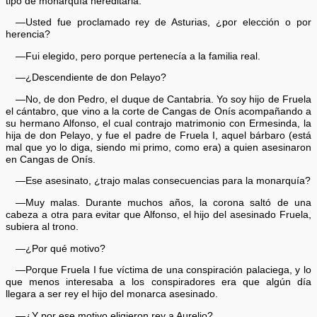
tipo de monarquía hereditaria.
—Usted fue proclamado rey de Asturias, ¿por elección o por
herencia?
—Fui elegido, pero porque pertenecía a la familia real.
—¿Descendiente de don Pelayo?
—No, de don Pedro, el duque de Cantabria. Yo soy hijo de Fruela
el cántabro, que vino a la corte de Cangas de Onís acompañando a
su hermano Alfonso, el cual contrajo matrimonio con Ermesinda, la
hija de don Pelayo, y fue el padre de Fruela I, aquel bárbaro (está
mal que yo lo diga, siendo mi primo, como era) a quien asesinaron
en Cangas de Onís.
—Ese asesinato, ¿trajo malas consecuencias para la monarquía?
—Muy malas. Durante muchos años, la corona saltó de una
cabeza a otra para evitar que Alfonso, el hijo del asesinado Fruela,
subiera al trono.
—¿Por qué motivo?
—Porque Fruela I fue víctima de una conspiración palaciega, y lo
que menos interesaba a los conspiradores era que algún día
llegara a ser rey el hijo del monarca asesinado.
—¿Y por ese motivo eligieron rey a Aurelio?