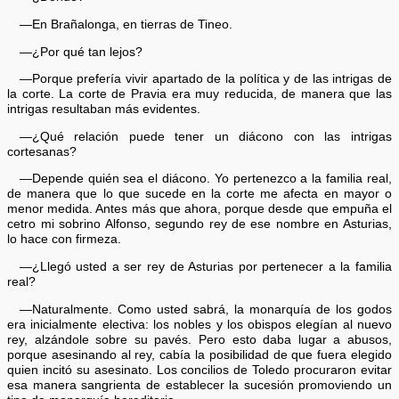
—En Brañalonga, en tierras de Tineo.
—¿Por qué tan lejos?
—Porque prefería vivir apartado de la política y de las intrigas de
la corte. La corte de Pravia era muy reducida, de manera que las
intrigas resultaban más evidentes.
—¿Qué relación puede tener un diácono con las intrigas
cortesanas?
—Depende quién sea el diácono. Yo pertenezco a la familia real,
de manera que lo que sucede en la corte me afecta en mayor o
menor medida. Antes más que ahora, porque desde que empuña el
cetro mi sobrino Alfonso, segundo rey de ese nombre en Asturias,
lo hace con firmeza.
—¿Llegó usted a ser rey de Asturias por pertenecer a la familia
real?
—Naturalmente. Como usted sabrá, la monarquía de los godos
era inicialmente electiva: los nobles y los obispos elegían al nuevo
rey, alzándole sobre su pavés. Pero esto daba lugar a abusos,
porque asesinando al rey, cabía la posibilidad de que fuera elegido
quien incitó su asesinato. Los concilios de Toledo procuraron evitar
esa manera sangrienta de establecer la sucesión promoviendo un