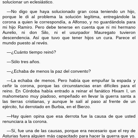
solucionar un eclesiástico.
—No digo que haya solucionado gran cosa teniendo un hijo,
porque le di al problema la solución legítima, entregándole la
corona a quien le correspondía, a Alfonso, y no guardándola para
mi hijo Ramiro. Pero debe tenerse en cuenta que ni mi hermano
Aurelio, ni don Silo, ni el usurpador Mauregato tuvieron
descendencia. Así que tuvo que tener hijos un cura. Parece el
mundo puesto al revés.
—¿Cuánto tiempo reinó?
—Sólo tres años.
—¿Echaba de menos la paz del convento?
—La echaba de menos. Pero había que empuñar la espada y
ceñir la corona, porque las circunstancias eran difíciles para el
reino. En Córdoba había entrado a reinar el fanático Hixam I, un
mahometano muy piadoso, empeñado en llevar la guerra santa a
las tierras cristianas, y aunque le salí al paso al frente de un
ejército, fui derrotado en Burbia, en el Bierzo.
—Hay quien opina que esa derrota fue la causa de que usted
renunciara a la corona.
—Sí, fue una de las causas, porque era necesario que el rey de
Asturias fuera alguien más capacitado para hacer la guerra que yo.