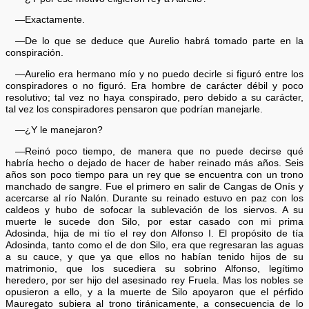
—Exactamente.
—De lo que se deduce que Aurelio habrá tomado parte en la
conspiración.
—Aurelio era hermano mío y no puedo decirle si figuró entre los
conspiradores o no figuró. Era hombre de carácter débil y poco
resolutivo; tal vez no haya conspirado, pero debido a su carácter,
tal vez los conspiradores pensaron que podrían manejarle.
—¿Y le manejaron?
—Reinó poco tiempo, de manera que no puede decirse qué
habría hecho o dejado de hacer de haber reinado más años. Seis
años son poco tiempo para un rey que se encuentra con un trono
manchado de sangre. Fue el primero en salir de Cangas de Onís y
acercarse al río Nalón. Durante su reinado estuvo en paz con los
caldeos y hubo de sofocar la sublevación de los siervos. A su
muerte le sucede don Silo, por estar casado con mi prima
Adosinda, hija de mi tío el rey don Alfonso I. El propósito de tía
Adosinda, tanto como el de don Silo, era que regresaran las aguas
a su cauce, y que ya que ellos no habían tenido hijos de su
matrimonio, que los sucediera su sobrino Alfonso, legítimo
heredero, por ser hijo del asesinado rey Fruela. Mas los nobles se
opusieron a ello, y a la muerte de Silo apoyaron que el pérfido
Mauregato subiera al trono tiránicamente, a consecuencia de lo