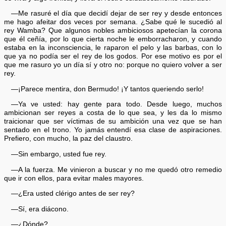
—Me rasuré el día que decidí dejar de ser rey y desde entonces
me hago afeitar dos veces por semana. ¿Sabe qué le sucedió al
rey Wamba? Que algunos nobles ambiciosos apetecían la corona
que él ceñía, por lo que cierta noche le emborracharon, y cuando
estaba en la inconsciencia, le raparon el pelo y las barbas, con lo
que ya no podía ser el rey de los godos. Por ese motivo es por el
que me rasuro yo un día sí y otro no: porque no quiero volver a ser
rey.
—¡Parece mentira, don Bermudo! ¡Y tantos queriendo serlo!
—Ya ve usted: hay gente para todo. Desde luego, muchos
ambicionan ser reyes a costa de lo que sea, y les da lo mismo
traicionar que ser víctimas de su ambición una vez que se han
sentado en el trono. Yo jamás entendí esa clase de aspiraciones.
Prefiero, con mucho, la paz del claustro.
—Sin embargo, usted fue rey.
—A la fuerza. Me vinieron a buscar y no me quedó otro remedio
que ir con ellos, para evitar males mayores.
—¿Era usted clérigo antes de ser rey?
—Sí, era diácono.
—¿Dónde?