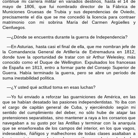
continué mi carrera militar en variados destinos, hasta el 14 de
mayo de 1806, que fui nombrado director de la Fábrica de
Municiones Gruesas de Trubia y sus dependencias de Oviedo,
precisamente el día que se me concedió la licencia para contraer
matrimonio con mi sobrina María del Carmen Argüelles y
Cienfuegos.
—¿Dónde se encuentra durante la guerra de Independencia?
—En Asturias, hasta casi el final de ella, que me nombran jefe de
la Comandancia General de Artillería de Extremadura en 1812,
donde tuve la oportunidad de tratar con sir Arthur Welesley, más
conocido como el Duque de Wellington. Expulsados los francesas
de España en 1813, entro a formar parte del Consejo Superior de
Guerra. Había terminado la guerra, pero se abre un período de
suma inestabilidad política.
—¿Y usted qué actitud toma en esas luchas?
—Yo fui enviado a reforzar las guarniciones de América, en las
que se habían desatado las pasiones independentistas. Yo iba con
el cargo de capitán general de Cuba, y ejerciéndolo según mi
sentido del cumplimiento del deber, no sólo hube de atajar las
pretensiones separatistas, sino mantener a raya a los corsarios que
navegaban a su gusto por las Antillas y terminar con la anarquía
que se enseñoreaba de los campos del interior, en los que vagos,
indeseables, ñáñigos y malhechores de todas clases asaltaban a