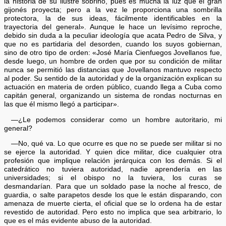
la historia de su ilustre sobrino, pues es mucha la luz que el gran
gijonés proyecta; pero a la vez le proporciona una sombrilla
protectora, la de sus ideas, fácilmente identificables en la
trayectoria del general». Aunque le hace un levísimo reproche,
debido sin duda a la peculiar ideología que acata Pedro de Silva, y
que no es partidaria del desorden, cuando los suyos gobiernan,
sino de otro tipo de orden: «José María Cienfuegos Jovellanos fue,
desde luego, un hombre de orden que por su condición de militar
nunca se permitió las distancias que Jovellanos mantuvo respecto
al poder. Su sentido de la autoridad y de la organización explican su
actuación en materia de orden público, cuando llega a Cuba como
capitán general, organizando un sistema de rondas nocturnas en
las que él mismo llegó a participar».
—¿Le podemos considerar como un hombre autoritario, mi
general?
—No, qué va. Lo que ocurre es que no se puede ser militar si no
se ejerce la autoridad. Y quien dice militar, dice cualquier otra
profesión que implique relación jerárquica con los demás. Si el
catedrático no tuviera autoridad, nadie aprendería en las
universidades; si el obispo no la tuviera, los curas se
desmandarían. Para que un soldado pase la noche al fresco, de
guardia, o salte parapetos desde los que le están disparando, con
amenaza de muerte cierta, el oficial que se lo ordena ha de estar
revestido de autoridad. Pero esto no implica que sea arbitrario, lo
que es el más evidente abuso de la autoridad.