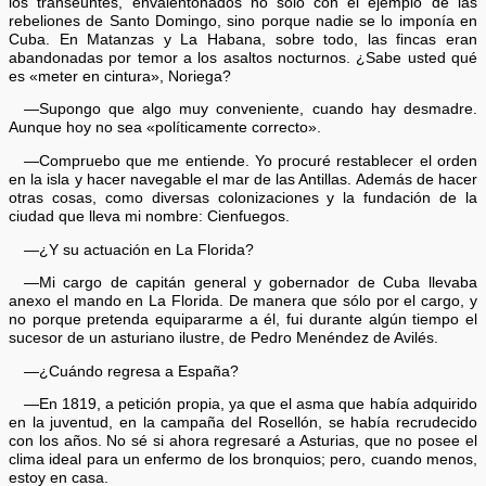
los transeúntes, envalentonados no sólo con el ejemplo de las
rebeliones de Santo Domingo, sino porque nadie se lo imponía en
Cuba. En Matanzas y La Habana, sobre todo, las fincas eran
abandonadas por temor a los asaltos nocturnos. ¿Sabe usted qué
es «meter en cintura», Noriega?
—Supongo que algo muy conveniente, cuando hay desmadre.
Aunque hoy no sea «políticamente correcto».
—Compruebo que me entiende. Yo procuré restablecer el orden
en la isla y hacer navegable el mar de las Antillas. Además de hacer
otras cosas, como diversas colonizaciones y la fundación de la
ciudad que lleva mi nombre: Cienfuegos.
—¿Y su actuación en La Florida?
—Mi cargo de capitán general y gobernador de Cuba llevaba
anexo el mando en La Florida. De manera que sólo por el cargo, y
no porque pretenda equipararme a él, fui durante algún tiempo el
sucesor de un asturiano ilustre, de Pedro Menéndez de Avilés.
—¿Cuándo regresa a España?
—En 1819, a petición propia, ya que el asma que había adquirido
en la juventud, en la campaña del Rosellón, se había recrudecido
con los años. No sé si ahora regresaré a Asturias, que no posee el
clima ideal para un enfermo de los bronquios; pero, cuando menos,
estoy en casa.