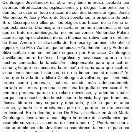
Cienfuegos Jovellanos» es obra muy bien impresa, avalada por
diversas introducciones, explicaciones y prólogos. Lamento, por lo
demás, no estar en todo de acuerdo con dos buenos amigos, Jesús
Menéndez Peláez y Pedro de Silva Jovellanos, a propósito de este
libro. Discrepo con ellos por los elogios que hacen de la forma en
que está escrito. Una biografía escrita en primera persona, a no ser
que se trate de autobiografía, no me convence. Menéndez Peláez
acude a ejemplos clásicos de esta técnica narrativa, como el «Libro
de Buen Amor» o el «Lazarillo de Tormes» (y también «Sinuhé el
egipcio», de Mika Waltari, que empieza: «Yo, Sinuhé...») y Pedro de
Silva señala que «el método seguido por Francisco Cienfuegos
Jovellanos, entre histórico, biográfico y novelesco, aporta a los
hechos conocidos la fabulación indispensable para que cobren
vida». ¿Es que es necesaria la artimaña literaria para que «cobren
vida» unos hechos históricos, si no la tienen por sí mismos? Yo
creo que la vida del artillero Cienfuegos Jovellanos, que tiene vida
propia como personaje, hubiera estado más adecuadamente
narrada en tercera persona, como una biografía convencional. En
primera persona parece un relato novelesco, y además inhábil,
porque para escribir desde este punto de vista hay que tener una
técnica literaria muy segura y depurada, y de la que el autor
carece, y nada le reprochamos por ello, porque no era escritor
profesional. En lo demás, atina De Silva al señalar en José María
Cienfuegos Jovellanos a «un digno heredero de Jovellanos» que
«cumple su vida a la sombra de Jovellanos (...). Podríamos dar a
esto un doble sentido: Jovellanos ensombrece, tal vez, el paso por