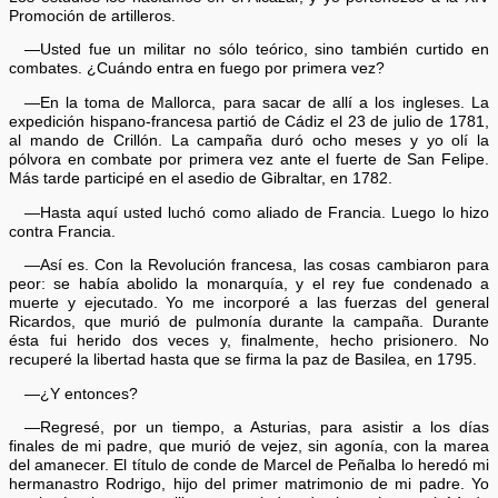
Promoción de artilleros.
—Usted fue un militar no sólo teórico, sino también curtido en
combates. ¿Cuándo entra en fuego por primera vez?
—En la toma de Mallorca, para sacar de allí a los ingleses. La
expedición hispano-francesa partió de Cádiz el 23 de julio de 1781,
al mando de Crillón. La campaña duró ocho meses y yo olí la
pólvora en combate por primera vez ante el fuerte de San Felipe.
Más tarde participé en el asedio de Gibraltar, en 1782.
—Hasta aquí usted luchó como aliado de Francia. Luego lo hizo
contra Francia.
—Así es. Con la Revolución francesa, las cosas cambiaron para
peor: se había abolido la monarquía, y el rey fue condenado a
muerte y ejecutado. Yo me incorporé a las fuerzas del general
Ricardos, que murió de pulmonía durante la campaña. Durante
ésta fui herido dos veces y, finalmente, hecho prisionero. No
recuperé la libertad hasta que se firma la paz de Basilea, en 1795.
—¿Y entonces?
—Regresé, por un tiempo, a Asturias, para asistir a los días
finales de mi padre, que murió de vejez, sin agonía, con la marea
del amanecer. El título de conde de Marcel de Peñalba lo heredó mi
hermanastro Rodrigo, hijo del primer matrimonio de mi padre. Yo