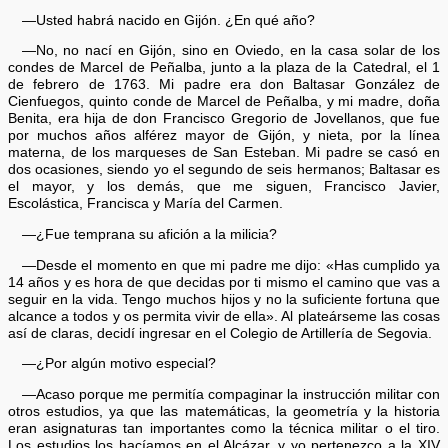
—Usted habrá nacido en Gijón. ¿En qué año?
—No, no nací en Gijón, sino en Oviedo, en la casa solar de los
condes de Marcel de Peñalba, junto a la plaza de la Catedral, el 1
de febrero de 1763. Mi padre era don Baltasar González de
Cienfuegos, quinto conde de Marcel de Peñalba, y mi madre, doña
Benita, era hija de don Francisco Gregorio de Jovellanos, que fue
por muchos años alférez mayor de Gijón, y nieta, por la línea
materna, de los marqueses de San Esteban. Mi padre se casó en
dos ocasiones, siendo yo el segundo de seis hermanos; Baltasar es
el mayor, y los demás, que me siguen, Francisco Javier,
Escolástica, Francisca y María del Carmen.
—¿Fue temprana su afición a la milicia?
—Desde el momento en que mi padre me dijo: «Has cumplido ya
14 años y es hora de que decidas por ti mismo el camino que vas a
seguir en la vida. Tengo muchos hijos y no la suficiente fortuna que
alcance a todos y os permita vivir de ella». Al plateárseme las cosas
así de claras, decidí ingresar en el Colegio de Artillería de Segovia.
—¿Por algún motivo especial?
—Acaso porque me permitía compaginar la instrucción militar con
otros estudios, ya que las matemáticas, la geometría y la historia
eran asignaturas tan importantes como la técnica militar o el tiro.
Los estudios los hacíamos en el Alcázar, y yo pertenezco a la XIV