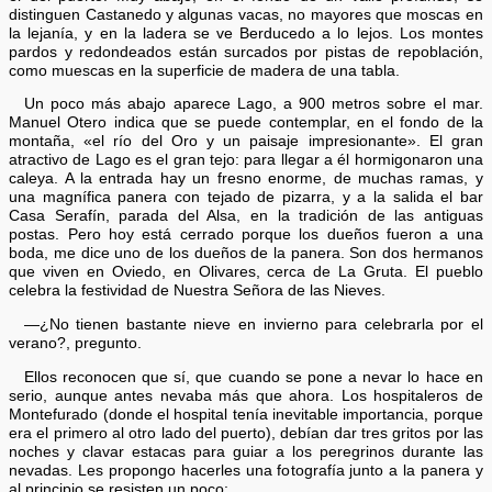
distinguen Castanedo y algunas vacas, no mayores que moscas en
la lejanía, y en la ladera se ve Berducedo a lo lejos. Los montes
pardos y redondeados están surcados por pistas de repoblación,
como muescas en la superficie de madera de una tabla.
Un poco más abajo aparece Lago, a 900 metros sobre el mar.
Manuel Otero indica que se puede contemplar, en el fondo de la
montaña, «el río del Oro y un paisaje impresionante». El gran
atractivo de Lago es el gran tejo: para llegar a él hormigonaron una
caleya. A la entrada hay un fresno enorme, de muchas ramas, y
una magnífica panera con tejado de pizarra, y a la salida el bar
Casa Serafín, parada del Alsa, en la tradición de las antiguas
postas. Pero hoy está cerrado porque los dueños fueron a una
boda, me dice uno de los dueños de la panera. Son dos hermanos
que viven en Oviedo, en Olivares, cerca de La Gruta. El pueblo
celebra la festividad de Nuestra Señora de las Nieves.
—¿No tienen bastante nieve en invierno para celebrarla por el
verano?, pregunto.
Ellos reconocen que sí, que cuando se pone a nevar lo hace en
serio, aunque antes nevaba más que ahora. Los hospitaleros de
Montefurado (donde el hospital tenía inevitable importancia, porque
era el primero al otro lado del puerto), debían dar tres gritos por las
noches y clavar estacas para guiar a los peregrinos durante las
nevadas. Les propongo hacerles una fotografía junto a la panera y
al principio se resisten un poco: