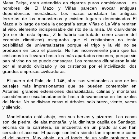
Mesa Peiga, gran entendido en cigarros puros dominicanos. Los
nombres de El Mazo y Viñas parecen evocar antiguas
dependencias monásticas. Los mazos constatan las antiguas
ferrerías de los monasterios y existen lugares denominados El
Mazo a lo largo de toda la geografía astur. Viñas o La Viña remiten
al vino, elemento indispensable del rito de la misa. Un clarividente
(de ser de esta época, Z le habría contratado como asesor del
«cambio climático») aseguraba que el cristianismo no tenía
posibilidad de universalizarse porque el trigo y la vid no se
producen en todo el planeta. No fue inconveniente para que los
cristianos los llevaran hasta los más apartados rincones, porque sin
pan ni vino no se puede consagrar. Los romanos difundieron la vid
por el mundo civilizado y los cristianos por el incivilizado: dos
grandes empresas civilizadoras.
El puerto del Palo, de 1.146, abre sus ventanales a uno de los
paisajes más impresionantes que se pueden contemplar en
Asturias: grandes extensiones deshabitadas, colinas y montañas
sucediéndose escalonadamente hasta desvanecerse en los azules
del Norte. No se divisan casas ni árboles: solo brezo, viento, vacas
y silencio.
Montefurado está abajo, con sus berzas y pizarras. Las casas
son de piedra, de alta montaña, y la diminuta capilla de Santiago,
encima de la carretera, se encuentra en un prado al que han
cerrado el acceso. El paisaje continúa siendo tan imponente como
el del puerto. Muy abajo, en el fondo de un valle profundo, se