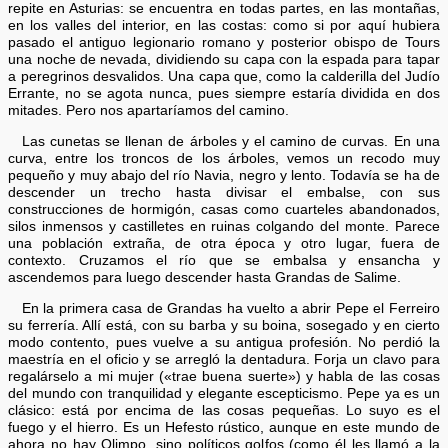
repite en Asturias: se encuentra en todas partes, en las montañas,
en los valles del interior, en las costas: como si por aquí hubiera
pasado el antiguo legionario romano y posterior obispo de Tours
una noche de nevada, dividiendo su capa con la espada para tapar
a peregrinos desvalidos. Una capa que, como la calderilla del Judío
Errante, no se agota nunca, pues siempre estaría dividida en dos
mitades. Pero nos apartaríamos del camino.
Las cunetas se llenan de árboles y el camino de curvas. En una
curva, entre los troncos de los árboles, vemos un recodo muy
pequeño y muy abajo del río Navia, negro y lento. Todavía se ha de
descender un trecho hasta divisar el embalse, con sus
construcciones de hormigón, casas como cuarteles abandonados,
silos inmensos y castilletes en ruinas colgando del monte. Parece
una población extraña, de otra época y otro lugar, fuera de
contexto. Cruzamos el río que se embalsa y ensancha y
ascendemos para luego descender hasta Grandas de Salime.
En la primera casa de Grandas ha vuelto a abrir Pepe el Ferreiro
su ferrería. Allí está, con su barba y su boina, sosegado y en cierto
modo contento, pues vuelve a su antigua profesión. No perdió la
maestría en el oficio y se arregló la dentadura. Forja un clavo para
regalárselo a mi mujer («trae buena suerte») y habla de las cosas
del mundo con tranquilidad y elegante escepticismo. Pepe ya es un
clásico: está por encima de las cosas pequeñas. Lo suyo es el
fuego y el hierro. Es un Hefesto rústico, aunque en este mundo de
ahora no hay Olimpo, sino políticos golfos (como él les llamó a la