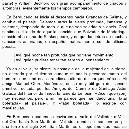
parte) y William Beckford con gran acompañamiento de criados y
alfombras, evidentemente los tiempos cambiaron.
En Berducedo se inicia el descenso hacia Grandas de Salime, y
cambia el paisaje. Dejamos atrás la sierra profunda, inmensa y
solemne, despojada de todo lo que no sea soledad y silencio. Casi
sentimos el latido de aquella canción que Salvador de Madariaga
consideraba digna de Shakespeare; y es que las letras de muchas
canciones asturianas, en español, naturalmente, son de altísima
poesía:
¡Ay!, qué noche tan profunda que no tiene movimiento.
¡Ay!, quien pudiera tener tan sereno el pensamiento.
Ya en el valle, se siente la nostalgia de la majestad de la sierra,
no alterada por el tiempo aunque sí por la pecadora mano del
hombre, que llenó esas grandiosas alturas de parques eólicos. Mi
amigo Manuel Otero Menéndez, en su muy útil guía del camino
primitivo, editada por los Amigos del Camino de Santiago Astur
Galaico del Interior de Tineo, lo lamenta también: «Dicen que (son)
muy necesarios, pero a mí me parece que han dado una «fatal
bofetada» al paisaje». Y «fatal bofetada» lo escribe con
mayúsculas.
En Berducedo podemos desviarnos al valle del Valledor o Valle
del Oro, hasta San Martín del Valledor, donde se mantiene en pie
una torre del siglo XVI. San Martín es el topónimo que más se