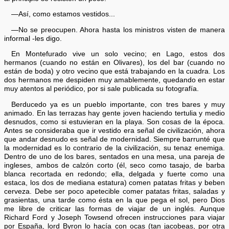
—Así, como estamos vestidos...
—No se preocupen. Ahora hasta los ministros visten de manera
informal -les digo.
En Montefurado vive un solo vecino; en Lago, estos dos
hermanos (cuando no están en Olivares), los del bar (cuando no
están de boda) y otro vecino que está trabajando en la cuadra. Los
dos hermanos me despiden muy amablemente, quedando en estar
muy atentos al periódico, por si sale publicada su fotografía.
Berducedo ya es un pueblo importante, con tres bares y muy
animado. En las terrazas hay gente joven haciendo tertulia y medio
desnudos, como si estuvieran en la playa. Son cosas de la época.
Antes se consideraba que ir vestido era señal de civilización, ahora
que andar desnudo es señal de modernidad. Siempre barrunté que
la modernidad es lo contrario de la civilización, su tenaz enemiga.
Dentro de uno de los bares, sentados en una mesa, una pareja de
ingleses, ambos de calzón corto (él, seco como tasajo, de barba
blanca recortada en redondo; ella, delgada y fuerte como una
estaca, los dos de mediana estatura) comen patatas fritas y beben
cerveza. Debe ser poco apetecible comer patatas fritas, saladas y
grasientas, una tarde como ésta en la que pega el sol, pero Dios
me libre de criticar las formas de viajar de un inglés. Aunque
Richard Ford y Joseph Towsend ofrecen instrucciones para viajar
por España, lord Byron lo hacía con ocas (tan jacobeas, por otra