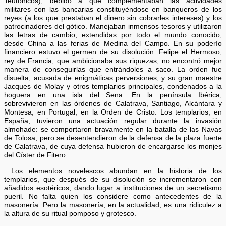
Teutónicos), debido a que complementaban las actividades
militares con las bancarias constituyéndose en banqueros de los
reyes (a los que prestaban el dinero sin cobrarles intereses) y los
patrocinadores del gótico. Manejaban inmensos tesoros y utilizaron
las letras de cambio, extendidas por todo el mundo conocido,
desde China a las ferias de Medina del Campo. En su poderío
financiero estuvo el germen de su disolución. Felipe el Hermoso,
rey de Francia, que ambicionaba sus riquezas, no encontró mejor
manera de conseguirlas que entrándoles a saco. La orden fue
disuelta, acusada de enigmáticas perversiones, y su gran maestre
Jacques de Molay y otros templarios principales, condenados a la
hoguera en una isla del Sena. En la península Ibérica,
sobrevivieron en las órdenes de Calatrava, Santiago, Alcántara y
Montesa; en Portugal, en la Orden de Cristo. Los templarios, en
España, tuvieron una actuación regular durante la invasión
almohade: se comportaron bravamente en la batalla de las Navas
de Tolosa, pero se desentendieron de la defensa de la plaza fuerte
de Calatrava, de cuya defensa hubieron de encargarse los monjes
del Císter de Fitero.
Los elementos novelescos abundan en la historia de los
templarios, que después de su disolución se incrementaron con
añadidos esotéricos, dando lugar a instituciones de un secretismo
pueril. No falta quien los considere como antecedentes de la
masonería. Pero la masonería, en la actualidad, es una ridiculez a
la altura de su ritual pomposo y grotesco.