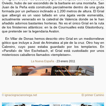
Oviedo, hubo de ser escondido de la barbarie en una montaña. San
Juan de la Peña está construido parcialmente dentro de una gruta
formada por un peñasco inclinado a 1.200 metros de altura. El Grial
que albergó es un vaso tallado en una ágata verde esmeralda,
actualmente venerado en la catedral de Valencia donde se le han
añadido adornos bastantes horteras. No es el único Grial en la ruta
de los finisterres atlánticos: en la de Cournualles está Glastonbury,
que pretende ser la legendaria Avalon.
En Villar de Donas hemos descrito otro Grial en un mediorrelieve
gótico que incluye a José de Arimatea al pie de la cruz. Otro hay en
Cabreiro, cuyo paso estaba guardado por los templarios. En
«Parsifal» de Von Eschebach, el Grial está custodiado por unos
misteriosos caballeros llamados «templeisen».
La Nueva España
· 23 enero 2011
©
ignaciogracianoriega.net
El primer Camino