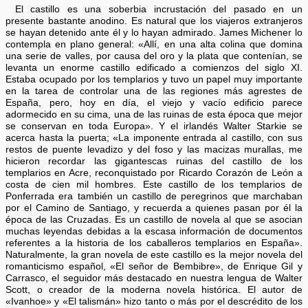
El castillo es una soberbia incrustación del pasado en un
presente bastante anodino. Es natural que los viajeros extranjeros
se hayan detenido ante él y lo hayan admirado. James Michener lo
contempla en plano general: «Allí, en una alta colina que domina
una serie de valles, por causa del oro y la plata que contenían, se
levanta un enorme castillo edificado a comienzos del siglo XI.
Estaba ocupado por los templarios y tuvo un papel muy importante
en la tarea de controlar una de las regiones más agrestes de
España, pero, hoy en día, el viejo y vacío edificio parece
adormecido en su cima, una de las ruinas de esta época que mejor
se conservan en toda Europa». Y el irlandés Walter Starkie se
acerca hasta la puerta; «La imponente entrada al castillo, con sus
restos de puente levadizo y del foso y las macizas murallas, me
hicieron recordar las gigantescas ruinas del castillo de los
templarios en Acre, reconquistado por Ricardo Corazón de León a
costa de cien mil hombres. Este castillo de los templarios de
Ponferrada era también un castillo de peregrinos que marchaban
por el Camino de Santiago, y recuerda a quienes pasan por él la
época de las Cruzadas. Es un castillo de novela al que se asocian
muchas leyendas debidas a la escasa información de documentos
referentes a la historia de los caballeros templarios en España».
Naturalmente, la gran novela de este castillo es la mejor novela del
romanticismo español, «El señor de Bembibre», de Enrique Gil y
Carrasco, el seguidor más destacado en nuestra lengua de Walter
Scott, o creador de la moderna novela histórica. El autor de
«Ivanhoe» y «El talismán» hizo tanto o más por el descrédito de los