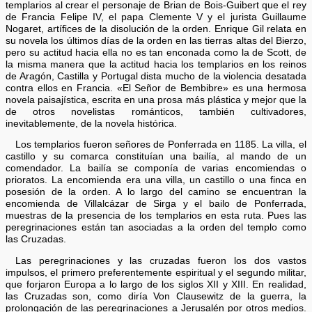
templarios al crear el personaje de Brian de Bois-Guibert que el rey
de Francia Felipe IV, el papa Clemente V y el jurista Guillaume
Nogaret, artífices de la disolución de la orden. Enrique Gil relata en
su novela los últimos días de la orden en las tierras altas del Bierzo,
pero su actitud hacia ella no es tan enconada como la de Scott, de
la misma manera que la actitud hacia los templarios en los reinos
de Aragón, Castilla y Portugal dista mucho de la violencia desatada
contra ellos en Francia. «El Señor de Bembibre» es una hermosa
novela paisajística, escrita en una prosa más plástica y mejor que la
de otros novelistas románticos, también cultivadores,
inevitablemente, de la novela histórica.
Los templarios fueron señores de Ponferrada en 1185. La villa, el
castillo y su comarca constituían una bailía, al mando de un
comendador. La bailía se componía de varias encomiendas o
prioratos. La encomienda era una villa, un castillo o una finca en
posesión de la orden. A lo largo del camino se encuentran la
encomienda de Villalcázar de Sirga y el bailo de Ponferrada,
muestras de la presencia de los templarios en esta ruta. Pues las
peregrinaciones están tan asociadas a la orden del templo como
las Cruzadas.
Las peregrinaciones y las cruzadas fueron los dos vastos
impulsos, el primero preferentemente espiritual y el segundo militar,
que forjaron Europa a lo largo de los siglos XII y XIII. En realidad,
las Cruzadas son, como diría Von Clausewitz de la guerra, la
prolongación de las peregrinaciones a Jerusalén por otros medios.