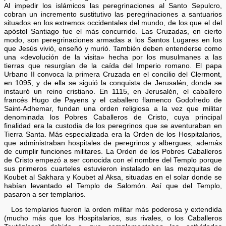
Al impedir los islámicos las peregrinaciones al Santo Sepulcro,
cobran un incremento sustitutivo las peregrinaciones a santuarios
situados en los extremos occidentales del mundo, de los que el del
apóstol Santiago fue el más concurrido. Las Cruzadas, en cierto
modo, son peregrinaciones armadas a los Santos Lugares en los
que Jesús vivió, enseñó y murió. También deben entenderse como
una «devolución de la visita» hecha por los musulmanes a las
tierras que resurgían de la caída del Imperio romano. El papa
Urbano II convoca la primera Cruzada en el concilio del Clermont,
en 1095, y de ella se siguió la conquista de Jerusalén, donde se
instauró un reino cristiano. En 1115, en Jerusalén, el caballero
francés Hugo de Payens y el caballero flamenco Godofredo de
Saint-Adhemar, fundan una orden religiosa a la vez que militar
denominada los Pobres Caballeros de Cristo, cuya principal
finalidad era la custodia de los peregrinos que se aventuraban en
Tierra Santa. Más especializada era la Orden de los Hospitalarios,
que administraban hospitales de peregrinos y albergues, además
de cumplir funciones militares. La Orden de los Pobres Caballeros
de Cristo empezó a ser conocida con el nombre del Templo porque
sus primeros cuarteles estuvieron instalado en las mezquitas de
Koubet al Sakhara y Koubet al Aksa, situadas en el solar donde se
habían levantado el Templo de Salomón. Así que del Templo,
pasaron a ser templarios.
Los templarios fueron la orden militar más poderosa y extendida
(mucho más que los Hospitalarios, sus rivales, o los Caballeros