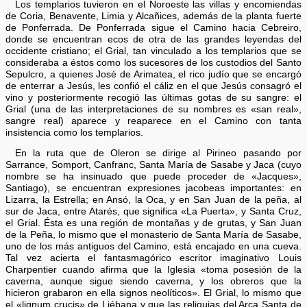
Los templarios tuvieron en el Noroeste las villas y encomiendas
de Coria, Benavente, Limia y Alcañices, además de la planta fuerte
de Ponferrada. De Ponferrada sigue el Camino hacia Cebreiro,
donde se encuentran ecos de otra de las grandes leyendas del
occidente cristiano; el Grial, tan vinculado a los templarios que se
consideraba a éstos como los sucesores de los custodios del Santo
Sepulcro, a quienes José de Arimatea, el rico judío que se encargó
de enterrar a Jesús, les confió el cáliz en el que Jesús consagró el
vino y posteriormente recogió las últimas gotas de su sangre: el
Grial (una de las interpretaciones de su nombres es «san real»,
sangre real) aparece y reaparece en el Camino con tanta
insistencia como los templarios.
En la ruta que de Oleron se dirige al Pirineo pasando por
Sarrance, Somport, Canfranc, Santa María de Sasabe y Jaca (cuyo
nombre se ha insinuado que puede proceder de «Jacques»,
Santiago), se encuentran expresiones jacobeas importantes: en
Lizarra, la Estrella; en Ansó, la Oca, y en San Juan de la peña, al
sur de Jaca, entre Atarés, que significa «La Puerta», y Santa Cruz,
el Grial. Ésta es una región de montañas y de grutas, y San Juan
de la Peña, lo mismo que el monasterio de Santa María de Sasabe,
uno de los más antiguos del Camino, está encajado en una cueva.
Tal vez acierta el fantasmagórico escritor imaginativo Louis
Charpentier cuando afirma que la Iglesia «toma posesión de la
caverna, aunque sigue siendo caverna, y los obreros que la
hicieron grabaron en ella signos neolíticos». El Grial, lo mismo que
el «lignum crucis» de Liébana y que las reliquias del Arca Santa de