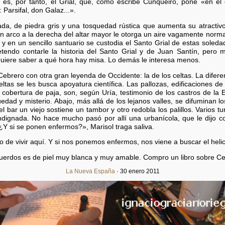
 es, por tanto, el Grial, que, como escribe Cunqueiro, pone «en el
Parsifal, don Galaz...».
da, de piedra gris y una tosquedad rústica que aumenta su atractivo.
 un arco a la derecha del altar mayor le otorga un aire vagamente nor
uto y en un sencillo santuario se custodia el Santo Grial de estas soled
etendo contarle la historia del Santo Grial y de Juan Santín, pero 
Quiere saber a qué hora hay misa. Lo demás le interesa menos.
Cebrero con otra gran leyenda de Occidente: la de los celtas. La difere
celtas se les busca apoyatura científica. Las pallozas, edificaciones d
obertura de paja, son, según Uría, testimonio de los castros de la 
edad y misterio. Abajo, más allá de los lejanos valles, se difuminan lo
 bar un viejo sostiene un tambor y otro redobla los palillos. Varios tur
 indignada. No hace mucho pasó por allí una urbanícola, que le dijo 
¿Y si se ponen enfermos?», Marisol traga saliva.
o de vivir aquí. Y si nos ponemos enfermos, nos viene a buscar el heli
cuerdos es de piel muy blanca y muy amable. Compro un libro sobre Ce
La Nueva España
· 30 enero 2011