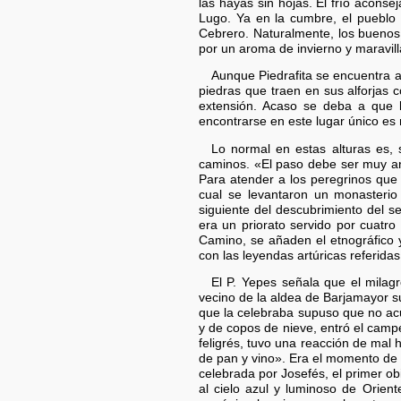
las hayas sin hojas. El frío aconse
Lugo. Ya en la cumbre, el pueblo 
Cebrero. Naturalmente, los buenos
por un aroma de invierno y maravill
Aunque Piedrafita se encuentra a
piedras que traen en sus alforjas 
extensión. Acaso se deba a que 
encontrarse en este lugar único es
Lo normal en estas alturas es, 
caminos. «El paso debe ser muy ant
Para atender a los peregrinos que
cual se levantaron un monasterio
siguiente del descubrimiento del se
era un priorato servido por cuatro
Camino, se añaden el etnográfico y
con las leyendas artúricas referidas
El P. Yepes señala que el milag
vecino de la aldea de Barjamayor su
que la celebraba supuso que no acu
y de copos de nieve, entró el campe
feligrés, tuvo una reacción de mal 
de pan y vino». Era el momento de l
celebrada por Josefés, el primer obi
al cielo azul y luminoso de Orient