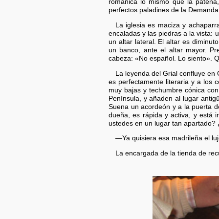
románica lo mismo que la patena,
perfectos paladines de la Demanda: 
La iglesia es maciza y achaparra
encaladas y las piedras a la vista:
un altar lateral. El altar es dimin
un banco, ante el altar mayor. Pr
cabeza: «No español. Lo siento». 
La leyenda del Grial confluye en 
es perfectamente literaria y a los 
muy bajas y techumbre cónica con c
Península, y añaden al lugar antigü
Suena un acordeón y a la puerta del
dueña, es rápida y activa, y está
ustedes en un lugar tan apartado? 
—Ya quisiera esa madrileña el luj
La encargada de la tienda de re