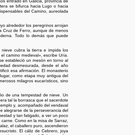
mos entrado en Galicia, provincia de
tera se bifurca hacia Lugo o hacia
dispensables del Camino, aureolada
yo alrededor los peregrinos arrojan
e la Cruz de Ferro, aunque de menos
moderna. Todo lo demás que puede
nieve cubra la tierra e impida los
 el camino medieval», escribe Uría.
se estableció un mesón en torno al
igüedad desmesurada, desde el año
tificó esa afirmación. El monasterio
l lugar, como etapa muy antigua del
merosos milagros eucarísticos, sino
edio de una tempestad de nieve. Un
era tal la borrasca que el sacerdote
l templo y, acompañado del vendaval
de alegrarse de la perseverancia del
pestad y tan fatigado, a ver un poco
n, carne. Como en la misa de Sarraz,
Galaz, el caballero puro, ascendieron
sucristo. El cáliz de Cebrero, joya