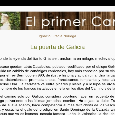
Ignacio Gracia Noriega
La puerta de Galicia
nde la leyenda del Santo Grial se transforma en milagro medieval que
ocaso quedan atrás Cacabelos, poblado reedificado por el obispo Gel
ituido un cabildo de canónigos cardenales, hoy más conocido por su vin
r el rey Bermudo en 990, de ilustre historia y actual ruina. Una larg
s, cistercienses, premostatenses, franciscanos, templarios y hospital
scribe Uría. La carretera va entre pinares y niebla y a lo lejos se di
 nombre de los francos instalados en ella en los días del Camino y de l
el camino solo por Galicia, considera oportuno hacer un recuento de l
ga polvoriento a las últimas jornadas -escribe-. Ha dejado la dulce Fr
a de suave acento, hace competencia al más feliz chistu de los vasco
 y escucha el gallo del prodigio en Santo Domingo de la Calzada ant
gún que ya es leonesa, posada famosa. León, la visigótica, la rica, tie