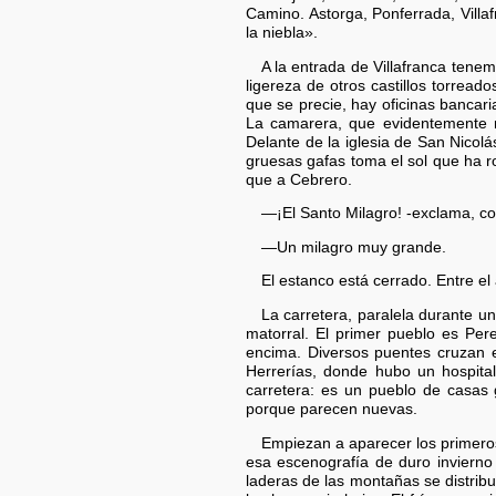
Camino. Astorga, Ponferrada, Villa
la niebla».
A la entrada de Villafranca tene
ligereza de otros castillos torrea
que se precie, hay oficinas bancar
La camarera, que evidentemente no
Delante de la iglesia de San Nicolá
gruesas gafas toma el sol que ha 
que a Cebrero.
—¡El Santo Milagro! -exclama, con
—Un milagro muy grande.
El estanco está cerrado. Entre el
La carretera, paralela durante u
matorral. El primer pueblo es Per
encima. Diversos puentes cruzan e
Herrerías, donde hubo un hospita
carretera: es un pueblo de casas 
porque parecen nuevas.
Empiezan a aparecer los primeros
esa escenografía de duro invierno 
laderas de las montañas se distrib