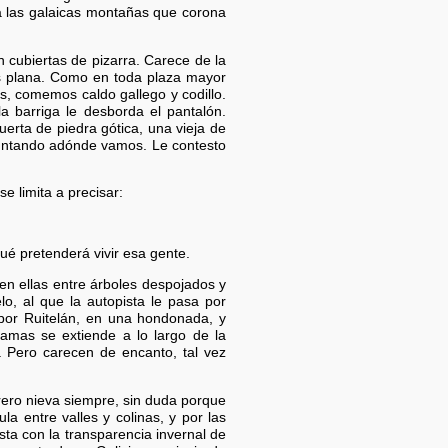
ra las galaicas montañas que corona
 cubiertas de pizarra. Carece de la
 es plana. Como en toda plaza mayor
s, comemos caldo gallego y codillo.
a barriga le desborda el pantalón.
uerta de piedra gótica, una vieja de
guntando adónde vamos. Le contesto
e limita a precisar:
ué pretenderá vivir esa gente.
en ellas entre árboles despojados y
o, al que la autopista le pasa por
 por Ruitelán, en una hondonada, y
amas se extiende a lo largo de la
. Pero carecen de encanto, tal vez
rero nieva siempre, sin duda porque
a entre valles y colinas, y por las
ta con la transparencia invernal de