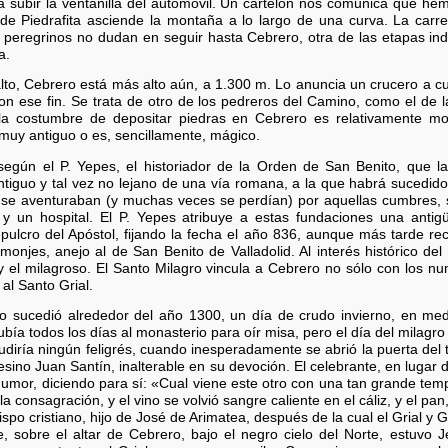
ja subir la ventanilla del automóvil. Un cartelón nos comunica que he
de Piedrafita asciende la montaña a lo largo de una curva. La carre
 peregrinos no dudan en seguir hasta Cebrero, otra de las etapas in
a.
lto, Cebrero está más alto aún, a 1.300 m. Lo anuncia un crucero a cu
con ese fin. Se trata de otro de los pedreros del Camino, como el d
la costumbre de depositar piedras en Cebrero es relativamente 
 muy antiguo o es, sencillamente, mágico.
según el P. Yepes, el historiador de la Orden de San Benito, que la 
iguo y tal vez no lejano de una vía romana, a la que habrá sucedido
 se aventuraban (y muchas veces se perdían) por aquellas cumbres, 
 y un hospital. El P. Yepes atribuye a estas fundaciones una ant
pulcro del Apóstol, fijando la fecha el año 836, aunque más tarde rec
 monjes, anejo al de San Benito de Valladolid. Al interés histórico de
 el milagroso. El Santo Milagro vincula a Cebrero no sólo con los nu
 al Santo Grial.
ro sucedió alrededor del año 1300, un día de crudo invierno, en m
bía todos los días al monasterio para oír misa, pero el día del milagro 
diría ningún feligrés, cuando inesperadamente se abrió la puerta de
sino Juan Santín, inalterable en su devoción. El celebrante, en lugar 
humor, diciendo para sí: «Cual viene este otro con una tan grande tem
a consagración, y el vino se volvió sangre caliente en el cáliz, y el pa
spo cristiano, hijo de José de Arimatea, después de la cual el Grial y 
e, sobre el altar de Cebrero, bajo el negro cielo del Norte, estuvo Je