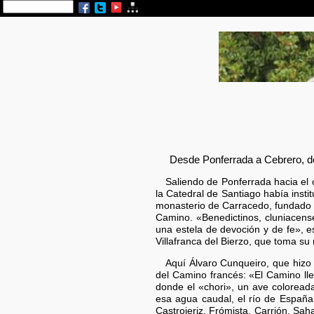
Desde Ponferrada a Cebrero, do
Saliendo de Ponferrada hacia el 
la Catedral de Santiago había inst
monasterio de Carracedo, fundado po
Camino. «Benedictinos, cluniacense
una estela de devoción y de fe», e
Villafranca del Bierzo, que toma su
Aquí Álvaro Cunqueiro, que hizo 
del Camino francés: «El Camino lle
donde el «chori», un ave coloread
esa agua caudal, el río de España,
Castrojeriz, Frómista, Carrión, Saha