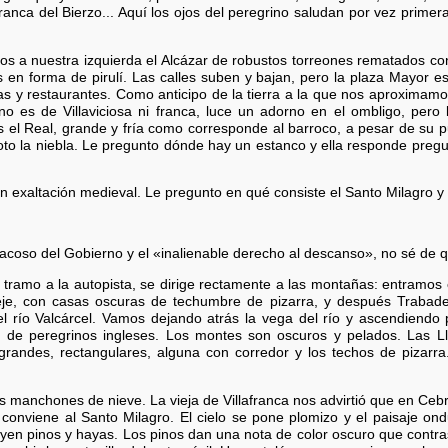
franca del Bierzo... Aquí los ojos del peregrino saludan por vez prime
mos a nuestra izquierda el Alcázar de robustos torreones rematados con
dos en forma de pirulí. Las calles suben y bajan, pero la plaza Mayor
ias y restaurantes. Como anticipo de la tierra a la que nos aproximamo
 es de Villaviciosa ni franca, luce un adorno en el ombligo, pero l
s el Real, grande y fría como corresponde al barroco, a pesar de su p
roto la niebla. Le pregunto dónde hay un estanco y ella responde pre
 exaltación medieval. Le pregunto en qué consiste el Santo Milagro y s
 acoso del Gobierno y el «inalienable derecho al descanso», no sé de q
n tramo a la autopista, se dirige rectamente a las montañas: entramos 
eje, con casas oscuras de techumbre de pizarra, y después Trabadel
l río Valcárcel. Vamos dejando atrás la vega del río y ascendiendo
l de peregrinos ingleses. Los montes son oscuros y pelados. Las Ll
grandes, rectangulares, alguna con corredor y los techos de pizarra
 manchones de nieve. La vieja de Villafranca nos advirtió que en Ceb
conviene al Santo Milagro. El cielo se pone plomizo y el paisaje ondul
uyen pinos y hayas. Los pinos dan una nota de color oscuro que contras