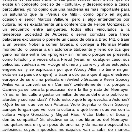
existe un concepto preciso de «cultura», y descendiendo a casos
particulares, yo no opino que una madreña es más importante para
un asturiano que la «Venus de Milo», como opinó en alguna
ocasión el señor Marcos Vallaure; pero si algo entendemos por
cultura, no es exactamente una conferencia de Felipe González, o
un encuentro entre amiguetes, todos ellos vinculados a la
tenebrosa Sociedad de Autores; o servir comidas para trece
paladares exclusivos o ponerle un casco de obra a Brad Pitt, o traer
a un premio Nobel a comer fabada, o cortejar a Norman Mailer
moribundo, o pasear a un actorcete titubeante y lleno de tics que
ganó nombre entre los «progres» sin remedio porque se presenta
como follador y a veces cita a Freud (vean, en cualquier caso, sus
películas, vuelvan a ver «Coge el dinero y corre», y otros estúpidos
engendros, y se explicarán por qué Woody Allen no tiene ningún
éxito en su país de origen), o traer a otro para que ¡haga el estreno
europeo de su última película en Avilés! ¿Gracias a Kevin Spacey
Avilés va a convertirse en Cannes? Evidentemente, no, porque a
Cannes ya se toma la precaución de ir la flor y nata del Niemayer.
¿Y es, en fin, cultura gastar un millón de euros del erario público en
alardes y cuchipandas? Y todo esto, ¿qué le aprovecha a Asturias?
¿Qué tienen que ver con Asturias Wole Soyinka o Kevin Spacey,
aunque tengan que ver con la cultura, o qué tienen que ver con la
cultura Felipe González y Miguel Ríos, Víctor Belén, el Bosé y
demás compañía? Si, efectivamente, nos libramos del Niemayer,
nos quitaremos un gran peso de encima, y de manera especial los
avilesinos, cuyos impuestos municipales van a subir de manera