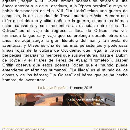
ágrafos", según K. J. Dover. Ambos poemas se refieren a una
época anterior a la de su escritura, a la "época heroica" que ya se
había desvanecido en el s. VIII. "La Iliada" relata una guerra de
conquista, la de la ciudad de Troya, puerta de Asia. Homero nos
sitúa en el décimo y último año de la guerra, cuando los héroes
están cansados y son frecuentes las disputas entre ellos. "La
Odisea" es el viaje de regreso a Itaca de Odiseo, una vez
terminada la guerra y viaje que se prolonga durante otros diez
años: de aquí surge la gran literatura del mar y la novela de
aventuras, y Ulises es una de las más persistentes y poderosas
líneas rojas de la cultura de Occidente, que llega, a través de
peripecias literarias no menores que sus aventuras, hasta el Dublín
de Joyce (y el Pilares de Pérez de Ayala: "Prometeo"). Jasper
Griffin observa que estos poemas "dicen que el mundo puede
entenderse en términos humanos". "La Iliada" es el mundo de los
dioses y de los héroes; "La Odisea" del héroe que se ha hecho
hombre, del aventurero.
La Nueva España
· 11 enero 2015
©
ignaciogracianoriega.net
Los grandes clásicos