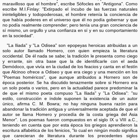
maravilloso que el hombre", escribe Sófocles en "Antígona". Como
escribe M.I.Finlay: "Extirpado el íncubo de las fuerzas naturales
ininteligibles y todopoderosas, el hombre retenía la conciencia de
que había poderes en el universo que él no podía gobernar y que
no podía realmente comprender; pero tenía una gran conciencia de
sí mismo, un orgullo y una confianza en sí y en su comportamiento
en la sociedad".
"La Iliada" y "La Odisea" son epopeyas heroicas atribuidas a un
solo autor llamado Homero, con quien empieza la literatura
occidental. De él nada se sabe; la tradición le presenta como ciego
y errante, sin otra base que la de identificarle con el aeda
Demódoco, que vivía en la ciudad de los feacios y canta en el festín
que Alcinoo ofrece a Odiseo y que era ciego y una mención en los
"Poemas homéricos", que aunque atribuidos a Hornero son de
época posterior. Se ha discutido tenazmente sobre si Hornero era
un solo poeta o varios, pero en la actualidad parece predominar la
de que el mismo poeta compuso "La Iliada" y "La Odisea": "su
estilo, construcción e índole suponen la existencia de un autor
único, afirma C. M. Bowra; no hay ninguna buena razón para
abandonar la tradición antigua y universalmente aceptada de que el
autor se llama Homero y procedía de la costa griega del Asia
Menor". Los poemas fueron compuestos en el siglo IX u VIII a.C.,
teniendo en cuenta que por esta época los griegos aprendieron la
escritura alfabética de los fenicios, "lo cual en ningún modo significa
que carecieran de literatura durante los precedentes siglos