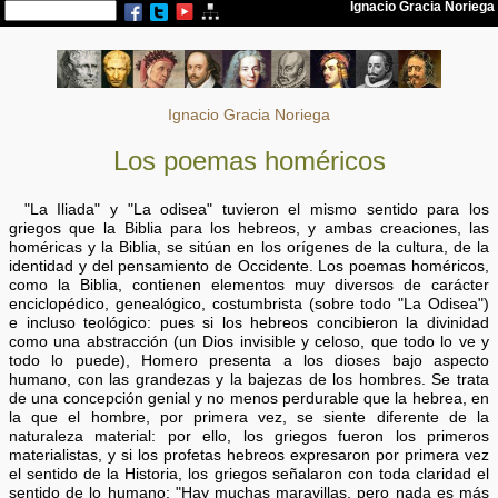
Ignacio Gracia Noriega
Los poemas homéricos
"La Iliada" y "La odisea" tuvieron el mismo sentido para los
griegos que la Biblia para los hebreos, y ambas creaciones, las
homéricas y la Biblia, se sitúan en los orígenes de la cultura, de la
identidad y del pensamiento de Occidente. Los poemas homéricos,
como la Biblia, contienen elementos muy diversos de carácter
enciclopédico, genealógico, costumbrista (sobre todo "La Odisea")
e incluso teológico: pues si los hebreos concibieron la divinidad
como una abstracción (un Dios invisible y celoso, que todo lo ve y
todo lo puede), Homero presenta a los dioses bajo aspecto
humano, con las grandezas y la bajezas de los hombres. Se trata
de una concepción genial y no menos perdurable que la hebrea, en
la que el hombre, por primera vez, se siente diferente de la
naturaleza material: por ello, los griegos fueron los primeros
materialistas, y si los profetas hebreos expresaron por primera vez
el sentido de la Historia, los griegos señalaron con toda claridad el
sentido de lo humano; "Hay muchas maravillas, pero nada es más