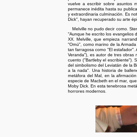
vuelve a escribir sobre asuntos 
permanece inédita hasta su publica
y extraordinaria culminación. Es no
Dick", hayan recuperado su arte ép
Melville no pudo decir como. Ste
"Aunque he escrito los evangelios de
XX. Melville, que empieza narra
"Omú", como marino de la Armada e
tan farragosa como "El estafador".
Veranda"), es autor de tres obras m
cuento ("Bartleby el escribiente")
del simbolismo del Leviatán de la Bi
a la nada". Una historia de balle
metáfora del Mal, en la afirmación
especie de Macbeth en el mar, que 
Moby Dick. En esta tenebrosa metáf
horrores modernos.