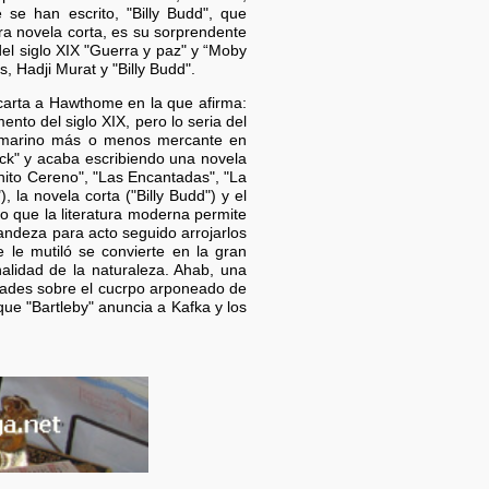
se han escrito, "Billy Budd", que
ra novela corta, es su sorprendente
del siglo XIX "Guerra y paz" y “Moby
 Hadji Murat y "Billy Budd".
 carta a Hawthome en la que afirma:
ento del siglo XIX, pero lo seria del
o marino más o menos mercante en
ck" y acaba escribiendo una novela
nito Cereno", "Las Encantadas", "La
 la novela corta ("Billy Budd") y el
o que la literatura moderna permite
grandeza para acto seguido arrojarlos
 le mutiló se convierte en la gran
nalidad de la naturaleza. Ahab, una
idades sobre el cucrpo arponeado de
ue "Bartleby" anuncia a Kafka y los