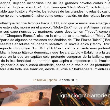
marinos, dejando inconclusa una de las grandes novelas cortas que 
ción en Inglaterra en 1924, Lo mismo que "Hadji Murat", de Tolstoi, ot
table que Tolstoi y Melville, los autores de las grandes novelas épicas 
ico no como expansión, sino como concentración, en dos relatos breves,
ndhal que tendría lectores hacia 1900, sino que le envía una amarga
 este siglo, moriré en el arroyo". "Moby Dick" no fue el Antiguo Testam
ndo sus expe-riencias de marinero, como desertor en "Typee", com
n "Chaqueta Blanca", alcanza la cima del arte narrativa en "Moby Di
 Aparte de algunas narraciones espléndidas de "The Piazza Tales" ("Be
aestras absolutas del género narrativo: la novela épica ("Moby Dick"),
. Según Northop Frye: "En `Moby Dick' se da el tratamiento más profund
blia, la fuerza titánica demoniaca que lleva a Egipto y Babilonia a la 
neros en la que un capitán cojo pretende vengarse de la ballena que
 de la irracionalidad del hombre que aspira a imponerse a la irracio
golpearía al sol si osara ofenderle, acaba en el vacío de las profund
ora está toda una tradición, desde la Biblia a Shakespeare, mientras q
La Nueva España
· 3 enero 2016