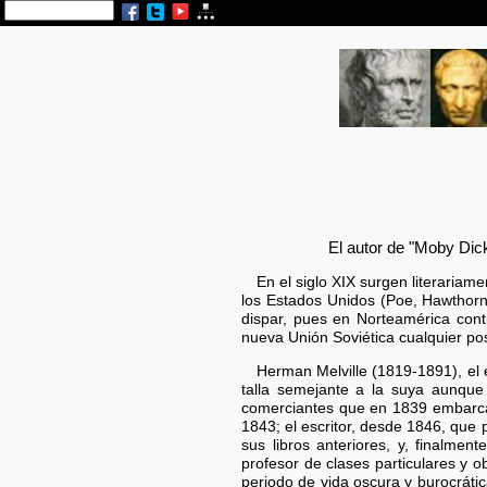
El autor de "Moby Dic
En el siglo XIX surgen literariame
los Estados Unidos (Poe, Hawthorne
dispar, pues en Norteamérica cont
nueva Unión Soviética cualquier posi
Herman Melville (1819-1891), el
talla semejante a la suya aunque
comerciantes que en 1839 embarca e
1843; el escritor, desde 1846, que 
sus libros anteriores, y, finalm
profesor de clases particulares y o
periodo de vida oscura y burocráti