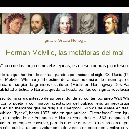
Ignacio Gracia Noriega
Herman Melville, las metáforas del mal
k", una de las mejores novelas épicas, es el escritor más gigantesco
nte las que habían de ser las grandes potencias del siglo XX: Rusia (Pu
, Melville, Whitman). El destino de ambas potencias, lo mismo que el 
inuaron surgiendo grandes escritores (Faulkner, Hemingway, Dos Pas
bilidad artística o literaria quedó asfixiada por las consignas revolucio
 escritor más gigantesco de su país, donde su contemporáneo Walt Wh
 como poeta y con mayor aceptación del público, era un neoyorqui
n un mercante que se dirigía a Liverpool. Su vida se divide en tres
publica "Typee", hasta 1857, año en que publica "El estafador", con igu
ente, el empleado de Aduanas de Nueva York, desde 1863, después d
btener un empleo consular, para lo que se entrevistó incluso con el pr
ca sólo publica algunos volúmenes de versos en ediciones familiares, 