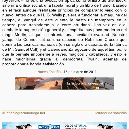
rey Arturo» no es una evocación épica como el libro de Steinbeck,
sino una crítica social, una fábula moral y un libro de humor basado
en el fácil aunque irrefutable principio de comparar lo viejo con lo
nuevo. Antes de que H. G. Wells pusiera a funcionar la máquina del
tiempo, al yanqui de este cuento le bastó un mamporro en la
cabeza para trasladarse a la corte arturiana. Una vez en ella,
combate la superstición general y el espíritu muy poco moderno del
mago Merlín, al que le enfrenta una inevitable rivalidad. Nuestro
yanqui de Connecticut es una especie de Robinson Crusoe que
domina las técnicas manuales (en su siglo era capataz de la fábrica
de Mr. Samuel Colt) y el Calendario Zaragozano de aquel tiempo, lo
que le permite imponerse a reyes, mágicos y caballeros, y esto le
hace muchísima gracia al demócrata Twain, además de
proporcionarle honda satisfacción.
La Nueva España
· 16 de marzo de 2011
©
ignaciogracianoriega.net
Mirador de sombras