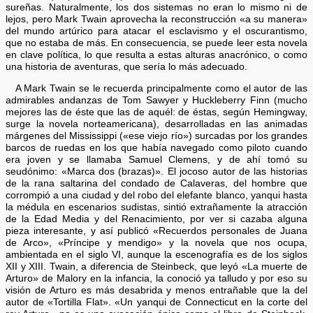
sureñas. Naturalmente, los dos sistemas no eran lo mismo ni de
lejos, pero Mark Twain aprovecha la reconstrucción «a su manera»
del mundo artúrico para atacar el esclavismo y el oscurantismo,
que no estaba de más. En consecuencia, se puede leer esta novela
en clave política, lo que resulta a estas alturas anacrónico, o como
una historia de aventuras, que sería lo más adecuado.
A Mark Twain se le recuerda principalmente como el autor de las
admirables andanzas de Tom Sawyer y Huckleberry Finn (mucho
mejores las de éste que las de aquél: de éstas, según Hemingway,
surge la novela norteamericana), desarrolladas en las animadas
márgenes del Mississippi («ese viejo río») surcadas por los grandes
barcos de ruedas en los que había navegado como piloto cuando
era joven y se llamaba Samuel Clemens, y de ahí tomó su
seudónimo: «Marca dos (brazas)». El jocoso autor de las historias
de la rana saltarina del condado de Calaveras, del hombre que
corrompió a una ciudad y del robo del elefante blanco, yanqui hasta
la médula en escenarios sudistas, sintió extrañamente la atracción
de la Edad Media y del Renacimiento, por ver si cazaba alguna
pieza interesante, y así publicó «Recuerdos personales de Juana
de Arco», «Príncipe y mendigo» y la novela que nos ocupa,
ambientada en el siglo VI, aunque la escenografía es de los siglos
XII y XIII. Twain, a diferencia de Steinbeck, que leyó «La muerte de
Arturo» de Malory en la infancia, la conoció ya talludo y por eso su
visión de Arturo es más desabrida y menos entrañable que la del
autor de «Tortilla Flat». «Un yanqui de Connecticut en la corte del