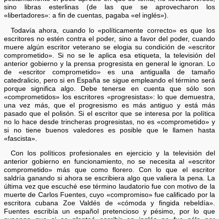
sino libras esterlinas (de las que se aprovecharon los
«libertadores»: a fin de cuentas, pagaba «el inglés»).
Todavía ahora, cuando lo «políticamente correcto» es que los
escritores no estén contra el poder, sino a favor del poder, cuando
muere algún escritor veterano se elogia su condición de «escritor
comprometido». Si no se le aplica esa etiqueta, la televisión del
anterior gobierno y la prensa progresista en general le ignoran. Lo
de «escritor comprometido» es una antigualla de tamaño
catedralicio, pero si en España se sigue empleando el término será
porque significa algo. Debe tenerse en cuenta que sólo son
«comprometidos» los escritores «progresistas»: lo que demuestra,
una vez más, que el progresismo es más antiguo y está más
pasado que el polisón. Si el escritor que se interesa por la política
no lo hace desde trincheras progresistas, no es «comprometido» y
si no tiene buenos valedores es posible que le llamen hasta
«fascista».
Con los políticos profesionales en ejercicio y la televisión del
anterior gobierno en funcionamiento, no se necesita al «escritor
comprometido» más que como florero. Con lo que el escritor
saldría ganando si ahora se escribiera algo que valiera la pena. La
última vez que escuché ese término laudatorio fue con motivo de la
muerte de Carlos Fuentes, cuyo «compromiso» fue calificado por la
escritora cubana Zoe Valdés de «cómoda y fingida rebeldía».
Fuentes escribía un español pretencioso y pésimo, por lo que