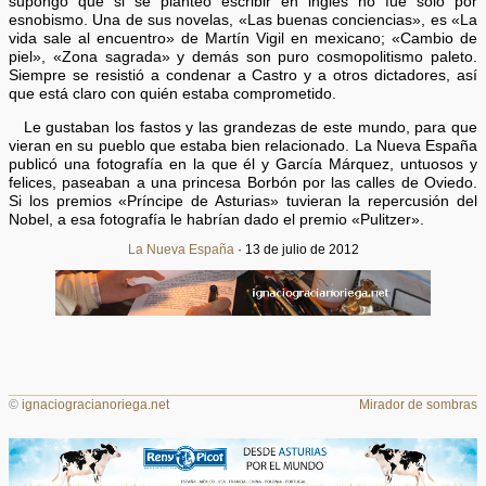
supongo que si se planteó escribir en inglés no fue sólo por
esnobismo. Una de sus novelas, «Las buenas conciencias», es «La
vida sale al encuentro» de Martín Vigil en mexicano; «Cambio de
piel», «Zona sagrada» y demás son puro cosmopolitismo paleto.
Siempre se resistió a condenar a Castro y a otros dictadores, así
que está claro con quién estaba comprometido.
Le gustaban los fastos y las grandezas de este mundo, para que
vieran en su pueblo que estaba bien relacionado. La Nueva España
publicó una fotografía en la que él y García Márquez, untuosos y
felices, paseaban a una princesa Borbón por las calles de Oviedo.
Si los premios «Príncipe de Asturias» tuvieran la repercusión del
Nobel, a esa fotografía le habrían dado el premio «Pulitzer».
La Nueva España
· 13 de julio de 2012
©
ignaciogracianoriega.net
Mirador de sombras