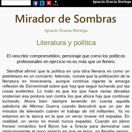
Ignacio Gracia Noriega
Literatura y política
El «escritor comprometido», personaje que como los políticos
profesionales en ejercicio no es más que un florero.
Stendhal afirmó que la política en una obra literaria es como un
pistoletazo en un concierto. Además, consta que la politización de la
literatura es innecesaria, aunque continúa vigente la amarga
reflexión de Dürremmatt sobre que hay que seguir luchando por las
cosas evidentes. Lo malo es que los que hace varias décadas
sostenían esa postura son contra los que ahora hay que continuar
luchando. Ahora bien: siempre teniendo en cuenta aquella
sabiduría de Alfonso Guerra cuando descubrió que un par de
minutos de televisión cubren el trabajo de mil militantes. Ya no
estamos en la época en la que un verso mueve mil espadas. En
realidad, un verso no movió nunca espadas. Cuando en pleno
frenesí romántico lord Byron fue a Grecia para demostrar casi
póstumamente el poco aprecio en que se tenía, no llevaba versos,