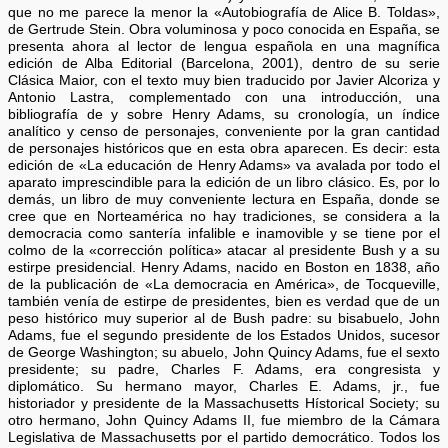
que no me parece la menor la «Autobiografía de Alice B. Toldas»,
de Gertrude Stein. Obra voluminosa y poco conocida en España, se
presenta ahora al lector de lengua española en una magnífica
edición de Alba Editorial (Barcelona, 2001), dentro de su serie
Clásica Maior, con el texto muy bien traducido por Javier Alcoriza y
Antonio Lastra, complementado con una introducción, una
bibliografía de y sobre Henry Adams, su cronología, un índice
analítico y censo de personajes, conveniente por la gran cantidad
de personajes históricos que en esta obra aparecen. Es decir: esta
edición de «La educación de Henry Adams» va avalada por todo el
aparato imprescindible para la edición de un libro clásico. Es, por lo
demás, un libro de muy conveniente lectura en España, donde se
cree que en Norteamérica no hay tradiciones, se considera a la
democracia como santería infalible e inamovible y se tiene por el
colmo de la «corrección política» atacar al presidente Bush y a su
estirpe presidencial. Henry Adams, nacido en Boston en 1838, año
de la publicación de «La democracia en América», de Tocqueville,
también venía de estirpe de presidentes, bien es verdad que de un
peso histórico muy superior al de Bush padre: su bisabuelo, John
Adams, fue el segundo presidente de los Estados Unidos, sucesor
de George Washington; su abuelo, John Quincy Adams, fue el sexto
presidente; su padre, Charles F. Adams, era congresista y
diplomático. Su hermano mayor, Charles E. Adams, jr., fue
historiador y presidente de la Massachusetts Hístorical Society; su
otro hermano, John Quincy Adams II, fue miembro de la Cámara
Legislativa de Massachusetts por el partido democrático. Todos los