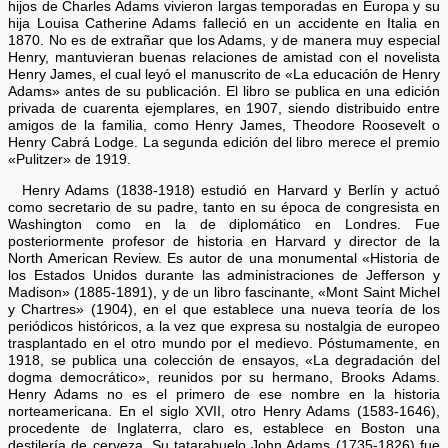
hijos de Charles Adams vivieron largas temporadas en Europa y su
hija Louisa Catherine Adams falleció en un accidente en Italia en
1870. No es de extrañar que los Adams, y de manera muy especial
Henry, mantuvieran buenas relaciones de amistad con el novelista
Henry James, el cual leyó el manuscrito de «La educación de Henry
Adams» antes de su publicación. El libro se publica en una edición
privada de cuarenta ejemplares, en 1907, siendo distribuido entre
amigos de la familia, como Henry James, Theodore Roosevelt o
Henry Cabrá Lodge. La segunda edición del libro merece el premio
«Pulitzer» de 1919.
Henry Adams (1838-1918) estudió en Harvard y Berlín y actuó
como secretario de su padre, tanto en su época de congresista en
Washington como en la de diplomático en Londres. Fue
posteriormente profesor de historia en Harvard y director de la
North American Review. Es autor de una monumental «Historia de
los Estados Unidos durante las administraciones de Jefferson y
Madison» (1885-1891), y de un libro fascinante, «Mont Saint Michel
y Chartres» (1904), en el que establece una nueva teoría de los
periódicos históricos, a la vez que expresa su nostalgia de europeo
trasplantado en el otro mundo por el medievo. Póstumamente, en
1918, se publica una colección de ensayos, «La degradación del
dogma democrático», reunidos por su hermano, Brooks Adams.
Henry Adams no es el primero de ese nombre en la historia
norteamericana. En el siglo XVII, otro Henry Adams (1583-1646),
procedente de Inglaterra, claro es, establece en Boston una
destilería de cerveza. Su tatarabuelo John Adams (1735-1826) fue