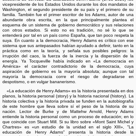
vicepresidente de los Estados Unidos durante los dos mandatos de
Washington, el segundo presidente de su país y el primero de su
familia. También fue el primer escritor de los Adams, autor de una
abundante obra escrita, en la que principalmente plantea el
esquema de un sistema de gobierno democrático y sus relaciones
con otros estados. Si esto no es tradición, no sé lo que se
entenderá por tal en un país como España, que tan poco respeta la
suya. En cuanto a la democracia, Henry Adams es crítico con ese
sistema que sus antepasados habían ayudado a definir, tanto en la
práctica como en la teoría, y señala sus posibles peligros: la
irrupción del caos, la fuerza de la inercia y la dispersión de la
energía. Ya Tocqueville había indicado en «La democracia en
América» el carácter contradictorio de la democracia, cuya
aspiración de gobierno es la mayoría absoluta; aunque con tal
mayoría la democracia corre el riesgo de degradarse en
despotismo, o en vulgar bananerismo.
«La educación de Henry Adams» es la historia presentada en dos
planos, la historia personal (story) y la historia nacional (history). La
historia colectiva y la historia privada se funden en la autobiografía
de este hombre que lleva sobre sí el peso de la historia de su
nación. Lector de Burke y de Mattehw Arnold, Henry Adams
entiende la historia personal como un proceso de educación; en lo
que coincide con Stuart Mill. Si su libro sobre «Mont Saint Michel y
Chartres» es «un estudio de la unidad en el siglo XIII», "La
educación de Henry Adams" presenta la historia desde la