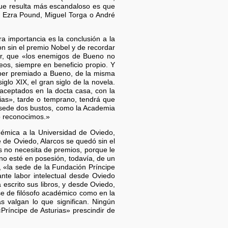
 que resulta más escandaloso es que
e, Ezra Pound, Miguel Torga o André
ra importancia es la conclusión a la
n sin el premio Nobel y de recordar
gar, que «los enemigos de Bueno no
os, siempre en beneficio propio. Y
aber premiado a Bueno, de la misma
lo XIX, el gran siglo de la novela.
aceptados en la docta casa, con la
urias», tarde o temprano, tendrá que
 sede dos bustos, como la Academia
lo reconocimos.»
démica a la Universidad de Oviedo,
 de Oviedo, Alarcos se quedó sin el
s no necesita de premios, porque le
no esté en posesión, todavía, de un
 «la sede de la Fundación Príncipe
nte labor intelectual desde Oviedo
escrito sus libros, y desde Oviedo,
se de filósofo académico como en la
s valgan lo que significan. Ningún
Príncipe de Asturias» prescindir de