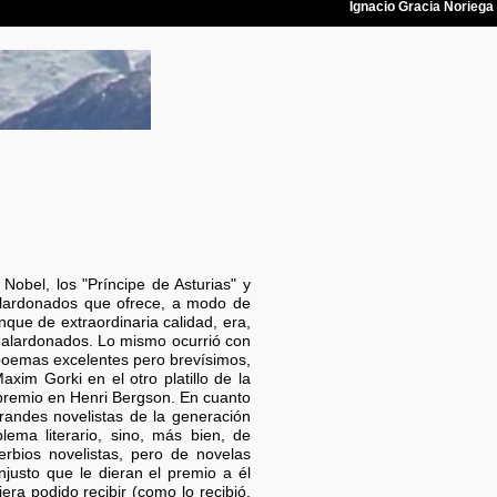
obel, los "Príncipe de Asturias" y
galardonados que ofrece, a modo de
que de extraordinaria calidad, era,
galardonados. Lo mismo ocurrió con
 poemas excelentes pero brevísimos,
im Gorki en el otro platillo de la
premio en Henri Bergson. En cuanto
andes novelistas de la generación
ema literario, sino, más bien, de
rbios novelistas, pero de novelas
njusto que le dieran el premio a él
ra podido recibir (como lo recibió,