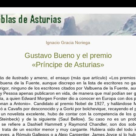
Ignacio Gracia Noriega
Gustavo Bueno y el premio
«Príncipe de Asturias»
de ilustrado y ameno, el ensayo (más que artículo) «Los premios N
buena de la Fuente, aunque discrepo en la lista de escritores no 
igor, ninguno de los escritores citados por Valbuena de la Fuente, aun
ka y Pessoa apenas publicaron en vida, de manera que mal podían ser 
dría, a quien Edward Morgen Forster dio a conocer en Europa con dos
an a Antonio». Candidato al premio Nobel de 1927, y hallándose Max
ó a Cavafis por desconocido y a Gorki por bolchevique, recayendo el 
n novelista excelente, hubo de contar con la competencia de los gr
Steinbeck) y de la siguiente (Saul Bellow). Su caso no es un probl
ue se refiere a Dashiell Hammett y Raymond Chandler, son dos sobe
 trata de un escritor menor y muy cargante. Hubiera sido del todo i
eyes, a Rómulo Gallegos o a Alejo Carpentier. James Joyce sí lo hubie