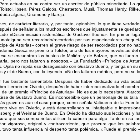
ero actuaba en su contra ser un escritor de público minoritario. Lo
Tolstoi, Ibsen, Pérez Galdós, Chesterton, Musil, Thomas Hardy, Rilk
n duda alguna, Unamuno y Baroja.
s, de carácter literario, y, por tanto, opinables, lo que tiene verdade
spués de señalar a los muchos escritores que injustamente se quedaro
tulado «Discriminación sistemática de Gustavo Bueno». En primer lu
lguno/alguna sea recordado/recordada por sus espectaculares chaquete
cipe de Asturias» corren el grave riesgo de ser recordados por no h
emia Sueca no premió a Tolstoi, uno de los mayores novelistas del sig
sa se encuentran los bustos de Moliére y de Balzac, que no fueron 
iteraria, pero nos faltaron a nosotros.» La Fundación «Príncipe de Ast
os. Ojalá no repita ese desaguisado con Gustavo Bueno, y tenga en su
s y el de Bueno, con la leyenda: «No les faltaron méritos, pero no se 
ch fue bastante lamentable. Después de haber dedicado su vida aca
bra literaria en Oviedo, después de haber internacionalizado el nombre
de un premio «Príncipe de Asturias». No es que lo necesitara. Alarco
rse de Gustavo Bueno. Es inconcebible que un personaje de su talla 
más grave es aún el caso porque, como señala Valbuena de la Fuente,
eno vive en Oviedo, y está desarrollando su infatigable e impresiona
sberg y el Weimar de Bueno. En Oviedo ha dictado sus lecciones y ha 
cura que sus compatriotas utilicen la cabeza para algo. Tanto en su fa
r vigoroso, original y contracorriente, que procura que las palabra
, tuvo tanta influencia ni despertó tanta polémica. ¿Puede el premio «