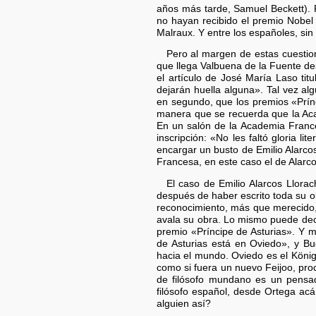
años más tarde, Samuel Beckett). P
no hayan recibido el premio Nobel 
Malraux. Y entre los españoles, si
Pero al margen de estas cuestione
que llega Valbuena de la Fuente de
el artículo de José María Laso ti
dejarán huella alguna». Tal vez a
en segundo, que los premios «Prín
manera que se recuerda que la Acad
En un salón de la Academia France
inscripción: «No les faltó gloria l
encargar un busto de Emilio Alarc
Francesa, en este caso el de Alarco
El caso de Emilio Alarcos Llora
después de haber escrito toda su o
reconocimiento, más que merecido, 
avala su obra. Lo mismo puede deci
premio «Príncipe de Asturias». Y 
de Asturias está en Oviedo», y Bu
hacia el mundo. Oviedo es el König
como si fuera un nuevo Feijoo, pro
de filósofo mundano es un pensado
filósofo español, desde Ortega acá
alguien así?