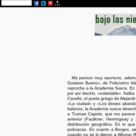
Me parece muy oportuno, además 
Gustavo Bueno», de Felicísimo Val
reproche a la Academia Sueca. En r
por así decirlo, «nobelable». Kaf
Cavafis, el poeta griego de Alejan
«La ciudad» y «Los dioses abandon
balanza, la Academia sueca desech
a Truman Capote, que me parece u
anterior (Faulkner, Hemingway y 
distribución geográfica. En lo q
policiacas. En cuanto a Borges, se
cuando no se lo dieron a Alfonso R