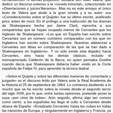
dedicó un discurso extenso a la «novela inmortal», coleccionado en
«Disertaciones y juicios'literarios». Mas no es este ensayo el único
texto de Valera que alude a la gran novela y a su autor: sus
«Consideraciones sobre el Quijote» fue su último escrito, publicado
poco antes de morir. En el prólogo a una traducción de los dramas
de Shakespeare hecha por Jaime Clark, reprocha a sus
compatriotas que se hayan ocupado menos de Cervantes que los
ingleses de Shakespeare: «Los que en España han escrito sobre
Cervantes son en número cortísimo comparados con los que en
Inglaterra han escrito sobre Shakespeare. Nuestras alabanzas a
Cervantes son tibias en comparación de las que se han dado a
Shakespeare en Inglaterra». Y no sólo existe esta dejadez hacia
Cervantes, sino hacia los demás clásicos, incluido el
menospreciado Calderón de la Barca, en quien pensaba Goethe
cuando decía que Shakespeare debería haber vivido en la Corte
española de Felipe IV, para aprender la técnica teatral.
«Sobre el Quijote y sobre las diferentes maneras de comentarle y
juzgarle» es el discurso leído por Valera ante la Real Academia de
la Historia el 25 de septiembre de 1864. Lo comienza aludiendo a lo
mucho que se ha escrito sobre la novela desde el segundo tercio
del siglo XVIII, por lo que, entre tantas opiniones, pretende poner la
suya «por cima de todas». Acto seguido, afirma algo tan curioso
como cierto: a los españoles les llegó el culto a Cervantes desde
afuera de España: «Ensalzado Cervantes hasta las nubes en todas
las naciones de Europa, y singularmente en Inglaterra y Francia, ya