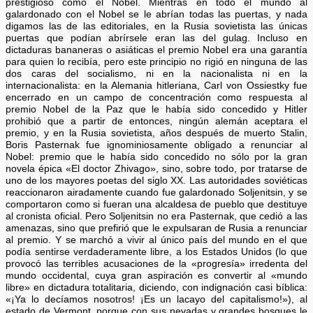
prestigioso como el Nobel. Mientras en todo el mundo al
galardonado con el Nobel se le abrían todas las puertas, y nada
digamos las de las editoriales, en la Rusia sovietista las únicas
puertas que podían abrírsele eran las del gulag. Incluso en
dictaduras bananeras o asiáticas el premio Nobel era una garantía
para quien lo recibía, pero este principio no rigió en ninguna de las
dos caras del socialismo, ni en la nacionalista ni en la
internacionalista: en la Alemania hitleriana, Carl von Ossiestky fue
encerrado en un campo de concentración como respuesta al
premio Nobel de la Paz que le había sido concedido y Hitler
prohibió que a partir de entonces, ningún alemán aceptara el
premio, y en la Rusia sovietista, años después de muerto Stalin,
Boris Pasternak fue ignominiosamente obligado a renunciar al
Nobel: premio que le había sido concedido no sólo por la gran
novela épica «El doctor Zhivago», sino, sobre todo, por tratarse de
uno de los mayores poetas del siglo XX. Las autoridades soviéticas
reaccionaron airadamente cuando fue galardonado Soljenitsin, y se
comportaron como si fueran una alcaldesa de pueblo que destituye
al cronista oficial. Pero Soljenitsin no era Pasternak, que cedió a las
amenazas, sino que prefirió que le expulsaran de Rusia a renunciar
al premio. Y se marchó a vivir al único país del mundo en el que
podía sentirse verdaderamente libre, a los Estados Unidos (lo que
provocó las terribles acusaciones de la «progresía» irredenta del
mundo occidental, cuya gran aspiración es convertir al «mundo
libre» en dictadura totalitaria, diciendo, con indignación casi bíblica:
«¡Ya lo decíamos nosotros! ¡Es un lacayo del capitalismo!»), al
estado de Vermont, porque con sus nevadas y grandes bosques le