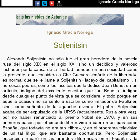
Ignacio Gracia Noriega
Soljenitsin
Alexandr Soljenitsin no sólo fue el gran heredero de la novela
rusa del siglo XIX en el siglo XX, sino un decidido y valeroso
luchador por la causa de la libertad: aunque en una sociedad como
la presente, que considera a Che Guevara «mártir de la libertad»,
es normal que se le llame a Soljenitsin «lacayo del capitalismo», si
no cosas peores, como los insultos que le dedicó Juan Benet en un
artículo, indigno del excelente escritor que fue Benet e indigno
desde cualquier punto de vista que se considere, y todo porque en
aquella ocasión no se sentó a escribir como imitador de Faulkner,
sino como señorito de la «gauche divine». El pobre Soljenitsin
acaba de ser expulsado de la URSS (actualmente, Rusia otra vez),
por no haber renunciado al premio Nobel de 1970, y en sus
primeros pasos por el «mundo libre» vino a caer en un país como
España, que todavía no era tan «libre», y en el programa televisivo
de un tal Íñigo, que era bastante oportunista. Pero Soljenitsin
enseguida reparó en las grandes diferencias entre España y la