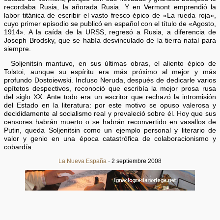
recordaba Rusia, la añorada Rusia. Y en Vermont emprendió la
labor titánica de escribir el vasto fresco épico de «La rueda roja»,
cuyo primer episodio se publicó en español con el título de «Agosto,
1914». A la caída de la URSS, regresó a Rusia, a diferencia de
Joseph Brodsky, que se había desvinculado de la tierra natal para
siempre.
Soljenitsin mantuvo, en sus últimas obras, el aliento épico de
Tolstoi, aunque su espíritu era más próximo al mejor y más
profundo Dostoiewski. Incluso Neruda, después de dedicarle varios
epítetos despectivos, reconoció que escribía la mejor prosa rusa
del siglo XX. Ante todo era un escritor que rechazó la intromisión
del Estado en la literatura: por este motivo se opuso valerosa y
decididamente al socialismo real y prevaleció sobre él. Hoy que sus
censores habrán muerto o se habrán reconvertido en vasallos de
Putin, queda Soljenitsin como un ejemplo personal y literario de
valor y genio en una época catastrófica de colaboracionismo y
cobardía.
La Nueva España
· 2 septiembre 2008