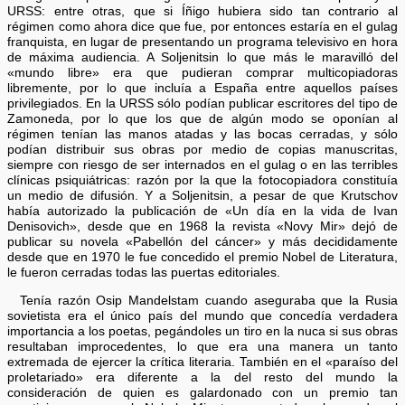
URSS: entre otras, que si Íñigo hubiera sido tan contrario al
régimen como ahora dice que fue, por entonces estaría en el gulag
franquista, en lugar de presentando un programa televisivo en hora
de máxima audiencia. A Soljenitsin lo que más le maravilló del
«mundo libre» era que pudieran comprar multicopiadoras
libremente, por lo que incluía a España entre aquellos países
privilegiados. En la URSS sólo podían publicar escritores del tipo de
Zamoneda, por lo que los que de algún modo se oponían al
régimen tenían las manos atadas y las bocas cerradas, y sólo
podían distribuir sus obras por medio de copias manuscritas,
siempre con riesgo de ser internados en el gulag o en las terribles
clínicas psiquiátricas: razón por la que la fotocopiadora constituía
un medio de difusión. Y a Soljenitsin, a pesar de que Krutschov
había autorizado la publicación de «Un día en la vida de Ivan
Denisovich», desde que en 1968 la revista «Novy Mir» dejó de
publicar su novela «Pabellón del cáncer» y más decididamente
desde que en 1970 le fue concedido el premio Nobel de Literatura,
le fueron cerradas todas las puertas editoriales.
Tenía razón Osip Mandelstam cuando aseguraba que la Rusia
sovietista era el único país del mundo que concedía verdadera
importancia a los poetas, pegándoles un tiro en la nuca si sus obras
resultaban improcedentes, lo que era una manera un tanto
extremada de ejercer la crítica literaria. También en el «paraíso del
proletariado» era diferente a la del resto del mundo la
consideración de quien es galardonado con un premio tan