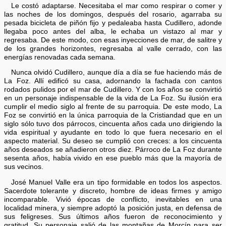
Le costó adaptarse. Necesitaba el mar como respirar o comer y
las noches de los domingos, después del rosario, agarraba su
pesada bicicleta de piñón fijo y pedaleaba hasta Cudillero, adonde
llegaba poco antes del alba, le echaba un vistazo al mar y
regresaba. De este modo, con esas inyecciones de mar, de salitre y
de los grandes horizontes, regresaba al valle cerrado, con las
energías renovadas cada semana.
Nunca olvidó Cudillero, aunque día a día se fue haciendo más de
La Foz. Allí edificó su casa, adornando la fachada con cantos
rodados pulidos por el mar de Cudillero. Y con los años se convirtió
en un personaje indispensable de la vida de La Foz. Su ilusión era
cumplir el medio siglo al frente de su parroquia. De este modo, La
Foz se convirtió en la única parroquia de la Cristiandad que en un
siglo sólo tuvo dos párrocos, cincuenta años cada uno dirigiendo la
vida espiritual y ayudante en todo lo que fuera necesario en el
aspecto material. Su deseo se cumplió con creces: a los cincuenta
años deseados se añadieron otros diez. Párroco de La Foz durante
sesenta años, había vivido en ese pueblo más que la mayoría de
sus vecinos.
José Manuel Valle era un tipo formidable en todos los aspectos.
Sacerdote tolerante y discreto, hombre de ideas firmes y amigo
incomparable. Vivió épocas de conflicto, inevitables en una
localidad minera, y siempre adoptó la posición justa, en defensa de
sus feligreses. Sus últimos años fueron de reconocimiento y
gratitud. Su personaje salió de las montañas de Morcín para ser