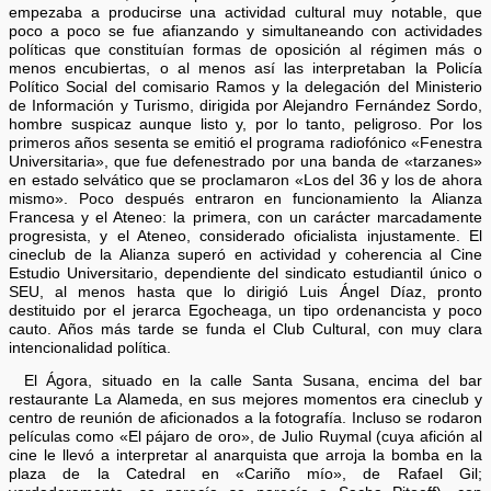
empezaba a producirse una actividad cultural muy notable, que
poco a poco se fue afianzando y simultaneando con actividades
políticas que constituían formas de oposición al régimen más o
menos encubiertas, o al menos así las interpretaban la Policía
Político Social del comisario Ramos y la delegación del Ministerio
de Información y Turismo, dirigida por Alejandro Fernández Sordo,
hombre suspicaz aunque listo y, por lo tanto, peligroso. Por los
primeros años sesenta se emitió el programa radiofónico «Fenestra
Universitaria», que fue defenestrado por una banda de «tarzanes»
en estado selvático que se proclamaron «Los del 36 y los de ahora
mismo». Poco después entraron en funcionamiento la Alianza
Francesa y el Ateneo: la primera, con un carácter marcadamente
progresista, y el Ateneo, considerado oficialista injustamente. El
cineclub de la Alianza superó en actividad y coherencia al Cine
Estudio Universitario, dependiente del sindicato estudiantil único o
SEU, al menos hasta que lo dirigió Luis Ángel Díaz, pronto
destituido por el jerarca Egocheaga, un tipo ordenancista y poco
cauto. Años más tarde se funda el Club Cultural, con muy clara
intencionalidad política.
El Ágora, situado en la calle Santa Susana, encima del bar
restaurante La Alameda, en sus mejores momentos era cineclub y
centro de reunión de aficionados a la fotografía. Incluso se rodaron
películas como «El pájaro de oro», de Julio Ruymal (cuya afición al
cine le llevó a interpretar al anarquista que arroja la bomba en la
plaza de la Catedral en «Cariño mío», de Rafael Gil;