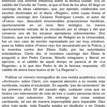
entonces una enorme influencia sobre la levítica ciudad. Era un
cabildo del Concilio de Trento, al que al final de los años 40 llegó un
canónigo de ideas «abiertas», que, por ejemplo, colaboraba con
escritos doctrinales en el diario «Región», entre cuyas líneas el
vigilante canónigo don Cesáreo Rodríguez Loredo, el autor de
«Franco rey», descubrió innumerables proposiciones heréticas,
oportunamente en un recio libro teológico no menos
oportunamente retirado de la circulación por el obispo y del que
conservo uno de los escasos ejemplares sobrevivientes. Don
Cesáreo, que era también profesor de Religión en la Universidad,
fue un raro caso de escritor represaliado por ser muy ortodoxo,
pues su folleto sobre «Franco rey» fue secuestrado por la Policía, y
la invectiva contra don Eliseo Gallo, por las autoridades
eclesiásticas. Cierto día, el mundano canónigo don Eliseo le
preguntó a don Pedro Caravia, filósofo orteguiano y liberal: en
ejercicio, si el cabildo de aquel tiempo se parecía al de «La
Regenta», a lo que don Pedro le dio la famosa respuesta: «El
cabildo de ahora hace bueno al de “La Regenta”».
Publicar un número monográfico de una revista académica como
«Archivum» sobre Clarín, con especial atención a su novela más
nombrada, rozaba el escándalo. En aquella “paz de cementerio” de
los primeros años 50 del pasado siglo, cualquier cosa que se
hiciera con intervención de más de tres o cuatro personas tenía un
carácter casi subversivo. Sin embargo, las cosas estaban
cambiando, tal vez de manera imperceptible pero imparable. Diez
años más tarde, toda España estaba en ebullición y en Oviedo