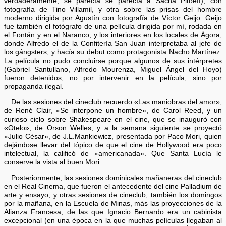
verdaderamente, se parecía se parecía a Sacha Pitoeff), con
fotografía de Tino Villamil, y otra sobre las prisas del hombre
moderno dirigida por Agustín con fotografía de Víctor Geijo. Geijo
fue también el fotógrafo de una película dirigida por mí, rodada en
el Fontán y en el Naranco, y los interiores en los locales de Ágora,
donde Alfredo el de la Confitería San Juan interpretaba al jefe de
los gángsters, y hacía su debut como protagonista Nacho Martínez.
La película no pudo concluirse porque algunos de sus intérpretes
(Gabriel Santullano, Alfredo Mourenza, Miguel Ángel del Hoyo)
fueron detenidos, no por intervenir en la película, sino por
propaganda ilegal.
De las sesiones del cineclub recuerdo «Las maniobras del amor»,
de René Clair, «Se interpone un hombre», de Carol Reed, y un
curioso ciclo sobre Shakespeare en el cine, que se inauguró con
«Otelo», de Orson Welles, y a la semana siguiente se proyectó
«Julio César», de J.L.Mankiewicz, presentada por Paco Mori, quien
dejándose llevar del tópico de que el cine de Hollywood era poco
intelectual, la calificó de «americanada». Que Santa Lucía le
conserve la vista al buen Mori.
Posteriormente, las sesiones dominicales mañaneras del cineclub
en el Real Cinema, que fueron el antecedente del cine Palladium de
arte y ensayo, y otras sesiones de cineclub, también los domingos
por la mañana, en la Escuela de Minas, más las proyecciones de la
Alianza Francesa, de las que Ignacio Bernardo era un cabinista
excepcional (en una época en la que muchas películas llegaban al