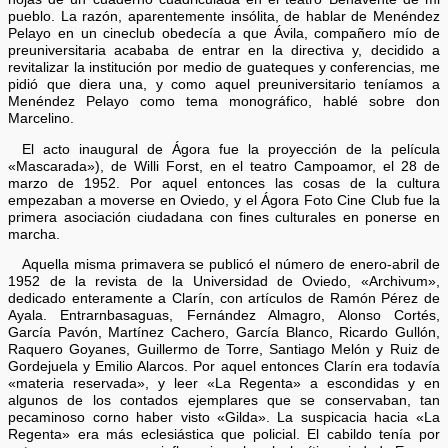
pueblo. La razón, aparentemente insólita, de hablar de Menéndez
Pelayo en un cineclub obedecía a que Ávila, compañero mío de
preuniversitaria acababa de entrar en la directiva y, decidido a
revitalizar la institución por medio de guateques y conferencias, me
pidió que diera una, y como aquel preuniversitario teníamos a
Menéndez Pelayo como tema monográfico, hablé sobre don
Marcelino.
El acto inaugural de Ágora fue la proyección de la película
«Mascarada»), de Willi Forst, en el teatro Campoamor, el 28 de
marzo de 1952. Por aquel entonces las cosas de la cultura
empezaban a moverse en Oviedo, y el Ágora Foto Cine Club fue la
primera asociación ciudadana con fines culturales en ponerse en
marcha.
Aquella misma primavera se publicó el número de enero-abril de
1952 de la revista de la Universidad de Oviedo, «Archivum»,
dedicado enteramente a Clarín, con artículos de Ramón Pérez de
Ayala. Entrarnbasaguas, Fernández Almagro, Alonso Cortés,
García Pavón, Martínez Cachero, García Blanco, Ricardo Gullón,
Raquero Goyanes, Guillermo de Torre, Santiago Melón y Ruiz de
Gordejuela y Emilio Alarcos. Por aquel entonces Clarín era todavía
«materia reservada», y leer «La Regenta» a escondidas y en
algunos de los contados ejemplares que se conservaban, tan
pecaminoso corno haber visto «Gilda». La suspicacia hacia «La
Regenta» era más eclesiástica que policial. El cabildo tenía por