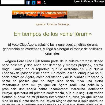
Ignacio Gracia Noriega
En tiempos de los «cine fórum»
El Foto Club Ágora aglutinó las inquietudes cinéfilas de una
generación de ovetenses, y llegó a albergar el rodaje de películas
originales
«Ágora Foro Cine Club forma parte de la cultura cretense desde
hace sesenta y dos años por derecho y méritos propios», afirma
Ángel Fidalgo en el reportaje que le dedicaba en «La Nueva
España» del pasado 8 de enero, En efecto, así es. Aunque yo no fui
socio activo de Ágora, como del Ateneo y de la Alianza Francesa, y
hasta es posible que no haya sido socio, tuvo una cierta
importancia para mí, ya que en Ágora rodé una película y
pronuncié una charla sobre ¡asómbrese! Marcelino Menéndez
Pelayo, que sería mi primera conferencia, a la que seguirían varios
cientos aunque no mi primera intervención pública, ya que siendo
niño leí un cuento sobre los Reyes Magos escrito a lápiz sobre las
hojas de un cuaderno cuadriculada en el teatro Benavente de mi