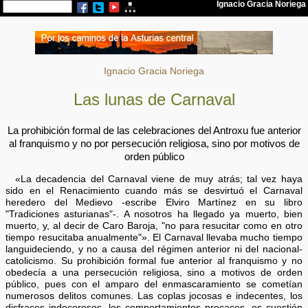
Ignacio Gracia Noriega
Las lunas de Carnaval
La prohibición formal de las celebraciones del Antroxu fue anterior
al franquismo y no por persecución religiosa, sino por motivos de
orden público
«La decadencia del Carnaval viene de muy atrás; tal vez haya
sido en el Renacimiento cuando más se desvirtuó el Carnaval
heredero del Medievo -escribe Elviro Martínez en su libro
"Tradiciones asturianas"-. A nosotros ha llegado ya muerto, bien
muerto, y, al decir de Caro Baroja, "no para resucitar como en otro
tiempo resucitaba anualmente"». El Carnaval llevaba mucho tiempo
languideciendo, y no a causa del régimen anterior ni del nacional-
catolicismo. Su prohibición formal fue anterior al franquismo y no
obedecía a una persecución religiosa, sino a motivos de orden
público, pues con el amparo del enmascaramiento se cometían
numerosos delitos comunes. Las coplas jocosas e indecentes, los
disfraces indecorosos, los comportamientos procaces, es cuestión