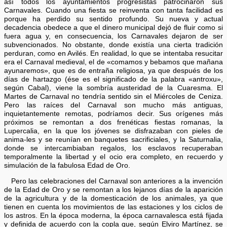
así todos los ayuntamientos progresistas patrocinaron sus
Carnavales. Cuando una fiesta se reinventa con tanta facilidad es
porque ha perdido su sentido profundo. Su nueva y actual
decadencia obedece a que el dinero municipal dejó de fluir como si
fuera agua y, en consecuencia, los Carnavales dejaron de ser
subvencionados. No obstante, donde existía una cierta tradición
perduran, como en Avilés. En realidad, lo que se intentaba resucitar
era el Carnaval medieval, el de «comamos y bebamos que mañana
ayunaremos», que es de entraña religiosa, ya que después de los
días de hartazgo (ése es el significado de la palabra «antroxu»,
según Cabal), viene la sombría austeridad de la Cuaresma. El
Martes de Carnaval no tendría sentido sin el Miércoles de Ceniza.
Pero las raíces del Carnaval son mucho más antiguas,
inquietantemente remotas, podríamos decir. Sus orígenes más
próximos se remontan a dos frenéticas fiestas romanas, la
Lupercalia, en la que los jóvenes se disfrazaban con pieles de
anima-les y se reunían en banquetes sacrificiales, y la Saturnalia,
donde se intercambiaban regalos, los esclavos recuperaban
temporalmente la libertad y el ocio era completo, en recuerdo y
simulación de la fabulosa Edad de Oro.
Pero las celebraciones del Carnaval son anteriores a la invención
de la Edad de Oro y se remontan a los lejanos días de la aparición
de la agricultura y de la domesticación de los animales, ya que
tienen en cuenta los movimientos de las estaciones y los ciclos de
los astros. En la época moderna, la época carnavalesca está fijada
y definida de acuerdo con la copla que, según Elviro Martínez, se