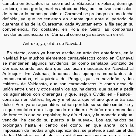
cantaba en Serantes no hace mucho: «Sábado freixoleiro, domingo
lardeiro, limes gordo, martes antroido». Hoy, por motivos sindicales,
de trabajar lo menos posible, el Carnaval se prolonga sin una fecha
definida, ya que no teniendo en cuenta que abre el período de
cuarenta días de la Cuaresma, cada Ayuntamiento la fija según su
conveniencia. No obstante, en Pola de Siero las comparsas
navideñas anunciaban el Carnaval como si ya estuvieran en él:
Antroxu, ya, el día de Navidad.
En efecto, como ya hemos escrito en artículos anteriores, en la
Navidad hay muchos elementos carnavalescos como en Carnaval
se mantienen algunos navideños, tal como señalaba Gonzalo de
Correas cuando escribía que «se usan máscaras de Navidad al
Antruejo». En Asturias, tenemos dos ejemplos importantes de
enmascarados, el «guirria» de Ponga, que es navideño, y los
«sidros» de Valdesoto, que son carnavalescos. Y como nexo de
unión entre unos y otros están los aguinalderos, que salen a pedir
los aguinaldos con charangas y que, según Ovidio en «Fastos»,
consistían en dátiles, higos y miel para que el año que entra sea
dulce. Pero ya en aguinaldos habían perdido su sentido simbólico y
lo que contaba era el aguinaldo en dinero: Antaño eran monedas
de bronce lo que se regalaba; hoy día el oro, y la moneda antigua,
vencida, ha cedido su puesto a la nueva». Los aguinaldos se
prolongan hasta el centro del otoño, en que ahora, con la
imposición de modas anglosajonizantes, se pretende sustituir el día
de los Difuntos por el televisivo «Halloween», que no es otra cosa