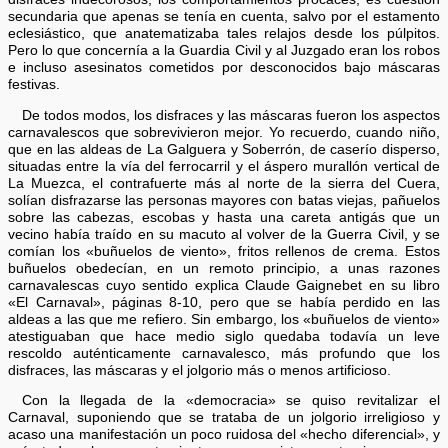
secundaria que apenas se tenía en cuenta, salvo por el estamento
eclesiástico, que anatematizaba tales relajos desde los púlpitos.
Pero lo que concernía a la Guardia Civil y al Juzgado eran los robos
e incluso asesinatos cometidos por desconocidos bajo máscaras
festivas.
De todos modos, los disfraces y las máscaras fueron los aspectos
carnavalescos que sobrevivieron mejor. Yo recuerdo, cuando niño,
que en las aldeas de La Galguera y Soberrón, de caserío disperso,
situadas entre la vía del ferrocarril y el áspero murallón vertical de
La Muezca, el contrafuerte más al norte de la sierra del Cuera,
solían disfrazarse las personas mayores con batas viejas, pañuelos
sobre las cabezas, escobas y hasta una careta antigás que un
vecino había traído en su macuto al volver de la Guerra Civil, y se
comían los «buñuelos de viento», fritos rellenos de crema. Estos
buñuelos obedecían, en un remoto principio, a unas razones
carnavalescas cuyo sentido explica Claude Gaignebet en su libro
«El Carnaval», páginas 8-10, pero que se había perdido en las
aldeas a las que me refiero. Sin embargo, los «buñuelos de viento»
atestiguaban que hace medio siglo quedaba todavía un leve
rescoldo auténticamente carnavalesco, más profundo que los
disfraces, las máscaras y el jolgorio más o menos artificioso.
Con la llegada de la «democracia» se quiso revitalizar el
Carnaval, suponiendo que se trataba de un jolgorio irreligioso y
acaso una manifestación un poco ruidosa del «hecho diferencial», y