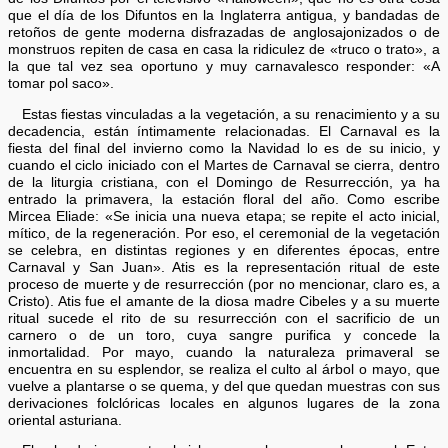
que el día de los Difuntos en la Inglaterra antigua, y bandadas de
retoños de gente moderna disfrazadas de anglosajonizados o de
monstruos repiten de casa en casa la ridiculez de «truco o trato», a
la que tal vez sea oportuno y muy carnavalesco responder: «A
tomar pol saco».
Estas fiestas vinculadas a la vegetación, a su renacimiento y a su
decadencia, están íntimamente relacionadas. El Carnaval es la
fiesta del final del invierno como la Navidad lo es de su inicio, y
cuando el ciclo iniciado con el Martes de Carnaval se cierra, dentro
de la liturgia cristiana, con el Domingo de Resurrección, ya ha
entrado la primavera, la estación floral del año. Como escribe
Mircea Eliade: «Se inicia una nueva etapa; se repite el acto inicial,
mítico, de la regeneración. Por eso, el ceremonial de la vegetación
se celebra, en distintas regiones y en diferentes épocas, entre
Carnaval y San Juan». Atis es la representación ritual de este
proceso de muerte y de resurrección (por no mencionar, claro es, a
Cristo). Atis fue el amante de la diosa madre Cibeles y a su muerte
ritual sucede el rito de su resurrección con el sacrificio de un
carnero o de un toro, cuya sangre purifica y concede la
inmortalidad. Por mayo, cuando la naturaleza primaveral se
encuentra en su esplendor, se realiza el culto al árbol o mayo, que
vuelve a plantarse o se quema, y del que quedan muestras con sus
derivaciones folclóricas locales en algunos lugares de la zona
oriental asturiana.