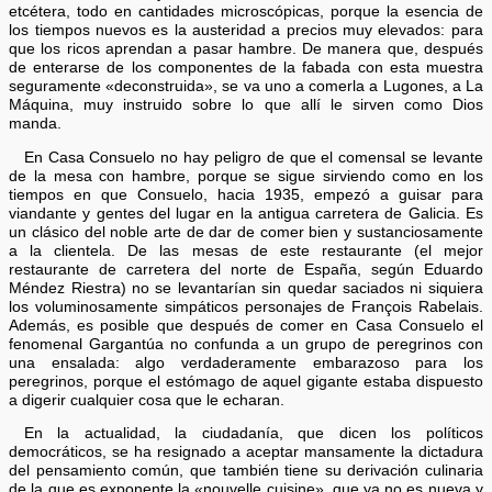
etcétera, todo en cantidades microscópicas, porque la esencia de
los tiempos nuevos es la austeridad a precios muy elevados: para
que los ricos aprendan a pasar hambre. De manera que, después
de enterarse de los componentes de la fabada con esta muestra
seguramente «deconstruida», se va uno a comerla a Lugones, a La
Máquina, muy instruido sobre lo que allí le sirven como Dios
manda.
En Casa Consuelo no hay peligro de que el comensal se levante
de la mesa con hambre, porque se sigue sirviendo como en los
tiempos en que Consuelo, hacia 1935, empezó a guisar para
viandante y gentes del lugar en la antigua carretera de Galicia. Es
un clásico del noble arte de dar de comer bien y sustanciosamente
a la clientela. De las mesas de este restaurante (el mejor
restaurante de carretera del norte de España, según Eduardo
Méndez Riestra) no se levantarían sin quedar saciados ni siquiera
los voluminosamente simpáticos personajes de François Rabelais.
Además, es posible que después de comer en Casa Consuelo el
fenomenal Gargantúa no confunda a un grupo de peregrinos con
una ensalada: algo verdaderamente embarazoso para los
peregrinos, porque el estómago de aquel gigante estaba dispuesto
a digerir cualquier cosa que le echaran.
En la actualidad, la ciudadanía, que dicen los políticos
democráticos, se ha resignado a aceptar mansamente la dictadura
del pensamiento común, que también tiene su derivación culinaria
de la que es exponente la «nouvelle cuisine», que ya no es nueva y