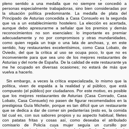
pleno sentido a una medalla que no siempre se concedió a
personas especialmente trabajadoras, sino bien consideradas por
la situación política predominante. La medalla de plata del
Principado de Asturias concedida a Casa Consuelo es la segunda
que va a un establecimiento hostelero. La elección es acertada,
aunque debo apresurarme a señalar que los premios y demás
reconocimientos no son esenciales: lo importante es premiar
adecuadamente y no por compromisos y otras mundanidades,
como quien regala un traje o una lata de anchoas, y, en este
sentido, hay restaurantes excelentísimos, como Casa Lobato, de
Oviedo, del que la crítica al uso se ocupa poco, lo que no es
inconveniente para que sea uno de los mejores restaurantes de
Asturias y del norte de España. De la calidad de este restaurante ya
me he ocupado en diversas ocasiones; no estará de más que
vuelva a hacerlo.
Sin embargo, a veces la crítica especializada, lo mismo que la
política, viven de espalda a la realidad y al público, que está
compuesto (el público) por ciudadanos. Por este motivo, es posible
que los mejores restaurantes de Asturias (Casa Conrado, Casa
Lobato, Casa Consuelo) no pasen de figurar recomendados en la
prestigiosa Guía Michelin, porque es tan difícil que un restaurante
que se dedica a dar de comer sin pedanterías (esto es, la comida
tal cual es, con sus sabores propios y su aspecto habitual, filetes
con patatas fritas y cosas así, como deseaba el atribulado
comisario de Policía cuya mujer seguía un cursillo por