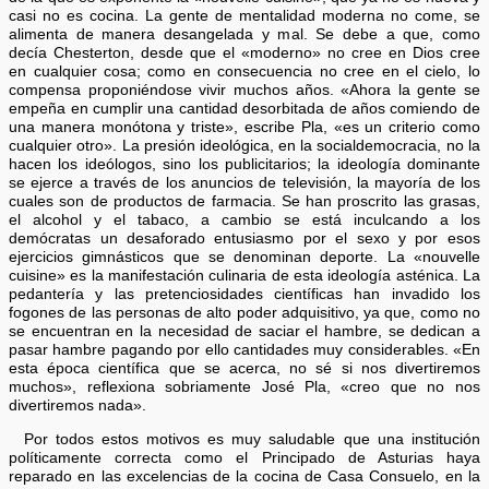
casi no es cocina. La gente de mentalidad moderna no come, se
alimenta de manera desangelada y mal. Se debe a que, como
decía Chesterton, desde que el «moderno» no cree en Dios cree
en cualquier cosa; como en consecuencia no cree en el cielo, lo
compensa proponiéndose vivir muchos años. «Ahora la gente se
empeña en cumplir una cantidad desorbitada de años comiendo de
una manera monótona y triste», escribe Pla, «es un criterio como
cualquier otro». La presión ideológica, en la socialdemocracia, no la
hacen los ideólogos, sino los publicitarios; la ideología dominante
se ejerce a través de los anuncios de televisión, la mayoría de los
cuales son de productos de farmacia. Se han proscrito las grasas,
el alcohol y el tabaco, a cambio se está inculcando a los
demócratas un desaforado entusiasmo por el sexo y por esos
ejercicios gimnásticos que se denominan deporte. La «nouvelle
cuisine» es la manifestación culinaria de esta ideología asténica. La
pedantería y las pretenciosidades científicas han invadido los
fogones de las personas de alto poder adquisitivo, ya que, como no
se encuentran en la necesidad de saciar el hambre, se dedican a
pasar hambre pagando por ello cantidades muy considerables. «En
esta época científica que se acerca, no sé si nos divertiremos
muchos», reflexiona sobriamente José Pla, «creo que no nos
divertiremos nada».
Por todos estos motivos es muy saludable que una institución
políticamente correcta como el Principado de Asturias haya
reparado en las excelencias de la cocina de Casa Consuelo, en la