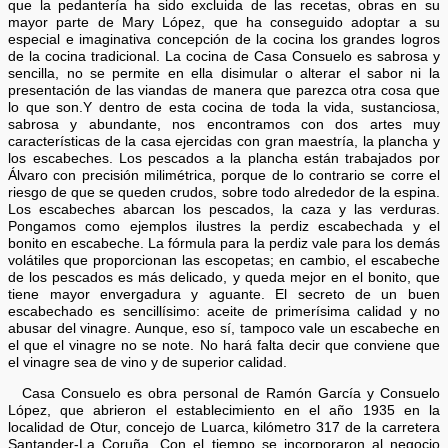
que la pedantería ha sido excluida de las recetas, obras en su
mayor parte de Mary López, que ha conseguido adoptar a su
especial e imaginativa concepción de la cocina los grandes logros
de la cocina tradicional. La cocina de Casa Consuelo es sabrosa y
sencilla, no se permite en ella disimular o alterar el sabor ni la
presentación de las viandas de manera que parezca otra cosa que
lo que son.Y dentro de esta cocina de toda la vida, sustanciosa,
sabrosa y abundante, nos encontramos con dos artes muy
características de la casa ejercidas con gran maestría, la plancha y
los escabeches. Los pescados a la plancha están trabajados por
Álvaro con precisión milimétrica, porque de lo contrario se corre el
riesgo de que se queden crudos, sobre todo alrededor de la espina.
Los escabeches abarcan los pescados, la caza y las verduras.
Pongamos como ejemplos ilustres la perdiz escabechada y el
bonito en escabeche. La fórmula para la perdiz vale para los demás
volátiles que proporcionan las escopetas; en cambio, el escabeche
de los pescados es más delicado, y queda mejor en el bonito, que
tiene mayor envergadura y aguante. El secreto de un buen
escabechado es sencillísimo: aceite de primerísima calidad y no
abusar del vinagre. Aunque, eso sí, tampoco vale un escabeche en
el que el vinagre no se note. No hará falta decir que conviene que
el vinagre sea de vino y de superior calidad.
Casa Consuelo es obra personal de Ramón García y Consuelo
López, que abrieron el establecimiento en el año 1935 en la
localidad de Otur, concejo de Luarca, kilómetro 317 de la carretera
Santander-La Coruña. Con el tiempo se incorporaron al negocio