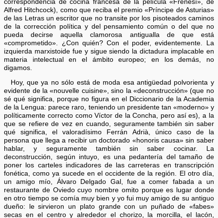
correspondencia de cocina francesa de la película «Frenesí», de
Alfred Hitchcock), como que reciba el premio «Príncipe de Asturias»
de las Letras un escritor que no transite por los pisoteados caminos
de la corrección política y del pensamiento común o del que no
pueda decirse aquella clamorosa antigualla de que está
«comprometido». ¿Con quién? Con el poder, evidentemente. La
izquierda marxistoide fue y sigue siendo la dictadura implacable en
materia intelectual en el ámbito europeo; en los demás, no
digamos.
Hoy, que ya no sólo está de moda esa antigüedad polvorienta y
evidente de la «nouvelle cuisine», sino la «deconstrucción» (que no
sé qué significa, porque no figura en el Diccionario de la Academia
de la Lengua: parece raro, teniendo un presidente tan «moderno» y
políticamente correcto como Víctor de la Concha, pero así es), a la
que se refiere de vez en cuando, seguramente también sin saber
qué significa, el valoradísimo Ferrán Adrià, único caso de la
persona que llega a recibir un doctorado «honoris causa» sin saber
hablar, y seguramente también sin saber cocinar. La
deconstrucción, según intuyo, es una pedantería del tamaño de
poner los carteles indicadores de las carreteras en transcripción
fonética, como ya sucede en el occidente de la región. El otro día,
un amigo mío, Álvaro Delgado Gal, fue a comer fabada a un
restaurante de Oviedo cuyo nombre omito porque es lugar donde
en otro tiempo se comía muy bien y yo fui muy amigo de su antiguo
dueño: le sirvieron un plato grande con un puñado de «fabes»
secas en el centro y alrededor el chorizo, la morcilla, el lacón,