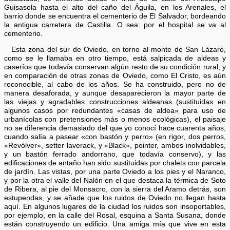
Guisasola hasta el alto del caño del Águila, en los Arenales, el
barrio donde se encuentra el cementerio de El Salvador, bordeando
la antigua carretera de Castilla. O sea: por el hospital se va al
cementerio.
Esta zona del sur de Oviedo, en torno al monte de San Lázaro,
como se le llamaba en otro tiempo, está salpicada de aldeas y
caseríos que todavía conservan algún resto de su condición rural, y
en comparación de otras zonas de Oviedo, como El Cristo, es aún
reconocible, al cabo de los años. Se ha construido, pero no de
manera desaforada, y aunque desaparecieron la mayor parte de
las viejas y agradables construcciones aldeanas (sustituidas en
algunos casos por redundantes «casas de aldea» para uso de
urbanícolas con pretensiones más o menos ecológicas), el paisaje
no se diferencia demasiado del que yo conocí hace cuarenta años,
cuando salía a pasear «con bastón y perro» (en rigor, dos perros,
«Revólver», setter laverack, y «Black», pointer, ambos inolvidables,
y un bastón ferrado andorrano, que todavía conservo), y las
edificaciones de antaño han sido sustituidas por chalets con parcela
de jardín. Las vistas, por una parte Oviedo a los pies y el Naranco,
y por la otra el valle del Nalón en el que destaca la térmica de Soto
de Ribera, al pie del Monsacro, con la sierra del Aramo detrás, son
estupendas, y se añade que los ruidos de Oviedo no llegan hasta
aquí. En algunos lugares de la ciudad los ruidos son insoportables,
por ejemplo, en la calle del Rosal, esquina a Santa Susana, donde
están construyendo un edificio. Una amiga mía que vive en esta