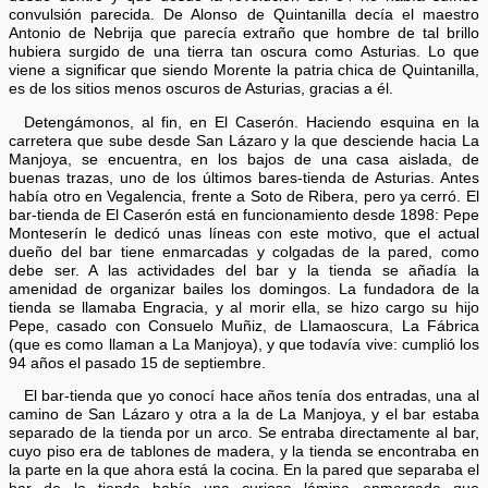
convulsión parecida. De Alonso de Quintanilla decía el maestro
Antonio de Nebrija que parecía extraño que hombre de tal brillo
hubiera surgido de una tierra tan oscura como Asturias. Lo que
viene a significar que siendo Morente la patria chica de Quintanilla,
es de los sitios menos oscuros de Asturias, gracias a él.
Detengámonos, al fin, en El Caserón. Haciendo esquina en la
carretera que sube desde San Lázaro y la que desciende hacia La
Manjoya, se encuentra, en los bajos de una casa aislada, de
buenas trazas, uno de los últimos bares-tienda de Asturias. Antes
había otro en Vegalencia, frente a Soto de Ribera, pero ya cerró. El
bar-tienda de El Caserón está en funcionamiento desde 1898: Pepe
Monteserín le dedicó unas líneas con este motivo, que el actual
dueño del bar tiene enmarcadas y colgadas de la pared, como
debe ser. A las actividades del bar y la tienda se añadía la
amenidad de organizar bailes los domingos. La fundadora de la
tienda se llamaba Engracia, y al morir ella, se hizo cargo su hijo
Pepe, casado con Consuelo Muñiz, de Llamaoscura, La Fábrica
(que es como llaman a La Manjoya), y que todavía vive: cumplió los
94 años el pasado 15 de septiembre.
El bar-tienda que yo conocí hace años tenía dos entradas, una al
camino de San Lázaro y otra a la de La Manjoya, y el bar estaba
separado de la tienda por un arco. Se entraba directamente al bar,
cuyo piso era de tablones de madera, y la tienda se encontraba en
la parte en la que ahora está la cocina. En la pared que separaba el