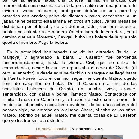
bar de la tienda había una curiosa lámina enmarcada que
representaba una escena de la vida de la aldea en una jornada de
invierno: varios aldeanos, protegidos detrás de una pared y
armados con azadas, palas de dientes y palos, acechaban a un
jabalí.Ya he descrito esta lámina en otros artículos. Varias mesas se
distribuían por el local y detrás del mostrador, que era reducido,
había una estantería de madera.Yal otro lado de la carretera, en el
camino que va a Morente y Caxigal, hubo una bolera de la que solo
queda el nombre: Xugu la bolera.
En la actualidad han tapado una de las entradas (la de La
Manjoya) y agrandado la barra. El Caserón fue bar-tienda
ininterrumpidamente, hasta la Guerra Civil, que se utilizó de
comandancia, desde la que se organizaba el cerco de Oviedo (el
otro, el anterior), y desde aquí se decidió un ataque que llegó hasta
la Puerta Nueva: todo el camino, según me cuenta Mateo, quedó
lleno de casquillos de balas. De El Caserón era uno de los
socialistas históricos de Oviedo, un hombre viejo, grande,
sentencioso, con gafas y boina, llamado Mateo. Contactaba con
Emilio Llaneza en Cabornio, y a través de éste, con Latores: de
modo que el primitivo socialismo ovetense de los años setenta del
pasado siglo, no entraba en la ciudad. Ahora, al cabo de los años,
Mateo, sobrino de aquel Mateo, me cuenta cosas de El Caserón
que yo les transmito a ustedes.
La Nueva España
· 26 septiembre 2009