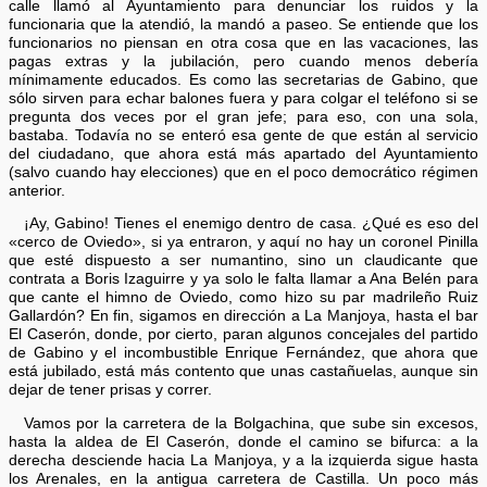
calle llamó al Ayuntamiento para denunciar los ruidos y la
funcionaria que la atendió, la mandó a paseo. Se entiende que los
funcionarios no piensan en otra cosa que en las vacaciones, las
pagas extras y la jubilación, pero cuando menos debería
mínimamente educados. Es como las secretarias de Gabino, que
sólo sirven para echar balones fuera y para colgar el teléfono si se
pregunta dos veces por el gran jefe; para eso, con una sola,
bastaba. Todavía no se enteró esa gente de que están al servicio
del ciudadano, que ahora está más apartado del Ayuntamiento
(salvo cuando hay elecciones) que en el poco democrático régimen
anterior.
¡Ay, Gabino! Tienes el enemigo dentro de casa. ¿Qué es eso del
«cerco de Oviedo», si ya entraron, y aquí no hay un coronel Pinilla
que esté dispuesto a ser numantino, sino un claudicante que
contrata a Boris Izaguirre y ya solo le falta llamar a Ana Belén para
que cante el himno de Oviedo, como hizo su par madrileño Ruiz
Gallardón? En fin, sigamos en dirección a La Manjoya, hasta el bar
El Caserón, donde, por cierto, paran algunos concejales del partido
de Gabino y el incombustible Enrique Fernández, que ahora que
está jubilado, está más contento que unas castañuelas, aunque sin
dejar de tener prisas y correr.
Vamos por la carretera de la Bolgachina, que sube sin excesos,
hasta la aldea de El Caserón, donde el camino se bifurca: a la
derecha desciende hacia La Manjoya, y a la izquierda sigue hasta
los Arenales, en la antigua carretera de Castilla. Un poco más