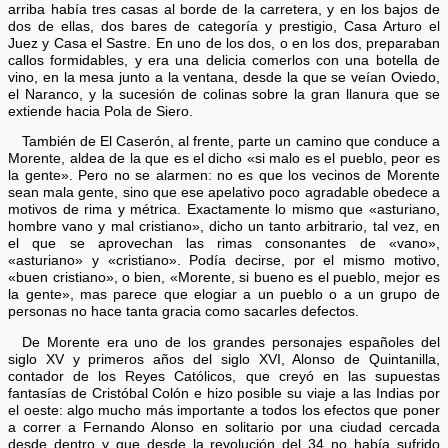
arriba había tres casas al borde de la carretera, y en los bajos de
dos de ellas, dos bares de categoría y prestigio, Casa Arturo el
Juez y Casa el Sastre. En uno de los dos, o en los dos, preparaban
callos formidables, y era una delicia comerlos con una botella de
vino, en la mesa junto a la ventana, desde la que se veían Oviedo,
el Naranco, y la sucesión de colinas sobre la gran llanura que se
extiende hacia Pola de Siero.
También de El Caserón, al frente, parte un camino que conduce a
Morente, aldea de la que es el dicho «si malo es el pueblo, peor es
la gente». Pero no se alarmen: no es que los vecinos de Morente
sean mala gente, sino que ese apelativo poco agradable obedece a
motivos de rima y métrica. Exactamente lo mismo que «asturiano,
hombre vano y mal cristiano», dicho un tanto arbitrario, tal vez, en
el que se aprovechan las rimas consonantes de «vano»,
«asturiano» y «cristiano». Podía decirse, por el mismo motivo,
«buen cristiano», o bien, «Morente, si bueno es el pueblo, mejor es
la gente», mas parece que elogiar a un pueblo o a un grupo de
personas no hace tanta gracia como sacarles defectos.
De Morente era uno de los grandes personajes españoles del
siglo XV y primeros años del siglo XVI, Alonso de Quintanilla,
contador de los Reyes Católicos, que creyó en las supuestas
fantasías de Cristóbal Colón e hizo posible su viaje a las Indias por
el oeste: algo mucho más importante a todos los efectos que poner
a correr a Fernando Alonso en solitario por una ciudad cercada
desde dentro y que desde la revolución del 34 no había sufrido