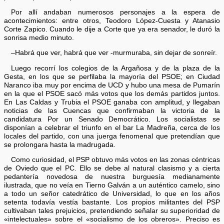
Por allí andaban numerosos personajes a la espera de
acontecimientos: entre otros, Teodoro López-Cuesta y Atanasio
Corte Zapico. Cuando le dije a Corte que ya era senador, le duró la
sonrisa medio minuto.
–Habrá que ver, habrá que ver -murmuraba, sin dejar de sonreír.
Luego recorrí los colegios de la Argañosa y de la plaza de la
Gesta, en los que se perfilaba la mayoría del PSOE; en Ciudad
Naranco iba muy por encima de UCD y hubo una mesa de Pumarín
en la que el PSOE sacó más votos que los demás partidos juntos.
En Las Caldas y Trubia el PSOE ganaba con amplitud, y llegaban
noticias de las Cuencas que confirmaban la victoria de la
candidatura Por un Senado Democrático. Los socialistas se
disponían a celebrar el triunfo en el bar La Madreña, cerca de los
locales del partido, con una juerga fenomenal que pretendían que
se prolongara hasta la madrugada.
Como curiosidad, el PSP obtuvo más votos en las zonas céntricas
de Oviedo que el PC. Ello se debe al natural clasismo y a cierta
pedantería novedosa de nuestra burguesía medianamente
ilustrada, que no veía en Tierno Galván a un auténtico camelo, sino
a todo un señor catedrático de Universidad, lo que en los años
setenta todavía vestía bastante. Los propios militantes del PSP
cultivaban tales prejuicios, pretendiendo señalar su superioridad de
«intelectuales» sobre el «socialismo de los obreros». Preciso es