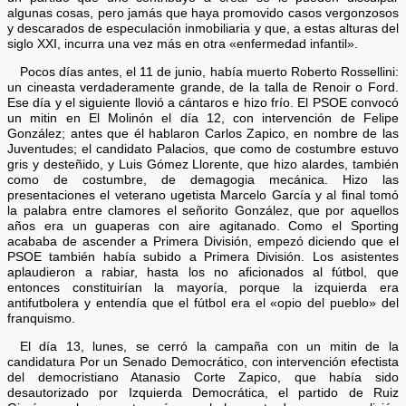
algunas cosas, pero jamás que haya promovido casos vergonzosos
y descarados de especulación inmobiliaria y que, a estas alturas del
siglo XXI, incurra una vez más en otra «enfermedad infantil».
Pocos días antes, el 11 de junio, había muerto Roberto Rossellini:
un cineasta verdaderamente grande, de la talla de Renoir o Ford.
Ese día y el siguiente llovió a cántaros e hizo frío. El PSOE convocó
un mitin en El Molinón el día 12, con intervención de Felipe
González; antes que él hablaron Carlos Zapico, en nombre de las
Juventudes; el candidato Palacios, que como de costumbre estuvo
gris y desteñido, y Luis Gómez Llorente, que hizo alardes, también
como de costumbre, de demagogia mecánica. Hizo las
presentaciones el veterano ugetista Marcelo García y al final tomó
la palabra entre clamores el señorito González, que por aquellos
años era un guaperas con aire agitanado. Como el Sporting
acababa de ascender a Primera División, empezó diciendo que el
PSOE también había subido a Primera División. Los asistentes
aplaudieron a rabiar, hasta los no aficionados al fútbol, que
entonces constituirían la mayoría, porque la izquierda era
antifutbolera y entendía que el fútbol era el «opio del pueblo» del
franquismo.
El día 13, lunes, se cerró la campaña con un mitin de la
candidatura Por un Senado Democrático, con intervención efectista
del democristiano Atanasio Corte Zapico, que había sido
desautorizado por Izquierda Democrática, el partido de Ruiz