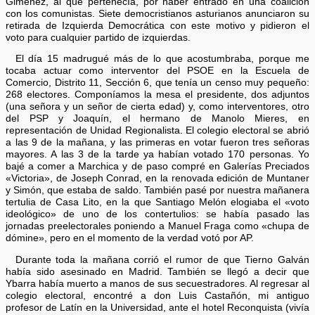
Giménez, al que pertenecía, por haber entrado en una coalición
con los comunistas. Siete democristianos asturianos anunciaron su
retirada de Izquierda Democrática con este motivo y pidieron el
voto para cualquier partido de izquierdas.
El día 15 madrugué más de lo que acostumbraba, porque me
tocaba actuar como interventor del PSOE en la Escuela de
Comercio, Distrito 11, Sección 6, que tenía un censo muy pequeño:
268 electores. Componíamos la mesa el presidente, dos adjuntos
(una señora y un señor de cierta edad) y, como interventores, otro
del PSP y Joaquín, el hermano de Manolo Mieres, en
representación de Unidad Regionalista. El colegio electoral se abrió
a las 9 de la mañana, y las primeras en votar fueron tres señoras
mayores. A las 3 de la tarde ya habían votado 170 personas. Yo
bajé a comer a Marchica y de paso compré en Galerías Preciados
«Victoria», de Joseph Conrad, en la renovada edición de Muntaner
y Simón, que estaba de saldo. También pasé por nuestra mañanera
tertulia de Casa Lito, en la que Santiago Melón elogiaba el «voto
ideológico» de uno de los contertulios: se había pasado las
jornadas preelectorales poniendo a Manuel Fraga como «chupa de
dómine», pero en el momento de la verdad votó por AP.
Durante toda la mañana corrió el rumor de que Tierno Galván
había sido asesinado en Madrid. También se llegó a decir que
Ybarra había muerto a manos de sus secuestradores. Al regresar al
colegio electoral, encontré a don Luis Castañón, mi antiguo
profesor de Latín en la Universidad, ante el hotel Reconquista (vivía