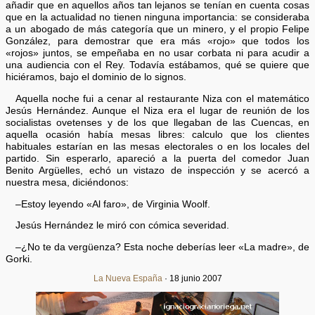
añadir que en aquellos años tan lejanos se tenían en cuenta cosas
que en la actualidad no tienen ninguna importancia: se consideraba
a un abogado de más categoría que un minero, y el propio Felipe
González, para demostrar que era más «rojo» que todos los
«rojos» juntos, se empeñaba en no usar corbata ni para acudir a
una audiencia con el Rey. Todavía estábamos, qué se quiere que
hiciéramos, bajo el dominio de lo signos.
Aquella noche fui a cenar al restaurante Niza con el matemático
Jesús Hernández. Aunque el Niza era el lugar de reunión de los
socialistas ovetenses y de los que llegaban de las Cuencas, en
aquella ocasión había mesas libres: calculo que los clientes
habituales estarían en las mesas electorales o en los locales del
partido. Sin esperarlo, apareció a la puerta del comedor Juan
Benito Argüelles, echó un vistazo de inspección y se acercó a
nuestra mesa, diciéndonos:
–Estoy leyendo «Al faro», de Virginia Woolf.
Jesús Hernández le miró con cómica severidad.
–¿No te da vergüenza? Esta noche deberías leer «La madre», de
Gorki.
La Nueva España
· 18 junio 2007