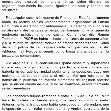
mencionado expresó de manera irónica: piden divorcio los
seglares, matrimonio los curas, igualdad los feos y libertad los
stalinistas.
En cualquier caso, a la muerte de Franco, en España, solamente
había un partido político verdaderamente organizado: el Partido
Comunista o el Partido por antonomasia. La derecha no supo o no
se atrevió a desmarcarse a tiempo del franquismo, y la izquierda
moderada prácticamente no existía. Como bien dijo Ramón
Tamames, el PSOE se había echado una siesta de cuarenta años,
y a la muerte del dictador todavía se estaba desperezando. Como
decía un policía de La Felguera cada vez que caía un ugetista:
«¡Menos mal! Porque si seguís como hasta ahora, os comen la
tostada los comunistas».
A lo largo de 1976 sucedieron en España cosas muy importantes
y decisivas, pero yo me pregunto, por la parte que conozco por
haberla vivido, qué legitimidad podía tener la oposición, dado que
malamente se representaba a sí misma. Mal que nos pese, la
transición la pusieron en marcha elementos del régimen anterior
que se dieron cuenta de que, si no se avanzaba, el estancamiento
sería irremediable.
Los españoles fuimos llamados a votar el 15 de junio de 1977:
hace la friolera de treinta años, que pasaron como si nada.
Anteriormente, el franquismo había convocado un referéndum, que
la oposición denominaba «síferendum», y Annick, secretaria de la