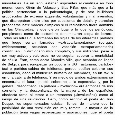
minoritarias. De un lado, estaban aspirantes al caudillaje en tono
menor, como Girón de Velasco y Blas Piñar, que más que a la
política pertenecían a la paleontología, y de otro bullidores
grupúsculos de extrema izquierda, voluntaristas y mal avenidos,
que discrepaban entre ellos por cuestiones de detalle y parecían
proponerse batir marcas olímpicas si el radicalismo fuera admitido
en las Olimpiadas, y que dieron lugar a lo que los periódicos,
perspicaces, como de costumbre, denominaron «sopa de letras».
Todas las letras que formaban las siglas de los diferentes partidos
que luego serían llamados «extraparlamentarios» (porque,
evidentemente, actuaban con vocación extraparlamentaria)
constituían un diccionario muy completo, y sus militantes, pese a
ser muy activos y valerosos, no conseguían superar la mentalidad
de célula. Eran, como decía Manolito Villa, que acababa de llegar
de Bélgica para europeizar un poco a la UGT asturiana, partidos-
taxi o partidos-cabina de teléfonos, porque podían celebrar sus
asambleas, dado el minúsculo número de miembros, en un taxi o
en una cabina de teléfonos. Y en medio de ambos extremismos se
encontraba el futuro pueblo soberano, a la expectativa y, por lo
general, desconfiado. La palabra «involución» era entonces de uso
corriente, y la desconfianza de la mayoría de los españoles
obedecía tanto al temor a un retroceso («involución») como al
riesgo de una revolución. Pero, como escribió el poeta Aquilino
Duque, los supermercados estaban llenos, de manera que la
posibilidad de una revolución era muy remota. La mayoría de la
población tenía vagas esperanzas y aspiraciones, que el poeta