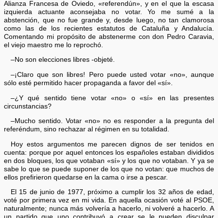
Alianza Francesa de Oviedo, «referendún», y en el que la escasa
izquierda actuante aconsejaba no votar. Yo me sumé a la
abstención, que no fue grande y, desde luego, no tan clamorosa
como las de los recientes estatutos de Cataluña y Andalucía.
Comentando mi propósito de abstenerme con don Pedro Caravia,
el viejo maestro me lo reprochó.
–No son elecciones libres -objeté.
–¡Claro que son libres! Pero puede usted votar «no», aunque
sólo esté permitido hacer propaganda a favor del «sí».
–¿Y qué sentido tiene votar «no» o «sí» en las presentes
circunstancias?
–Mucho sentido. Votar «no» no es responder a la pregunta del
referéndum, sino rechazar al régimen en su totalidad.
Hoy estos argumentos me parecen dignos de ser tenidos en
cuenta: porque por aquel entonces los españoles estaban divididos
en dos bloques, los que votaban «sí» y los que no votaban. Y ya se
sabe lo que se puede suponer de los que no votan: que muchos de
ellos prefirieron quedarse en la cama o irse a pescar.
El 15 de junio de 1977, próximo a cumplir los 32 años de edad,
voté por primera vez en mi vida. En aquella ocasión voté al PSOE,
naturalmente; nunca más volvería a hacerlo, ni volveré a hacerlo. A
un partido que uno contribuyó a crear se le pueden disculpar