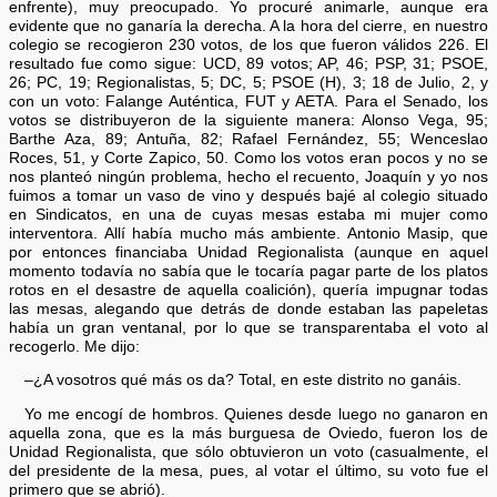
enfrente), muy preocupado. Yo procuré animarle, aunque era
evidente que no ganaría la derecha. A la hora del cierre, en nuestro
colegio se recogieron 230 votos, de los que fueron válidos 226. El
resultado fue como sigue: UCD, 89 votos; AP, 46; PSP, 31; PSOE,
26; PC, 19; Regionalistas, 5; DC, 5; PSOE (H), 3; 18 de Julio, 2, y
con un voto: Falange Auténtica, FUT y AETA. Para el Senado, los
votos se distribuyeron de la siguiente manera: Alonso Vega, 95;
Barthe Aza, 89; Antuña, 82; Rafael Fernández, 55; Wenceslao
Roces, 51, y Corte Zapico, 50. Como los votos eran pocos y no se
nos planteó ningún problema, hecho el recuento, Joaquín y yo nos
fuimos a tomar un vaso de vino y después bajé al colegio situado
en Sindicatos, en una de cuyas mesas estaba mi mujer como
interventora. Allí había mucho más ambiente. Antonio Masip, que
por entonces financiaba Unidad Regionalista (aunque en aquel
momento todavía no sabía que le tocaría pagar parte de los platos
rotos en el desastre de aquella coalición), quería impugnar todas
las mesas, alegando que detrás de donde estaban las papeletas
había un gran ventanal, por lo que se transparentaba el voto al
recogerlo. Me dijo:
–¿A vosotros qué más os da? Total, en este distrito no ganáis.
Yo me encogí de hombros. Quienes desde luego no ganaron en
aquella zona, que es la más burguesa de Oviedo, fueron los de
Unidad Regionalista, que sólo obtuvieron un voto (casualmente, el
del presidente de la mesa, pues, al votar el último, su voto fue el
primero que se abrió).