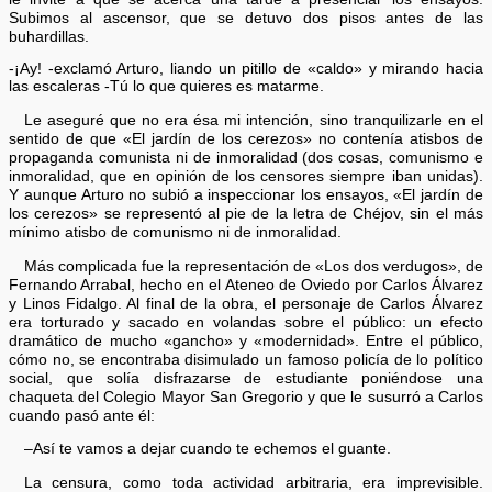
Subimos al ascensor, que se detuvo dos pisos antes de las
buhardillas.
-¡Ay! -exclamó Arturo, liando un pitillo de «caldo» y mirando hacia
las escaleras -Tú lo que quieres es matarme.
Le aseguré que no era ésa mi intención, sino tranquilizarle en el
sentido de que «El jardín de los cerezos» no contenía atisbos de
propaganda comunista ni de inmoralidad (dos cosas, comunismo e
inmoralidad, que en opinión de los censores siempre iban unidas).
Y aunque Arturo no subió a inspeccionar los ensayos, «El jardín de
los cerezos» se representó al pie de la letra de Chéjov, sin el más
mínimo atisbo de comunismo ni de inmoralidad.
Más complicada fue la representación de «Los dos verdugos», de
Fernando Arrabal, hecho en el Ateneo de Oviedo por Carlos Álvarez
y Linos Fidalgo. Al final de la obra, el personaje de Carlos Álvarez
era torturado y sacado en volandas sobre el público: un efecto
dramático de mucho «gancho» y «modernidad». Entre el público,
cómo no, se encontraba disimulado un famoso policía de lo político
social, que solía disfrazarse de estudiante poniéndose una
chaqueta del Colegio Mayor San Gregorio y que le susurró a Carlos
cuando pasó ante él:
–Así te vamos a dejar cuando te echemos el guante.
La censura, como toda actividad arbitraria, era imprevisible.