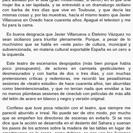
mujer iba a ser lapidada, y se entrevistó a un dramaturgo siciliano
con barba de tres días que vive en Toulouse, y que decía las
mismas cosas y, por las muestras, hacía el mismo teatro que Javier
Villanueva en Oviedo hace cuarenta años. Apagué el televisor y me
fui para la cama.
Es buena desgracia que Javier Villanueva o Etelvino Vázquez no
sean sicilianos para triunfar plenamente. Porque, a pesar de lo
muchísimo que se habla en «este país» de cultura, municipal y
subvencionada, en materia cultural exportable España es un cero a
la izquierda.
Este teatro de escenarios despojados (más bien porque había
poco presupuesto), de actores en camiseta gesticulantes y
desmesurados y con barba de dos o tres días, y con muchas
pretensiones críticas y redentoras, me recordó las pesadísimas
sesiones de «teatro estudio» de hace cuarenta años, tan aburridas
como bienintencionadas, y que no tenían nada que envidiar a las
no menos plúmbeas sesiones de cineclub con películas de más allá
del telón de acero en blanco y negro y versión original.
Confieso que tuve poca relación con el teatro, que siempre me
pareció aburrido e irreal. No puede ser de otro modo, por mucho
que se empeñen los directores de escenas en evitarlo. Si se nos
dice que la acción se desarrolla en el desierto del Sahara y suenan
los pasos de los actores sobre la madera de las tablas en lugar de