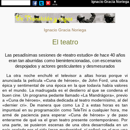
Ignacio Gracia Noriega
El teatro
Las pesadísimas sesiones de «teatro estudio» de hace 40 años
eran tan aburridas como bienintencionadas, con escenarios
despojados y actores gesticulantes y desmesurados
La otra noche enchufé el televisor a altas horas porque vi
anunciada la película «Cuna de héroes», de John Ford, una obra
épica y sentimental de una época en la que todavía había valores
en el mundo. La madrugada es el destierro al que se condena el
buen cine. Un programa pedante llamado «La Mandrágora», previo
a «Cuna de héroes», estaba dedicada al teatro modernísimo, al del
«dernier cri». De manera que como La 2 a estas horas es tan
impuntual en su programación como TeleTini a cualquier hora, me
armé de paciencia para esperar «Cuna de héroes» y de paso
enterarme de qué va el gran teatro presente contemporáneo. Por
una parte, se pusieron escenas de una obra desarrollada en un
país asolado por el sida (gran modernidad, sí señor) en el que una