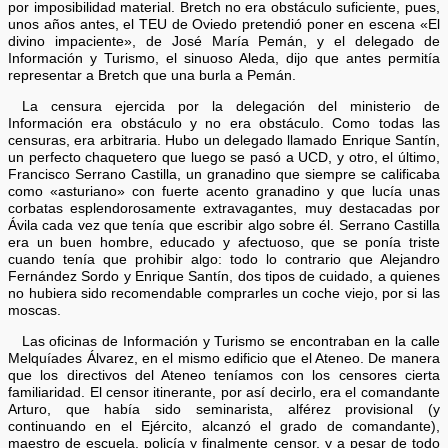
por imposibilidad material. Bretch no era obstáculo suficiente, pues,
unos años antes, el TEU de Oviedo pretendió poner en escena «El
divino impaciente», de José María Pemán, y el delegado de
Información y Turismo, el sinuoso Aleda, dijo que antes permitía
representar a Bretch que una burla a Pemán.
La censura ejercida por la delegación del ministerio de
Información era obstáculo y no era obstáculo. Como todas las
censuras, era arbitraria. Hubo un delegado llamado Enrique Santín,
un perfecto chaquetero que luego se pasó a UCD, y otro, el último,
Francisco Serrano Castilla, un granadino que siempre se calificaba
como «asturiano» con fuerte acento granadino y que lucía unas
corbatas esplendorosamente extravagantes, muy destacadas por
Ávila cada vez que tenía que escribir algo sobre él. Serrano Castilla
era un buen hombre, educado y afectuoso, que se ponía triste
cuando tenía que prohibir algo: todo lo contrario que Alejandro
Fernández Sordo y Enrique Santín, dos tipos de cuidado, a quienes
no hubiera sido recomendable comprarles un coche viejo, por si las
moscas.
Las oficinas de Información y Turismo se encontraban en la calle
Melquíades Álvarez, en el mismo edificio que el Ateneo. De manera
que los directivos del Ateneo teníamos con los censores cierta
familiaridad. El censor itinerante, por así decirlo, era el comandante
Arturo, que había sido seminarista, alférez provisional (y
continuando en el Ejército, alcanzó el grado de comandante),
maestro de escuela, policía y finalmente censor, y a pesar de todo