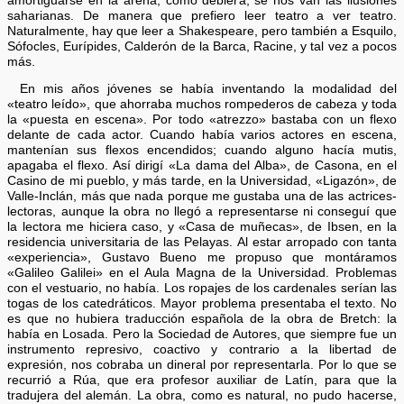
amortiguarse en la arena, como debiera, se nos van las ilusiones
saharianas. De manera que prefiero leer teatro a ver teatro.
Naturalmente, hay que leer a Shakespeare, pero también a Esquilo,
Sófocles, Eurípides, Calderón de la Barca, Racine, y tal vez a pocos
más.
En mis años jóvenes se había inventando la modalidad del
«teatro leído», que ahorraba muchos rompederos de cabeza y toda
la «puesta en escena». Por todo «atrezzo» bastaba con un flexo
delante de cada actor. Cuando había varios actores en escena,
mantenían sus flexos encendidos; cuando alguno hacía mutis,
apagaba el flexo. Así dirigí «La dama del Alba», de Casona, en el
Casino de mi pueblo, y más tarde, en la Universidad, «Ligazón», de
Valle-Inclán, más que nada porque me gustaba una de las actrices-
lectoras, aunque la obra no llegó a representarse ni conseguí que
la lectora me hiciera caso, y «Casa de muñecas», de Ibsen, en la
residencia universitaria de las Pelayas. Al estar arropado con tanta
«experiencia», Gustavo Bueno me propuso que montáramos
«Galileo Galilei» en el Aula Magna de la Universidad. Problemas
con el vestuario, no había. Los ropajes de los cardenales serían las
togas de los catedráticos. Mayor problema presentaba el texto. No
es que no hubiera traducción española de la obra de Bretch: la
había en Losada. Pero la Sociedad de Autores, que siempre fue un
instrumento represivo, coactivo y contrario a la libertad de
expresión, nos cobraba un dineral por representarla. Por lo que se
recurrió a Rúa, que era profesor auxiliar de Latín, para que la
tradujera del alemán. La obra, como es natural, no pudo hacerse,