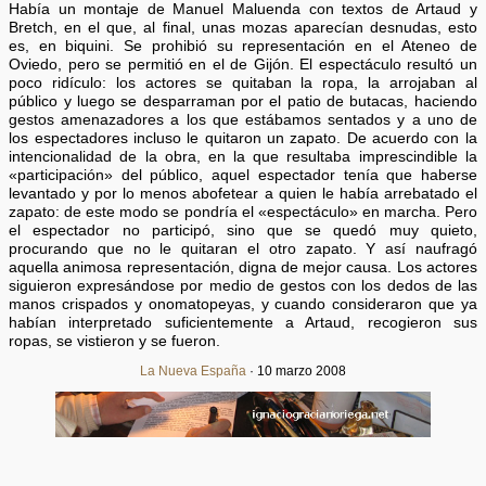
Había un montaje de Manuel Maluenda con textos de Artaud y
Bretch, en el que, al final, unas mozas aparecían desnudas, esto
es, en biquini. Se prohibió su representación en el Ateneo de
Oviedo, pero se permitió en el de Gijón. El espectáculo resultó un
poco ridículo: los actores se quitaban la ropa, la arrojaban al
público y luego se desparraman por el patio de butacas, haciendo
gestos amenazadores a los que estábamos sentados y a uno de
los espectadores incluso le quitaron un zapato. De acuerdo con la
intencionalidad de la obra, en la que resultaba imprescindible la
«participación» del público, aquel espectador tenía que haberse
levantado y por lo menos abofetear a quien le había arrebatado el
zapato: de este modo se pondría el «espectáculo» en marcha. Pero
el espectador no participó, sino que se quedó muy quieto,
procurando que no le quitaran el otro zapato. Y así naufragó
aquella animosa representación, digna de mejor causa. Los actores
siguieron expresándose por medio de gestos con los dedos de las
manos crispados y onomatopeyas, y cuando consideraron que ya
habían interpretado suficientemente a Artaud, recogieron sus
ropas, se vistieron y se fueron.
La Nueva España
· 10 marzo 2008