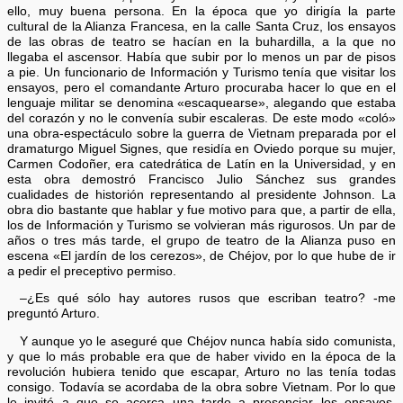
ello, muy buena persona. En la época que yo dirigía la parte
cultural de la Alianza Francesa, en la calle Santa Cruz, los ensayos
de las obras de teatro se hacían en la buhardilla, a la que no
llegaba el ascensor. Había que subir por lo menos un par de pisos
a pie. Un funcionario de Información y Turismo tenía que visitar los
ensayos, pero el comandante Arturo procuraba hacer lo que en el
lenguaje militar se denomina «escaquearse», alegando que estaba
del corazón y no le convenía subir escaleras. De este modo «coló»
una obra-espectáculo sobre la guerra de Vietnam preparada por el
dramaturgo Miguel Signes, que residía en Oviedo porque su mujer,
Carmen Codoñer, era catedrática de Latín en la Universidad, y en
esta obra demostró Francisco Julio Sánchez sus grandes
cualidades de historión representando al presidente Johnson. La
obra dio bastante que hablar y fue motivo para que, a partir de ella,
los de Información y Turismo se volvieran más rigurosos. Un par de
años o tres más tarde, el grupo de teatro de la Alianza puso en
escena «El jardín de los cerezos», de Chéjov, por lo que hube de ir
a pedir el preceptivo permiso.
–¿Es qué sólo hay autores rusos que escriban teatro? -me
preguntó Arturo.
Y aunque yo le aseguré que Chéjov nunca había sido comunista,
y que lo más probable era que de haber vivido en la época de la
revolución hubiera tenido que escapar, Arturo no las tenía todas
consigo. Todavía se acordaba de la obra sobre Vietnam. Por lo que
le invité a que se acerca una tarde a presenciar los ensayos.