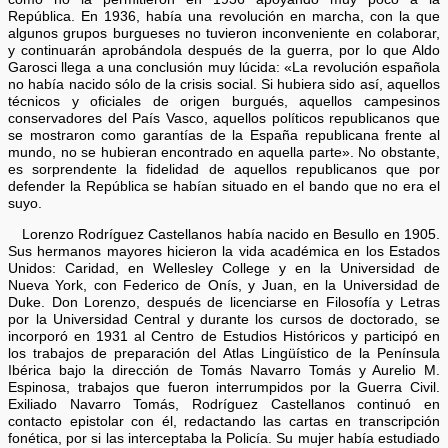
República. En 1936, había una revolución en marcha, con la que
algunos grupos burgueses no tuvieron inconveniente en colaborar,
y continuarán aprobándola después de la guerra, por lo que Aldo
Garosci llega a una conclusión muy lúcida: «La revolución española
no había nacido sólo de la crisis social. Si hubiera sido así, aquellos
técnicos y oficiales de origen burgués, aquellos campesinos
conservadores del País Vasco, aquellos políticos republicanos que
se mostraron como garantías de la España republicana frente al
mundo, no se hubieran encontrado en aquella parte». No obstante,
es sorprendente la fidelidad de aquellos republicanos que por
defender la República se habían situado en el bando que no era el
suyo.
Lorenzo Rodríguez Castellanos había nacido en Besullo en 1905.
Sus hermanos mayores hicieron la vida académica en los Estados
Unidos: Caridad, en Wellesley College y en la Universidad de
Nueva York, con Federico de Onís, y Juan, en la Universidad de
Duke. Don Lorenzo, después de licenciarse en Filosofía y Letras
por la Universidad Central y durante los cursos de doctorado, se
incorporó en 1931 al Centro de Estudios Históricos y participó en
los trabajos de preparación del Atlas Lingüístico de la Península
Ibérica bajo la dirección de Tomás Navarro Tomás y Aurelio M.
Espinosa, trabajos que fueron interrumpidos por la Guerra Civil.
Exiliado Navarro Tomás, Rodríguez Castellanos continuó en
contacto epistolar con él, redactando las cartas en transcripción
fonética, por si las interceptaba la Policía. Su mujer había estudiado