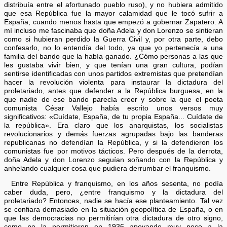
distribuía entre el afortunado pueblo ruso), y no hubiera admitido
que esa República fue la mayor calamidad que le tocó sufrir a
España, cuando menos hasta que empezó a gobernar Zapatero. A
mí incluso me fascinaba que doña Adela y don Lorenzo se sintieran
como si hubieran perdido la Guerra Civil y, por otra parte, debo
confesarlo, no lo entendía del todo, ya que yo pertenecía a una
familia del bando que la había ganado. ¿Cómo personas a las que
les gustaba vivir bien, y que tenían una gran cultura, podían
sentirse identificadas con unos partidos extremistas que pretendían
hacer la revolución violenta para instaurar la dictadura del
proletariado, antes que defender a la República burguesa, en la
que nadie de ese bando parecía creer y sobre la que el poeta
comunista César Vallejo había escrito unos versos muy
significativos: «Cuídate, España, de tu propia España... Cuídate de
la república». Era claro que los anarquistas, los socialistas
revolucionarios y demás fuerzas agrupadas bajo las banderas
republicanas no defendían la República, y si la defendieron los
comunistas fue por motivos tácticos. Pero después de la derrota,
doña Adela y don Lorenzo seguían soñando con la República y
anhelando cualquier cosa que pudiera derrumbar el franquismo.
Entre República y franquismo, en los años sesenta, no podía
caber duda, pero, ¿entre franquismo y la dictadura del
proletariado? Entonces, nadie se hacía ese planteamiento. Tal vez
se confiara demasiado en la situación geopolítica de España, o en
que las democracias no permitirían otra dictadura de otro signo,
como no la permitieron en 1936 apoyando muy poco a la