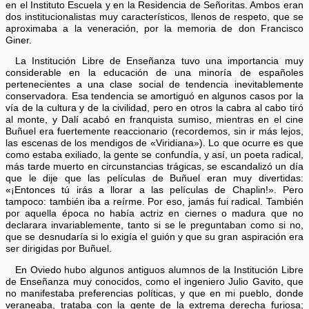
en el Instituto Escuela y en la Residencia de Señoritas. Ambos eran
dos institucionalistas muy característicos, llenos de respeto, que se
aproximaba a la veneración, por la memoria de don Francisco
Giner.
La Institución Libre de Enseñanza tuvo una importancia muy
considerable en la educación de una minoría de españoles
pertenecientes a una clase social de tendencia inevitablemente
conservadora. Esa tendencia se amortiguó en algunos casos por la
vía de la cultura y de la civilidad, pero en otros la cabra al cabo tiró
al monte, y Dalí acabó en franquista sumiso, mientras en el cine
Buñuel era fuertemente reaccionario (recordemos, sin ir más lejos,
las escenas de los mendigos de «Viridiana»). Lo que ocurre es que
como estaba exiliado, la gente se confundía, y así, un poeta radical,
más tarde muerto en circunstancias trágicas, se escandalizó un día
que le dije que las películas de Buñuel eran muy divertidas:
«¡Entonces tú irás a llorar a las películas de Chaplin!». Pero
tampoco: también iba a reírme. Por eso, jamás fui radical. También
por aquella época no había actriz en ciernes o madura que no
declarara invariablemente, tanto si se le preguntaban como si no,
que se desnudaría si lo exigía el guión y que su gran aspiración era
ser dirigidas por Buñuel.
En Oviedo hubo algunos antiguos alumnos de la Institución Libre
de Enseñanza muy conocidos, como el ingeniero Julio Gavito, que
no manifestaba preferencias políticas, y que en mi pueblo, donde
veraneaba, trataba con la gente de la extrema derecha furiosa;