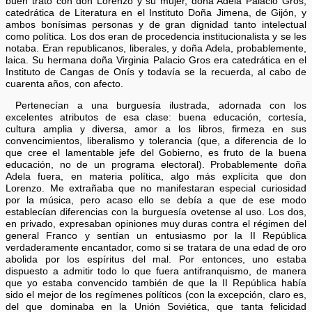
buen trato con don Lorenzo y su mujer, doña Adela Palacio Gros,
catedrática de Literatura en el Instituto Doña Jimena, de Gijón, y
ambos bonísimas personas y de gran dignidad tanto intelectual
como política. Los dos eran de procedencia institucionalista y se les
notaba. Eran republicanos, liberales, y doña Adela, probablemente,
laica. Su hermana doña Virginia Palacio Gros era catedrática en el
Instituto de Cangas de Onís y todavía se la recuerda, al cabo de
cuarenta años, con afecto.
Pertenecían a una burguesía ilustrada, adornada con los
excelentes atributos de esa clase: buena educación, cortesía,
cultura amplia y diversa, amor a los libros, firmeza en sus
convencimientos, liberalismo y tolerancia (que, a diferencia de lo
que cree el lamentable jefe del Gobierno, es fruto de la buena
educación, no de un programa electoral). Probablemente doña
Adela fuera, en materia política, algo más explícita que don
Lorenzo. Me extrañaba que no manifestaran especial curiosidad
por la música, pero acaso ello se debía a que de ese modo
establecían diferencias con la burguesía ovetense al uso. Los dos,
en privado, expresaban opiniones muy duras contra el régimen del
general Franco y sentían un entusiasmo por la II República
verdaderamente encantador, como si se tratara de una edad de oro
abolida por los espíritus del mal. Por entonces, uno estaba
dispuesto a admitir todo lo que fuera antifranquismo, de manera
que yo estaba convencido también de que la II República había
sido el mejor de los regímenes políticos (con la excepción, claro es,
del que dominaba en la Unión Soviética, que tanta felicidad