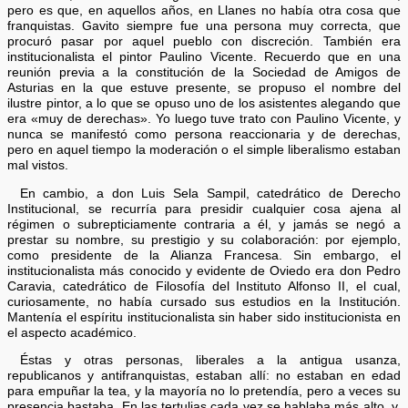
pero es que, en aquellos años, en Llanes no había otra cosa que
franquistas. Gavito siempre fue una persona muy correcta, que
procuró pasar por aquel pueblo con discreción. También era
institucionalista el pintor Paulino Vicente. Recuerdo que en una
reunión previa a la constitución de la Sociedad de Amigos de
Asturias en la que estuve presente, se propuso el nombre del
ilustre pintor, a lo que se opuso uno de los asistentes alegando que
era «muy de derechas». Yo luego tuve trato con Paulino Vicente, y
nunca se manifestó como persona reaccionaria y de derechas,
pero en aquel tiempo la moderación o el simple liberalismo estaban
mal vistos.
En cambio, a don Luis Sela Sampil, catedrático de Derecho
Institucional, se recurría para presidir cualquier cosa ajena al
régimen o subrepticiamente contraria a él, y jamás se negó a
prestar su nombre, su prestigio y su colaboración: por ejemplo,
como presidente de la Alianza Francesa. Sin embargo, el
institucionalista más conocido y evidente de Oviedo era don Pedro
Caravia, catedrático de Filosofía del Instituto Alfonso II, el cual,
curiosamente, no había cursado sus estudios en la Institución.
Mantenía el espíritu institucionalista sin haber sido institucionista en
el aspecto académico.
Éstas y otras personas, liberales a la antigua usanza,
republicanos y antifranquistas, estaban allí: no estaban en edad
para empuñar la tea, y la mayoría no lo pretendía, pero a veces su
presencia bastaba. En las tertulias cada vez se hablaba más alto, y,