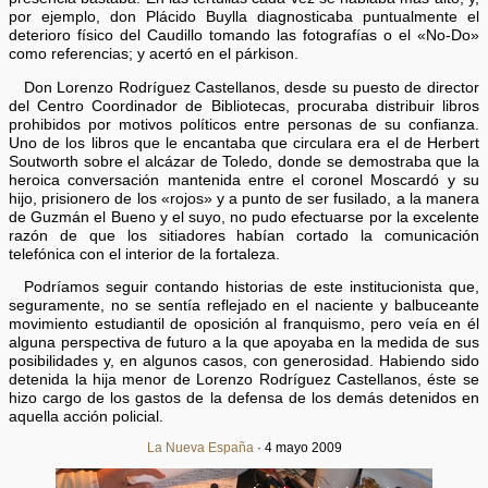
por ejemplo, don Plácido Buylla diagnosticaba puntualmente el
deterioro físico del Caudillo tomando las fotografías o el «No-Do»
como referencias; y acertó en el párkison.
Don Lorenzo Rodríguez Castellanos, desde su puesto de director
del Centro Coordinador de Bibliotecas, procuraba distribuir libros
prohibidos por motivos políticos entre personas de su confianza.
Uno de los libros que le encantaba que circulara era el de Herbert
Soutworth sobre el alcázar de Toledo, donde se demostraba que la
heroica conversación mantenida entre el coronel Moscardó y su
hijo, prisionero de los «rojos» y a punto de ser fusilado, a la manera
de Guzmán el Bueno y el suyo, no pudo efectuarse por la excelente
razón de que los sitiadores habían cortado la comunicación
telefónica con el interior de la fortaleza.
Podríamos seguir contando historias de este institucionista que,
seguramente, no se sentía reflejado en el naciente y balbuceante
movimiento estudiantil de oposición al franquismo, pero veía en él
alguna perspectiva de futuro a la que apoyaba en la medida de sus
posibilidades y, en algunos casos, con generosidad. Habiendo sido
detenida la hija menor de Lorenzo Rodríguez Castellanos, éste se
hizo cargo de los gastos de la defensa de los demás detenidos en
aquella acción policial.
La Nueva España
· 4 mayo 2009