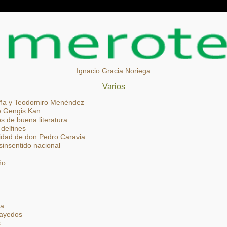
Ignacio Gracia Noriega
Varios
uña y Teodomiro Menéndez
de Gengis Kan
s de buena literatura
 delfines
idad de don Pedro Caravia
 sinsentido nacional
ño
ia
hayedos
s