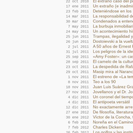
El extraño caso del p
22 oct 2010
Un extraño (e inadmi
17 ene 2011
Deteniéndose en los 
23 feb 2011
La responsabilidad de
14 mar 2011
Condenados a enten
30 mar 2011
La burbuja inmobiliar
7 may 2011
Un acontecimiento hi
24 may 2011
Trampas, ilegalidad 
25 jun 2011
Dostoievski a la vuel
26 jun 2011
A 50 años de Ernest
2 jul 2011
Los peligros de la id
31 jul 2011
«Amy Foster»: un ca
25 sep 2011
El camelo de la cultu
28 sep 2011
La despedida de Raf
23 oct 2011
Masip mira al Naran
29 oct 2011
El estreno de «La t
1 nov 2011
Teo a los 90
8 nov 2011
Juan Luis Suárez Gra
18 nov 2011
Jovellanos y el Dr. J
27 nov 2011
Un coronel del tiemp
4 dic 2011
El antipoeta versátil
4 dic 2011
No exactamente arre
12 dic 2011
De filosofía, literatu
27 ene 2012
Víctor de la Concha,
30 ene 2012
Noreña en el Camino
6 feb 2012
Charles Dickens
7 feb 2012
Los golfos y las insti
26 feb 2012