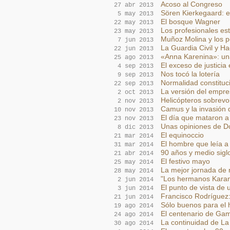
Acoso al Congreso
27 abr 2013
Sören Kierkegaard: e
5 may 2013
El bosque Wagner
22 may 2013
Los profesionales est
23 may 2013
Muñoz Molina y los p
7 jun 2013
La Guardia Civil y H
22 jun 2013
«Anna Karenina»: una
25 ago 2013
El exceso de justicia e
4 sep 2013
Nos tocó la lotería
9 sep 2013
Normalidad constituc
22 sep 2013
La versión del empre
2 oct 2013
Helicópteros sobrevo
2 nov 2013
Camus y la invasión 
10 nov 2013
El día que mataron 
23 nov 2013
Unas opiniones de Do
8 dic 2013
El equinoccio
21 mar 2014
El hombre que leía a 
31 mar 2014
90 años y medio sigl
21 abr 2014
El festivo mayo
25 may 2014
La mejor jornada de r
28 may 2014
"Los hermanos Karama
2 jun 2014
El punto de vista de
3 jun 2014
Francisco Rodríguez:
21 jun 2014
Sólo buenos para el 
19 ago 2014
El centenario de Gam
24 ago 2014
La continuidad de L
30 ago 2014