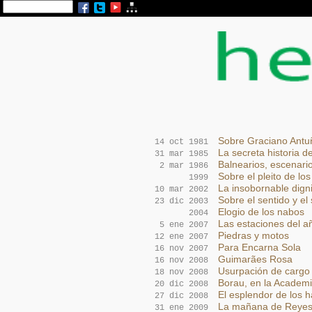
Sobre Graciano Ant
14 oct 1981
La secreta historia 
31 mar 1985
Balnearios, escenario
2 mar 1986
Sobre el pleito de los
1999
La insobornable dign
10 mar 2002
Sobre el sentido y el
23 dic 2003
Elogio de los nabos
2004
Las estaciones del a
5 ene 2007
Piedras y motos
12 ene 2007
Para Encarna Sola
16 nov 2007
Guimarães Rosa
16 nov 2008
Usurpación de cargo
18 nov 2008
Borau, en la Academ
20 dic 2008
El esplendor de los 
27 dic 2008
La mañana de Reye
31 ene 2009