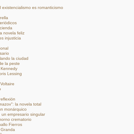
l existencialismo es romanticismo
rella
eriódicos
acienda
 novela feliz
s injusticia
ional
sario
lando la ciudad
de la peste
a Kennedy
ris Lessing
Voltaire
o
eflexión
zov": la novela total
 un monárquico
 un empresario singular
horno crematorio
allo Fierros
a Granda