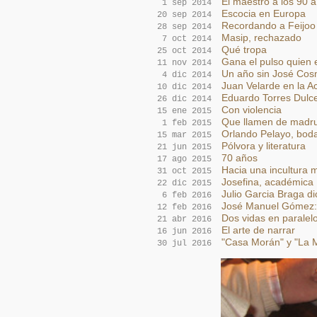
El maestro a los 90 
1 sep 2014
Escocia en Europa
20 sep 2014
Recordando a Feijoo
28 sep 2014
Masip, rechazado
7 oct 2014
Qué tropa
25 oct 2014
Gana el pulso quien
11 nov 2014
Un año sin José Co
4 dic 2014
Juan Velarde en la 
10 dic 2014
Eduardo Torres Dulce
26 dic 2014
Con violencia
15 ene 2015
Que llamen de madru
1 feb 2015
Orlando Pelayo, boda
15 mar 2015
Pólvora y literatura
21 jun 2015
70 años
17 ago 2015
Hacia una incultura 
31 oct 2015
Josefina, académica
22 dic 2015
Julio Garcia Braga di
6 feb 2016
José Manuel Gómez: 
12 feb 2016
Dos vidas en paralel
21 abr 2016
El arte de narrar
16 jun 2016
"Casa Morán" y "La 
30 jul 2016