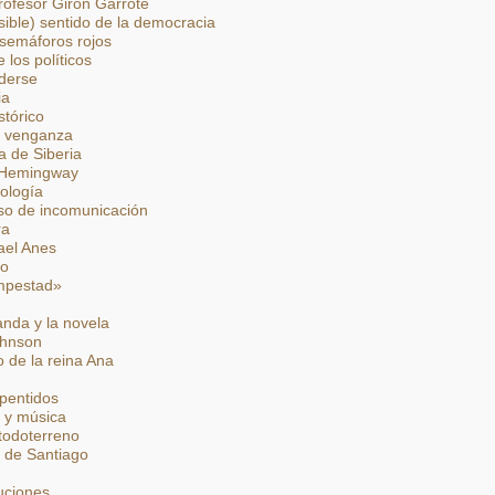
rofesor Girón Garrote
sible) sentido de la democracia
semáforos rojos
 los políticos
derse
ia
stórico
y venganza
ta de Siberia
 Hemingway
eología
so de incomunicación
ra
ael Anes
co
empestad»
nda y la novela
ohnson
o de la reina Ana
pentidos
ra y música
 todoterreno
 de Santiago
tuciones