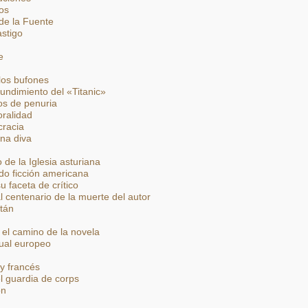
os
o de la Fuente
stigo
e
los bufones
undimiento del «Titanic»
os de penuria
ralidad
cracia
una diva
o de la Iglesia asturiana
ndo ficción americana
u faceta de crítico
al centenario de la muerte del autor
ntán
: el camino de la novela
tual europeo
ey francés
l guardia de corps
ón