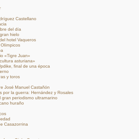
r
dríguez Castellano
cia
bre del día
 gran hielo
del hotel Vaqueros
 Olímpicos
ea
io «Tigre Juan»
cultura asturiana»
Updike, final de una época
ierno
ras y toros
re José Manuel Castañón
 por la guerra: Hernández y Rosales
l gran periodismo ultramarino
icano huraño
icos
iedad
de Casazorrina