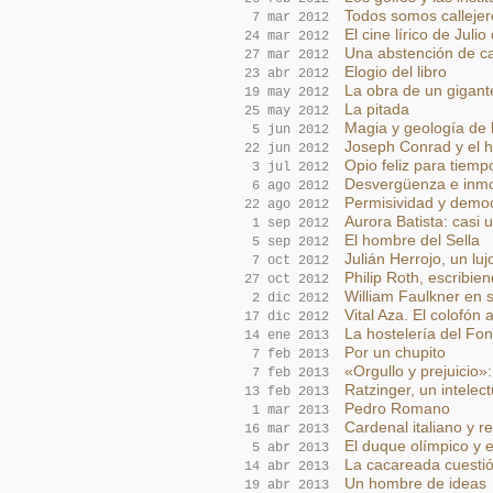
Todos somos callejer
7 mar 2012
El cine lírico de Juli
24 mar 2012
Una abstención de ca
27 mar 2012
Elogio del libro
23 abr 2012
La obra de un gigant
19 may 2012
La pitada
25 may 2012
Magia y geología de 
5 jun 2012
Joseph Conrad y el h
22 jun 2012
Opio feliz para tiemp
3 jul 2012
Desvergüenza e inmo
6 ago 2012
Permisividad y demo
22 ago 2012
Aurora Batista: casi 
1 sep 2012
El hombre del Sella
5 sep 2012
Julián Herrojo, un luj
7 oct 2012
Philip Roth, escribie
27 oct 2012
William Faulkner en s
2 dic 2012
Vital Aza. El colofón 
17 dic 2012
La hostelería del Fo
14 ene 2013
Por un chupito
7 feb 2013
«Orgullo y prejuicio»
7 feb 2013
Ratzinger, un intelec
13 feb 2013
Pedro Romano
1 mar 2013
Cardenal italiano y r
16 mar 2013
El duque olímpico y e
5 abr 2013
La cacareada cuesti
14 abr 2013
Un hombre de ideas
19 abr 2013