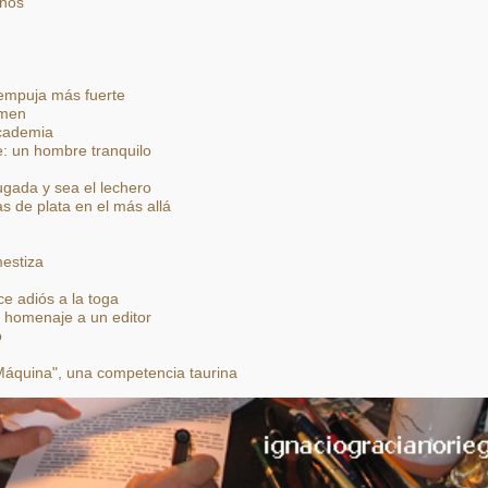
años
 empuja más fuerte
smen
Academia
: un hombre tranquilo
gada y sea el lechero
s de plata en el más allá
mestiza
ce adiós a la toga
homenaje a un editor
o
Máquina", una competencia taurina