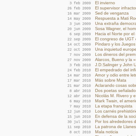
El invierno
3 feb 2009
El supervisor infracto
26 feb 2009
Sed de venganza
16 mar 2009
Respuesta a Mati Ro
14 may 2009
Una extraña democra
3 jun 2009
Sosa Wagner, el hom
20 jun 2009
Hacia el Norte por el
6 sep 2009
El congreso de UGT 
22 sep 2009
Píndaro y los Juegos
14 oct 2009
Una inquietud europ
22 oct 2009
Los dineros del prem
7 nov 2009
Alarcos, Bueno y la «
27 nov 2009
J.D.Salinger y John 
3 feb 2010
El empedrado del inf
24 feb 2010
Amor y odio entre let
14 mar 2010
Más sobre Mata
17 mar 2010
Aclarando cosas sob
21 mar 2010
Dos poetas señalados
8 abr 2010
Nicolás M. Rivero y e
12 abr 2010
Mark Twain, el amer
6 may 2010
La etapa franquista
7 may 2010
Los carnés prehistór
12 jun 2010
En defensa de la soc
15 jun 2010
Por los alrededores 
30 jul 2010
La patrona de Llanes
11 sep 2010
Mala noticia
8 oct 2010